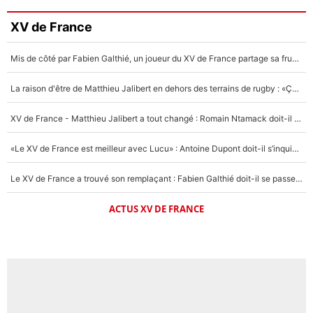
XV de France
Mis de côté par Fabien Galthié, un joueur du XV de France partage sa frustration : «ils ne me l’ont pas dit tout de suite»
La raison d'être de Matthieu Jalibert en dehors des terrains de rugby : «Ça m'atteint autant que si tu touches à un membre de ma famille»
XV de France - Matthieu Jalibert a tout changé : Romain Ntamack doit-il s’inquiéter pour sa place à un an de la Coupe du monde ?
«Le XV de France est meilleur avec Lucu» : Antoine Dupont doit-il s’inquiéter pour sa place ?
Le XV de France a trouvé son remplaçant : Fabien Galthié doit-il se passer d'Antoine Dupont ?
ACTUS XV DE FRANCE