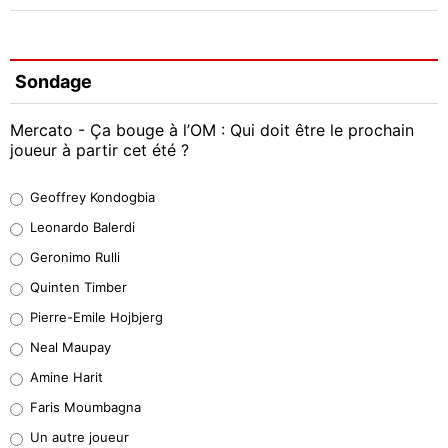
Sondage
Mercato - Ça bouge à l’OM : Qui doit être le prochain
joueur à partir cet été ?
Geoffrey Kondogbia
Geoffrey Kondogbia
38%
Leonardo Balerdi
Leonardo Balerdi
Geronimo Rulli
32%
Quinten Timber
Geronimo Rulli
Pierre-Emile Hojbjerg
5%
Neal Maupay
Quinten Timber
Amine Harit
1%
Faris Moumbagna
Pierre-Emile Hojbjerg
Un autre joueur