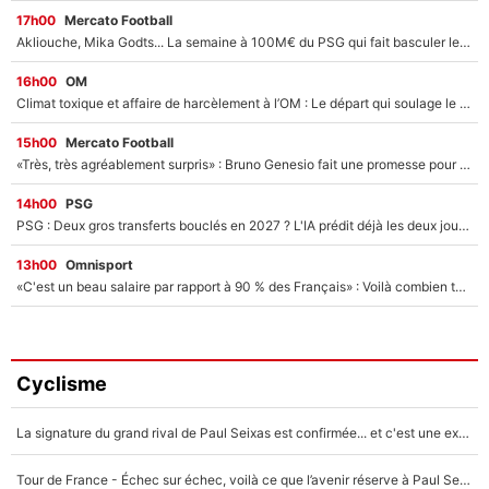
17h00
Mercato Football
Akliouche, Mika Godts... La semaine à 100M€ du PSG qui fait basculer le mercato du PSG !
16h00
OM
Climat toxique et affaire de harcèlement à l’OM : Le départ qui soulage le vestiaire de Bruno Genesio
15h00
Mercato Football
«Très, très agréablement surpris» : Bruno Genesio fait une promesse pour la suite du mercato de l’OM et rassure les supporters
14h00
PSG
PSG : Deux gros transferts bouclés en 2027 ? L'IA prédit déjà les deux joueurs qui pourraient rejoindre Luis Enrique !
13h00
Omnisport
«C'est un beau salaire par rapport à 90 % des Français» : Voilà combien touchait Nelson Monfort sur France Télévisions avant de rejoindre CNews
Cyclisme
La signature du grand rival de Paul Seixas est confirmée... et c'est une excellente nouvelle pour l'équipe Decathlon-CMA CGM !
Tour de France - Échec sur échec, voilà ce que l’avenir réserve à Paul Seixas : «Tant qu’il y aura un Pogacar comme celui-là...»