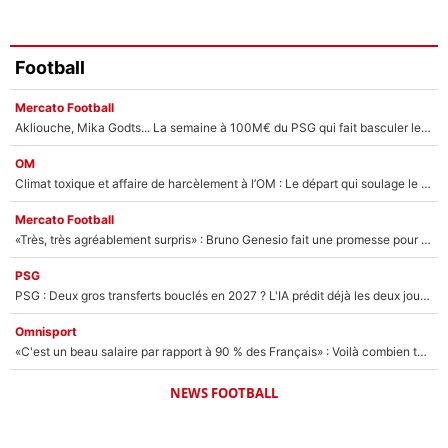
Football
Mercato Football
Akliouche, Mika Godts... La semaine à 100M€ du PSG qui fait basculer le mercato du PSG !
OM
Climat toxique et affaire de harcèlement à l’OM : Le départ qui soulage le vestiaire de Bruno Genesio
Mercato Football
«Très, très agréablement surpris» : Bruno Genesio fait une promesse pour la suite du mercato de l’OM et rassure les supporters
PSG
PSG : Deux gros transferts bouclés en 2027 ? L'IA prédit déjà les deux joueurs qui pourraient rejoindre Luis Enrique !
Omnisport
«C'est un beau salaire par rapport à 90 % des Français» : Voilà combien touchait Nelson Monfort sur France Télévisions avant de rejoindre CNews
NEWS FOOTBALL