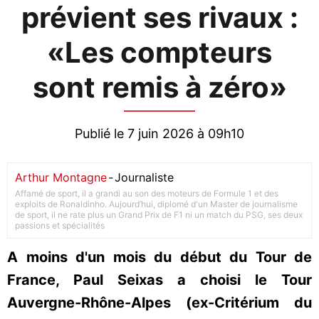
prévient ses rivaux :
«Les compteurs
sont remis à zéro»
Publié le 7 juin 2026 à 09h10
Arthur Montagne
-
Journaliste
Affamé de sport, il a grandi au son des moteurs de Formule 1 et des
exploits de Ronaldinho. Aujourd’hui, diplomé d'un Master de journalisme
de sport, il ne rate plus un Grand Prix de F1 ni un match du PSG, ses deux
passions et spécialités
A moins d'un mois du début du Tour de
France, Paul Seixas a choisi le Tour
Auvergne-Rhône-Alpes (ex-Critérium du