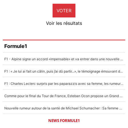
9%
VOTER
Neal Maupay
4%
Voir les résultats
Amine Harit
3%
Faris Moumbagna
Formule1
4%
F1 - Alpine signe un accord «impensable» et va entrer dans une nouvelle dimension : Grande nouvelle pour Pierre Gasly !
Un autre joueur
5%
F1 : « Je lui ai fait un câlin, puis j’ai dû partir...», le témoignage émouvant de Max Verstappen sur sa fille
1598 personnes ont participé aux votes.
F1 : Charles Leclerc surpris par les paparazzis avec sa femme, les rumeurs étaient vraies !
Comme pour le final du Tour de France, Esteban Ocon propose un Grand Prix de Formule 1 à Paris : «Autour de l’Arc de Triomphe, ce serait génial» !
Nouvelle rumeur autour de la santé de Michael Schumacher : Sa femme Corinna sort du silence
NEWS FORMULE1