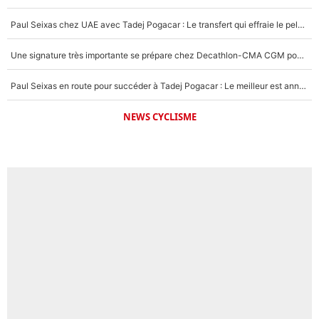
Paul Seixas chez UAE avec Tadej Pogacar : Le transfert qui effraie le peloton, «c’est la pire des choses qui puisse arriver»
Une signature très importante se prépare chez Decathlon-CMA CGM pour aider Paul Seixas à gagner le Tour de France 2027
Paul Seixas en route pour succéder à Tadej Pogacar : Le meilleur est annoncé pour l’avenir de la pépite française
NEWS CYCLISME