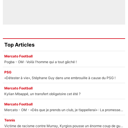
Top Articles
Mercato Football
Pogba - OM : Voilà l'homme qui a tout gâché !
PSG
«Détester à vie», Stéphane Guy dans une embrouille à cause du PSG !
Mercato Football
Kylian Mbappé, un transfert obligatoire cet été ?
Mercato Football
Mercato - OM - «Dès que je prends un club, je t’appellerai» : La promesse de Marcelino au moment de claquer la porte
Tennis
Victime de racisme contre Murray, Kyrgios pousse un énorme coup de gueule !