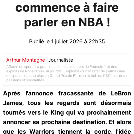
commence à faire
parler en NBA !
Publié le 1 juillet 2026 à 22h35
Arthur Montagne
-
Journaliste
Affamé de sport, il a grandi au son des moteurs de Formule 1 et des
exploits de Ronaldinho. Aujourd’hui, diplomé d'un Master de journalisme
de sport, il ne rate plus un Grand Prix de F1 ni un match du PSG, ses deux
passions et spécialités
Après l'annonce fracassante de LeBron
James, tous les regards sont désormais
tournés vers le King qui va prochainement
annoncer sa prochaine destination. Et alors
que les Warriors tiennent la corde, l'idée