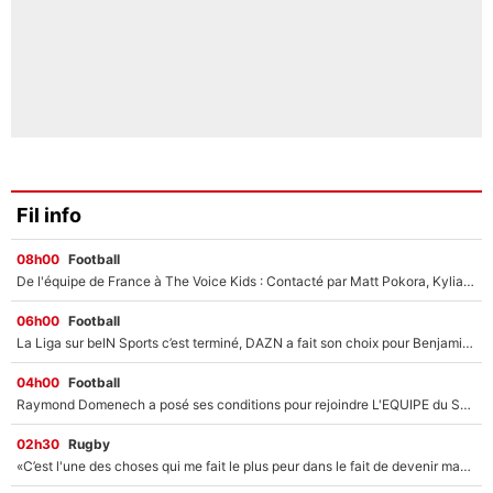
Fil info
08h00
Football
De l'équipe de France à The Voice Kids : Contacté par Matt Pokora, Kylian Mbappé a accepté de jouer un rôle inédit sur TF1 !
06h00
Football
La Liga sur beIN Sports c’est terminé, DAZN a fait son choix pour Benjamin Da Silva et Omar Da Fonseca !
04h00
Football
Raymond Domenech a posé ses conditions pour rejoindre L'EQUIPE du Soir : Il refuse de faire l'émission avec un autre chroniqueur !
02h30
Rugby
«C’est l'une des choses qui me fait le plus peur dans le fait de devenir maman» : En couple avec Antoine Dupont, Iris Mittenaere s'inquiète déjà pour ses futurs enfants !