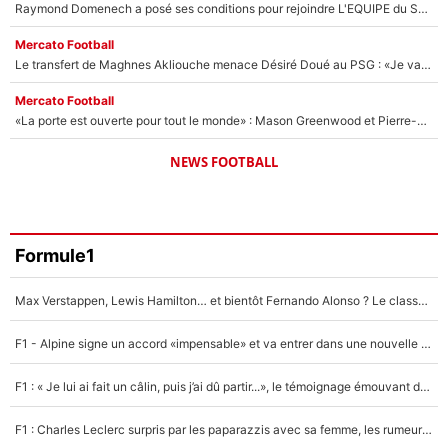
Raymond Domenech a posé ses conditions pour rejoindre L'EQUIPE du Soir : Il refuse de faire l'émission avec un autre chroniqueur !
Mercato Football
Le transfert de Maghnes Akliouche menace Désiré Doué au PSG : «Je valide à 200%»
Mercato Football
«La porte est ouverte pour tout le monde» : Mason Greenwood et Pierre-Emerick Aubameyang ont quitté l'OM, Amine Gouiri balance sur la suite du mercato et sur la réaction du vestiaire !
NEWS FOOTBALL
Formule1
Max Verstappen, Lewis Hamilton… et bientôt Fernando Alonso ? Le classement des pilotes les mieux payés en Formule 1 risque de changer !
F1 - Alpine signe un accord «impensable» et va entrer dans une nouvelle dimension : Grande nouvelle pour Pierre Gasly !
F1 : « Je lui ai fait un câlin, puis j’ai dû partir...», le témoignage émouvant de Max Verstappen sur sa fille
F1 : Charles Leclerc surpris par les paparazzis avec sa femme, les rumeurs étaient vraies !