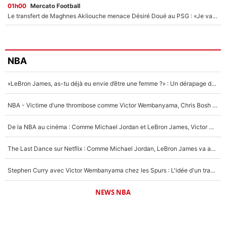
01h00
Mercato Football
Le transfert de Maghnes Akliouche menace Désiré Doué au PSG : «Je valide à 200%»
NBA
«LeBron James, as-tu déjà eu envie d’être une femme ?» : Un dérapage de Donald Trump sur la superstar de la NBA refait surface
NBA - Victime d'une thrombose comme Victor Wembanyama, Chris Bosh prévient le Français des risques sur sa santé : «J’ai failli mourir sur le coup et j’ai été ramené à la vie»
De la NBA au cinéma : Comme Michael Jordan et LeBron James, Victor Wembanyama rêve d'une carrière d'acteur !
The Last Dance sur Netflix : Comme Michael Jordan, LeBron James va avoir le droit à sa série !
Stephen Curry avec Victor Wembanyama chez les Spurs : L'idée d'un trade historique est lancée en NBA !
NEWS NBA