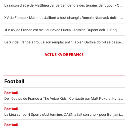
5%
La raison d'être de Matthieu Jalibert en dehors des terrains de rugby : «Ça m'atteint autant que si tu touches à un membre de ma famille»
1666 personnes ont participé aux votes.
XV de France - Matthieu Jalibert a tout changé : Romain Ntamack doit-il s’inquiéter pour sa place à un an de la Coupe du monde ?
«Le XV de France est meilleur avec Lucu» : Antoine Dupont doit-il s’inquiéter pour sa place ?
Le XV de France a trouvé son remplaçant : Fabien Galthié doit-il se passer d'Antoine Dupont ?
ACTUS XV DE FRANCE
Football
Football
De l'équipe de France à The Voice Kids : Contacté par Matt Pokora, Kylian Mbappé a accepté de jouer un rôle inédit sur TF1 !
Football
La Liga sur beIN Sports c’est terminé, DAZN a fait son choix pour Benjamin Da Silva et Omar Da Fonseca !
Football