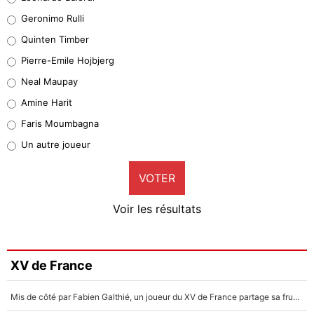
Leonardo Balerdi
Geronimo Rulli
32%
Quinten Timber
Geronimo Rulli
Pierre-Emile Hojbjerg
5%
Neal Maupay
Quinten Timber
Amine Harit
1%
Faris Moumbagna
Pierre-Emile Hojbjerg
Un autre joueur
9%
VOTER
Neal Maupay
4%
Voir les résultats
Amine Harit
3%
Faris Moumbagna
XV de France
4%
Mis de côté par Fabien Galthié, un joueur du XV de France partage sa frustration : «ils ne me l’ont pas dit tout de suite»
Un autre joueur