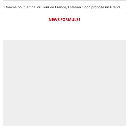
Comme pour le final du Tour de France, Esteban Ocon propose un Grand Prix de Formule 1 à Paris : «Autour de l’Arc de Triomphe, ce serait génial» !
NEWS FORMULE1