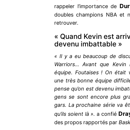
Dur
rappeler l’importance de
doubles champions NBA et n’
retrouver.
« Quand Kevin est arriv
devenu imbattable »
« Il y a eu beaucoup de disc
Warriors… Avant que Kevin n
équipe. Foutaises ! On était
une très bonne équipe difficil
pense qu’on est devenu imbatt
gens se sont encore plus gr
gars. La prochaine série va êtr
Dra
qu’ils soient là ».
a confié
des propos rapportés par
Bas