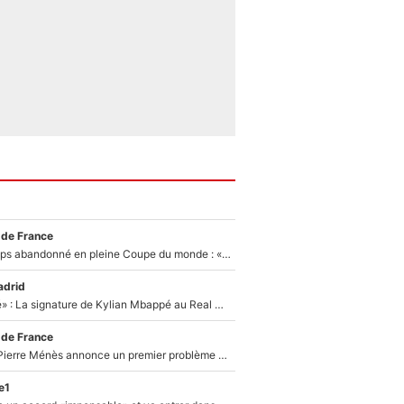
 de France
Didier Deschamps abandonné en pleine Coupe du monde : «La FFF était déjà passée à Zinedine Zidane»
adrid
«C'est une fierté» : La signature de Kylian Mbappé au Real Madrid continue de régaler l'Espagne
 de France
Michael Olise : Pierre Ménès annonce un premier problème pour Zinedine Zidane en équipe de France
e1