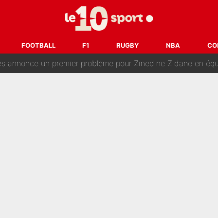
é en pleine Coupe du monde : «La FFF était déjà passée à
gnature de Kylian Mbappé au Real Madrid continue de régaler 
FOOTBALL
F1
RUGBY
NBA
CO
ès annonce un premier problème pour Zinedine Zidane en éq
 «impensable» et va entrer dans une nouvelle dimension : Gra
L'OM fait une offre pour recruter un ancien joueur du PSG... et