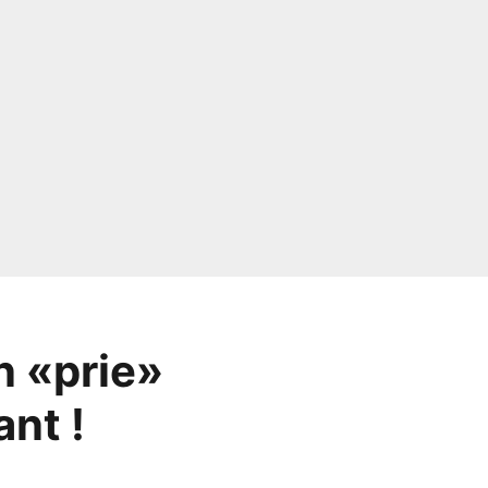
n «prie»
ant !