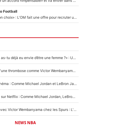
F1 - Alpine signe un accord «impensable» et va entrer dans une nouvelle dimension : Grande nouvelle pour Pierre Gasly !
o Football
«C’est un très bon choix» : L'OM fait une offre pour recruter un ancien joueur du PSG... et c'est validé dans l'After Foot !
«LeBron James, as-tu déjà eu envie d’être une femme ?» : Un dérapage de Donald Trump sur la superstar de la NBA refait surface
NBA - Victime d'une thrombose comme Victor Wembanyama, Chris Bosh prévient le Français des risques sur sa santé : «J’ai failli mourir sur le coup et j’ai été ramené à la vie»
De la NBA au cinéma : Comme Michael Jordan et LeBron James, Victor Wembanyama rêve d'une carrière d'acteur !
The Last Dance sur Netflix : Comme Michael Jordan, LeBron James va avoir le droit à sa série !
Stephen Curry avec Victor Wembanyama chez les Spurs : L'idée d'un trade historique est lancée en NBA !
NEWS NBA