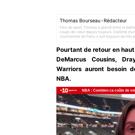
Thomas Bourseau
-
Rédacteur
Féru de sport, Thomas a grandi entre le ballo
coups de cœur depuis toujours. Diplômé d’un 
Journalisme de Paris, il suit toujours de très
Pourtant de retour en haut 
DeMarcus Cousins, Dra
Warriors auront besoin d
NBA.