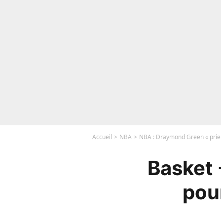
Accueil
NBA
NBA : Draymond Green « prie »
Basket 
pour