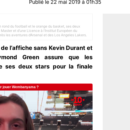
Publié le 22 mai 2019 à 01h35
n rond du football et le orange du basket, ses deux
Master et d’une Licence à l’Institut Européen du
 près les aventures d’Arsenal et des Los Angeles Lakers.
de l’affiche sans Kevin Durant et
ymond Green assure que les
e ses deux stars pour la finale