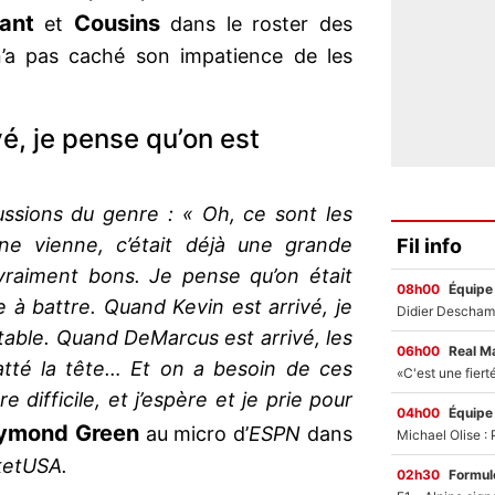
ant
Cousins
et
dans le roster des
a pas caché son impatience de les
é, je pense qu’on est
ussions du genre : « Oh, ce sont les
e vienne, c’était déjà une grande
Fil info
 vraiment bons. Je pense qu’on était
08h00
Équipe
e à battre. Quand Kevin est arrivé, je
able. Quand DeMarcus est arrivé, les
06h00
Real M
atté la tête… Et on a besoin de ces
e difficile, et j’espère et je prie pour
04h00
Équipe
ymond Green
au micro d’
ESPN
dans
ketUSA.
02h30
Formul