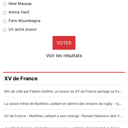
Neal Maupay
Quinten Timber
Amine Harit
1%
Faris Moumbagna
Pierre-Emile Hojbjerg
Un autre joueur
9%
VOTER
Neal Maupay
4%
Voir les résultats
Amine Harit
3%
Faris Moumbagna
XV de France
4%
Mis de côté par Fabien Galthié, un joueur du XV de France partage sa frustration : «ils ne me l’ont pas dit tout de suite»
Un autre joueur
5%
La raison d'être de Matthieu Jalibert en dehors des terrains de rugby : «Ça m'atteint autant que si tu touches à un membre de ma famille»
1645 personnes ont participé aux votes.
XV de France - Matthieu Jalibert a tout changé : Romain Ntamack doit-il s’inquiéter pour sa place à un an de la Coupe du monde ?