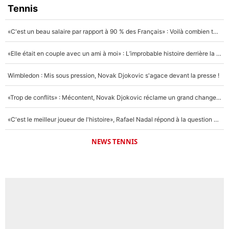
Tennis
«C'est un beau salaire par rapport à 90 % des Français» : Voilà combien touchait Nelson Monfort sur France Télévisions avant de rejoindre CNews
«Elle était en couple avec un ami à moi» : L’improbable histoire derrière la «seule relation longue» de Novak Djokovic
Wimbledon : Mis sous pression, Novak Djokovic s'agace devant la presse !
«Trop de conflits» : Mécontent, Novak Djokovic réclame un grand changement !
«C'est le meilleur joueur de l'histoire», Rafael Nadal répond à la question que tout le monde se pose !
NEWS TENNIS