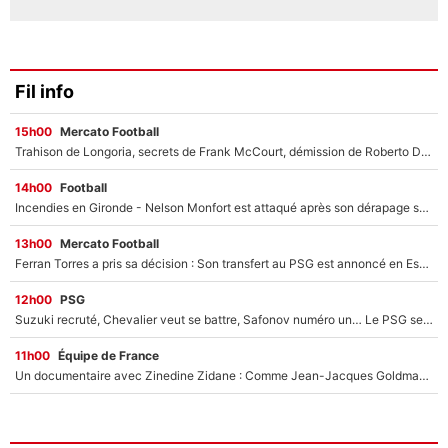
Fil info
15h00
Mercato Football
Trahison de Longoria, secrets de Frank McCourt, démission de Roberto De Zerbi : Medhi Benatia se lâche sur départ de l'OM et fait d'importantes révélations
14h00
Football
Incendies en Gironde - Nelson Monfort est attaqué après son dérapage sur CNews : «Et lui, il prend combien pour parler dans un studio climatisé?»
13h00
Mercato Football
Ferran Torres a pris sa décision : Son transfert au PSG est annoncé en Espagne !
12h00
PSG
Suzuki recruté, Chevalier veut se battre, Safonov numéro un… Le PSG se lance encore dans un gros chantier pour le poste de gardien de but
11h00
Équipe de France
Un documentaire avec Zinedine Zidane : Comme Jean-Jacques Goldman et Mylène Farmer, le nouveau sélectionneur de l'équipe de France a recalé une journaliste très connue