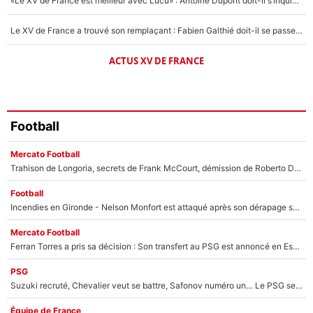
«Le XV de France est meilleur avec Lucu» : Antoine Dupont doit-il s’inquiéter pour sa place ?
Le XV de France a trouvé son remplaçant : Fabien Galthié doit-il se passer d'Antoine Dupont ?
ACTUS XV DE FRANCE
Football
Mercato Football
Trahison de Longoria, secrets de Frank McCourt, démission de Roberto De Zerbi : Medhi Benatia se lâche sur départ de l'OM et fait d'importantes révélations
Football
Incendies en Gironde - Nelson Monfort est attaqué après son dérapage sur CNews : «Et lui, il prend combien pour parler dans un studio climatisé?»
Mercato Football
Ferran Torres a pris sa décision : Son transfert au PSG est annoncé en Espagne !
PSG
Suzuki recruté, Chevalier veut se battre, Safonov numéro un… Le PSG se lance encore dans un gros chantier pour le poste de gardien de but
Équipe de France