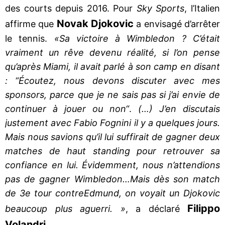
des courts depuis 2016. Pour
Sky Sports
, l’Italien
Novak Djokovic
affirme que
a envisagé d’arrêter
le tennis.
«
Sa victoire à Wimbledon ? C’était
vraiment un rêve devenu réalité, si l’on pense
qu’après Miami, il avait parlé à son camp en disant
: “Écoutez, nous devons discuter avec mes
sponsors, parce que je ne sais pas si j’ai envie de
continuer à jouer ou non“
.
(…) J’en discutais
justement avec Fabio Fognini il y a quelques jours.
Mais nous savions qu’il lui suffirait de gagner deux
matches de haut standing pour retrouver sa
confiance en lui. Évidemment, nous n’attendions
pas de gagner Wimbledon…Mais dès son match
de 3e tour contre
Edmund, on voyait un Djokovic
Filippo
beaucoup plus aguerri. »
, a déclaré
Volandri
.