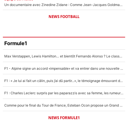
Un documentaire avec Zinedine Zidane : Comme Jean-Jacques Goldman et Mylène Farmer, le nouveau sélectionneur de l'équipe de France a recalé une journaliste très connue
NEWS FOOTBALL
Formule1
Max Verstappen, Lewis Hamilton… et bientôt Fernando Alonso ? Le classement des pilotes les mieux payés en Formule 1 risque de changer !
F1 - Alpine signe un accord «impensable» et va entrer dans une nouvelle dimension : Grande nouvelle pour Pierre Gasly !
F1 : « Je lui ai fait un câlin, puis j’ai dû partir...», le témoignage émouvant de Max Verstappen sur sa fille
F1 : Charles Leclerc surpris par les paparazzis avec sa femme, les rumeurs étaient vraies !
Comme pour le final du Tour de France, Esteban Ocon propose un Grand Prix de Formule 1 à Paris : «Autour de l’Arc de Triomphe, ce serait génial» !
NEWS FORMULE1