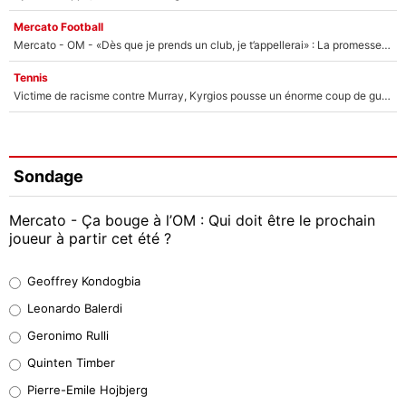
Mercato Football
Mercato - OM - «Dès que je prends un club, je t’appellerai» : La promesse de Marcelino au moment de claquer la porte
Tennis
Victime de racisme contre Murray, Kyrgios pousse un énorme coup de gueule !
Sondage
Mercato - Ça bouge à l’OM : Qui doit être le prochain
joueur à partir cet été ?
Geoffrey Kondogbia
Geoffrey Kondogbia
38%
Leonardo Balerdi
Leonardo Balerdi
Geronimo Rulli
32%
Quinten Timber
Geronimo Rulli
Pierre-Emile Hojbjerg
5%