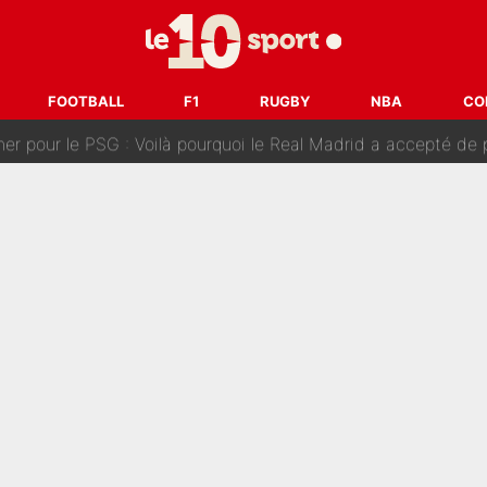
n transfert à l'OM, Quinten Timber raconte ses doutes après
fuse le transfert de Max Verstappen qui pourrait «faire des vagues»
FOOTBALL
F1
RUGBY
NBA
CO
r le PSG : Voilà pourquoi le Real Madrid a accepté de payer la somme reco
Voice Kids : Contacté par Matt Pokora, Kylian Mbappé a accepté
est terminé, DAZN a fait son choix pour Benjamin Da Silva et