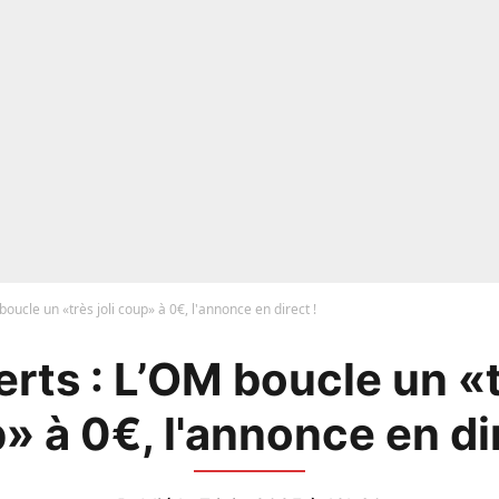
boucle un «très joli coup» à 0€, l'annonce en direct !
rts : L’OM boucle un «t
» à 0€, l'annonce en dir