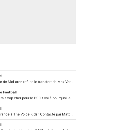
e1
F1 - Une légende de McLaren refuse le transfert de Max Verstappen qui pourrait «faire des vagues» et plomber l'ambiance dans l'équipe
o Football
Yan Diomandé était trop cher pour le PSG : Voilà pourquoi le Real Madrid a accepté de payer la somme record de 140M€ pour boucler son transfert !
l
De l'équipe de France à The Voice Kids : Contacté par Matt Pokora, Kylian Mbappé a accepté de jouer un rôle inédit sur TF1 !
l