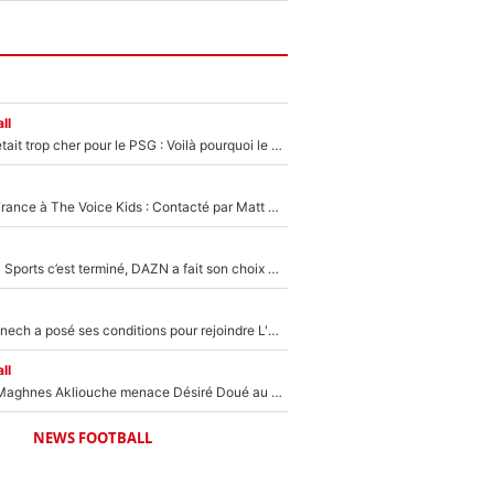
ll
Yan Diomandé était trop cher pour le PSG : Voilà pourquoi le Real Madrid a accepté de payer la somme record de 140M€ pour boucler son transfert !
De l'équipe de France à The Voice Kids : Contacté par Matt Pokora, Kylian Mbappé a accepté de jouer un rôle inédit sur TF1 !
La Liga sur beIN Sports c’est terminé, DAZN a fait son choix pour Benjamin Da Silva et Omar Da Fonseca !
Raymond Domenech a posé ses conditions pour rejoindre L'EQUIPE du Soir : Il refuse de faire l'émission avec un autre chroniqueur !
ll
Le transfert de Maghnes Akliouche menace Désiré Doué au PSG : «Je valide à 200%»
NEWS FOOTBALL