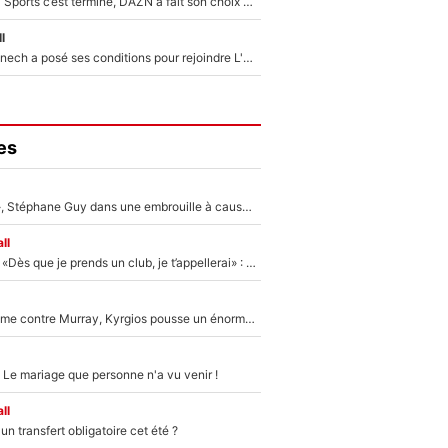
La Liga sur beIN Sports c’est terminé, DAZN a fait son choix pour Benjamin Da Silva et Omar Da Fonseca !
l
Raymond Domenech a posé ses conditions pour rejoindre L'EQUIPE du Soir : Il refuse de faire l'émission avec un autre chroniqueur !
es
«Détester à vie», Stéphane Guy dans une embrouille à cause du PSG !
ll
Mercato - OM - «Dès que je prends un club, je t’appellerai» : La promesse de Marcelino au moment de claquer la porte
Victime de racisme contre Murray, Kyrgios pousse un énorme coup de gueule !
 Le mariage que personne n'a vu venir !
ll
n transfert obligatoire cet été ?