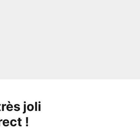
rès joli
ect !