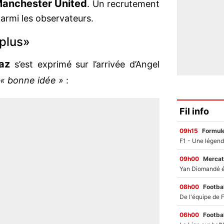
anchester United
. Un recrutement
 parmi les observateurs.
 plus»
az
s’est exprimé sur l’arrivée d’Angel
« bonne idée »
:
Fil info
09h15
Formul
09h00
Mercat
08h00
Footbal
06h00
Footbal