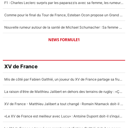
F1 : Charles Leclerc surpris par les paparazzis avec sa femme, les rumeurs étaient vraies !
Comme pour le final du Tour de France, Esteban Ocon propose un Grand Prix de Formule 1 à Paris : «Autour de l’Arc de Triomphe, ce serait génial» !
Nouvelle rumeur autour de la santé de Michael Schumacher : Sa femme Corinna sort du silence
NEWS FORMULE1
XV de France
Mis de côté par Fabien Galthié, un joueur du XV de France partage sa frustration : «ils ne me l’ont pas dit tout de suite»
La raison d'être de Matthieu Jalibert en dehors des terrains de rugby : «Ça m'atteint autant que si tu touches à un membre de ma famille»
XV de France - Matthieu Jalibert a tout changé : Romain Ntamack doit-il s’inquiéter pour sa place à un an de la Coupe du monde ?
«Le XV de France est meilleur avec Lucu» : Antoine Dupont doit-il s’inquiéter pour sa place ?