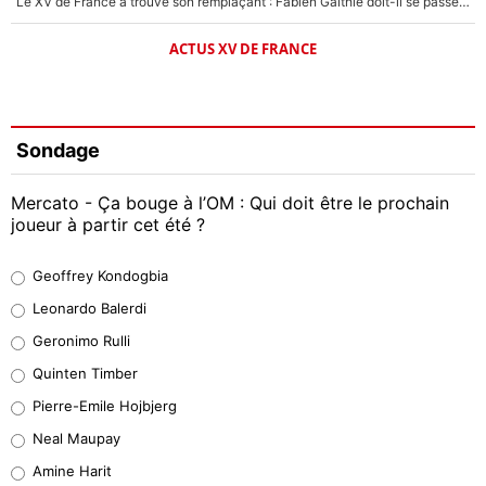
Le XV de France a trouvé son remplaçant : Fabien Galthié doit-il se passer d'Antoine Dupont ?
ACTUS XV DE FRANCE
Sondage
Mercato - Ça bouge à l’OM : Qui doit être le prochain
joueur à partir cet été ?
Geoffrey Kondogbia
Geoffrey Kondogbia
38%
Leonardo Balerdi
Leonardo Balerdi
Geronimo Rulli
32%
Quinten Timber
Geronimo Rulli
Pierre-Emile Hojbjerg
5%
Neal Maupay
Quinten Timber
Amine Harit
1%