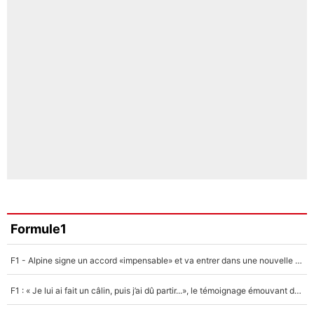
Formule1
F1 - Alpine signe un accord «impensable» et va entrer dans une nouvelle dimension : Grande nouvelle pour Pierre Gasly !
F1 : « Je lui ai fait un câlin, puis j’ai dû partir...», le témoignage émouvant de Max Verstappen sur sa fille