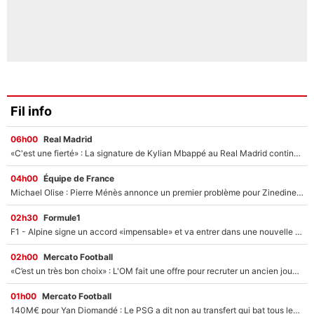
Fil info
06h00
Real Madrid
«C'est une fierté» : La signature de Kylian Mbappé au Real Madrid continue de régaler l'Espagne
04h00
Équipe de France
Michael Olise : Pierre Ménès annonce un premier problème pour Zinedine Zidane en équipe de France
02h30
Formule1
F1 - Alpine signe un accord «impensable» et va entrer dans une nouvelle dimension : Grande nouvelle pour Pierre Gasly !
02h00
Mercato Football
«C’est un très bon choix» : L'OM fait une offre pour recruter un ancien joueur du PSG... et c'est validé dans l'After Foot !
01h00
Mercato Football
140M€ pour Yan Diomandé : Le PSG a dit non au transfert qui bat tous les records sur le mercato