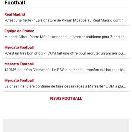
Football
Real Madrid
«C'est une fierté» : La signature de Kylian Mbappé au Real Madrid continue de régaler l'Espagne
Équipe de France
Michael Olise : Pierre Ménès annonce un premier problème pour Zinedine Zidane en équipe de France
Mercato Football
«C’est un très bon choix» : L'OM fait une offre pour recruter un ancien joueur du PSG... et c'est validé dans l'After Foot !
Mercato Football
140M€ pour Yan Diomandé : Le PSG a dit non au transfert qui bat tous les records sur le mercato
Mercato Football
La crise financière continue de faire des ravages à Marseille : L’OM a placé 12 joueurs sur le marché des transferts… et ça pourrait lui rapporter près de 100M€ !
NEWS FOOTBALL