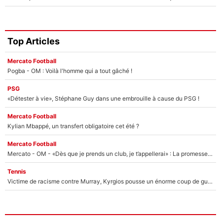
Top Articles
Mercato Football
Pogba - OM : Voilà l'homme qui a tout gâché !
PSG
«Détester à vie», Stéphane Guy dans une embrouille à cause du PSG !
Mercato Football
Kylian Mbappé, un transfert obligatoire cet été ?
Mercato Football
Mercato - OM - «Dès que je prends un club, je t’appellerai» : La promesse de Marcelino au moment de claquer la porte
Tennis
Victime de racisme contre Murray, Kyrgios pousse un énorme coup de gueule !