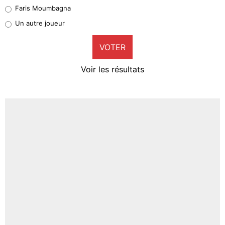
Faris Moumbagna
Pierre-Emile Hojbjerg
Un autre joueur
9%
VOTER
Neal Maupay
4%
Voir les résultats
Amine Harit
3%
Faris Moumbagna
5%
Un autre joueur
5%
1547 personnes ont participé aux votes.