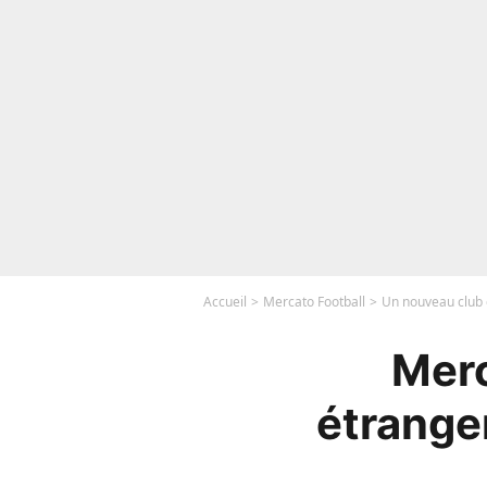
Accueil
Mercato Football
Un nouveau club é
Merc
étranger