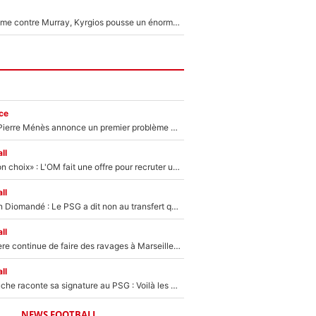
Victime de racisme contre Murray, Kyrgios pousse un énorme coup de gueule !
ce
Michael Olise : Pierre Ménès annonce un premier problème pour Zinedine Zidane en équipe de France
ll
«C’est un très bon choix» : L'OM fait une offre pour recruter un ancien joueur du PSG... et c'est validé dans l'After Foot !
ll
140M€ pour Yan Diomandé : Le PSG a dit non au transfert qui bat tous les records sur le mercato
ll
La crise financière continue de faire des ravages à Marseille : L’OM a placé 12 joueurs sur le marché des transferts… et ça pourrait lui rapporter près de 100M€ !
ll
Maghnes Akliouche raconte sa signature au PSG : Voilà les coulisses de son transfert de rêve à 50M€
NEWS FOOTBALL