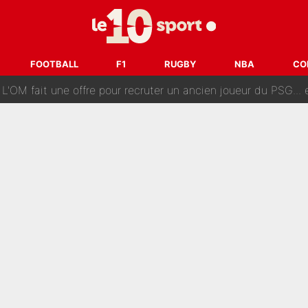
ès annonce un premier problème pour Zinedine Zidane en éq
 «impensable» et va entrer dans une nouvelle dimension : Gra
FOOTBALL
F1
RUGBY
NBA
CO
L'OM fait une offre pour recruter un ancien joueur du PSG... et
Le PSG a dit non au transfert qui bat tous les records sur 
e des ravages à Marseille : L’OM a placé 12 joueurs sur le marché des transferts… 