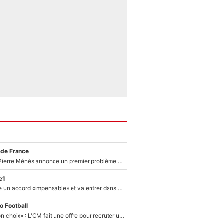
 de France
Michael Olise : Pierre Ménès annonce un premier problème pour Zinedine Zidane en équipe de France
e1
F1 - Alpine signe un accord «impensable» et va entrer dans une nouvelle dimension : Grande nouvelle pour Pierre Gasly !
o Football
«C’est un très bon choix» : L'OM fait une offre pour recruter un ancien joueur du PSG... et c'est validé dans l'After Foot !