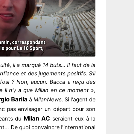
lté, il a marqué 14 buts… Il faut de la
onfiance et des jugements positifs. S’il
ifosi ? Non, aucun. Bacca a reçu des
te il n’y a que Milan en ce moment
»,
gio Barila
à
MilanNews
. Si l'agent de
c pas envisager un départ pour son
Milan AC
igeants du
seraient eux à la
... De quoi convaincre l'international