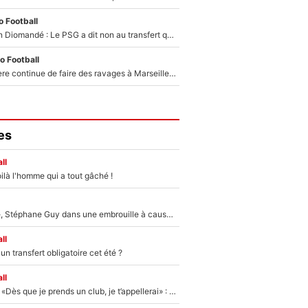
 Football
140M€ pour Yan Diomandé : Le PSG a dit non au transfert qui bat tous les records sur le mercato
o Football
La crise financière continue de faire des ravages à Marseille : L’OM a placé 12 joueurs sur le marché des transferts… et ça pourrait lui rapporter près de 100M€ !
es
ll
ilà l'homme qui a tout gâché !
«Détester à vie», Stéphane Guy dans une embrouille à cause du PSG !
ll
n transfert obligatoire cet été ?
ll
Mercato - OM - «Dès que je prends un club, je t’appellerai» : La promesse de Marcelino au moment de claquer la porte