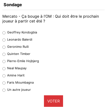
Sondage
Mercato - Ça bouge à l’OM : Qui doit être le prochain
joueur à partir cet été ?
Geoffrey Kondogbia
Geoffrey Kondogbia
38%
Leonardo Balerdi
Leonardo Balerdi
Geronimo Rulli
32%
Quinten Timber
Geronimo Rulli
Pierre-Emile Hojbjerg
5%
Neal Maupay
Quinten Timber
Amine Harit
1%
Faris Moumbagna
Pierre-Emile Hojbjerg
Un autre joueur
9%
VOTER
Neal Maupay