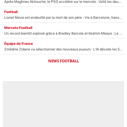
Après Maghnes Akliouche, le PSG accèlère sur le mercato : Voilà les deux nouvelles recrues qui vont signer la semaine prochaine ?
Football
Lionel Messi est endeuillé par la mort de son père : Vie à Barcelone, transfert au PSG... voilà comment Jorge Messi a joué un rôle essentiel dans sa carrière !
Mercato Football
Un record bientôt explosé grâce à Bradley Barcola et Ibrahim Mbaye : Le PSG sur le point de réaliser un mercato historique ?
Équipe de France
Zinédine Zidane va sélectionner des nouveaux joueurs : L’IA dévoile les 5 cracks qui pourraient rapidement le rejoindre en équipe de France !
NEWS FOOTBALL