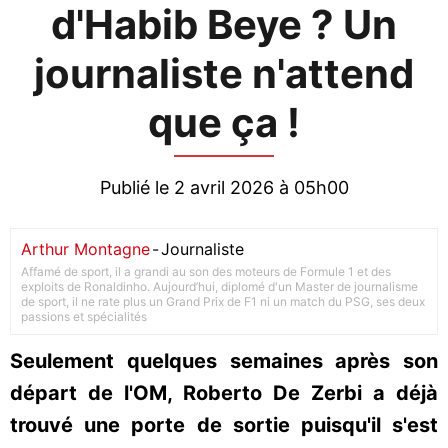
d'Habib Beye ? Un
journaliste n'attend
que ça !
Publié le 2 avril 2026 à 05h00
Arthur Montagne
-
Journaliste
Affamé de sport, il a grandi au son des moteurs de Formule 1 et des
exploits de Ronaldinho. Aujourd’hui, diplomé d'un Master de journalisme
de sport, il ne rate plus un Grand Prix de F1 ni un match du PSG, ses deux
passions et spécialités
Seulement quelques semaines après son
départ de l'OM, Roberto De Zerbi a déjà
trouvé une porte de sortie puisqu'il s'est