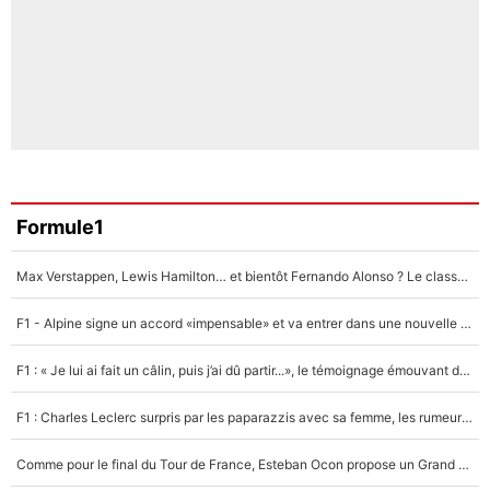
Formule1
Max Verstappen, Lewis Hamilton… et bientôt Fernando Alonso ? Le classement des pilotes les mieux payés en Formule 1 risque de changer !
F1 - Alpine signe un accord «impensable» et va entrer dans une nouvelle dimension : Grande nouvelle pour Pierre Gasly !
F1 : « Je lui ai fait un câlin, puis j’ai dû partir...», le témoignage émouvant de Max Verstappen sur sa fille
F1 : Charles Leclerc surpris par les paparazzis avec sa femme, les rumeurs étaient vraies !
Comme pour le final du Tour de France, Esteban Ocon propose un Grand Prix de Formule 1 à Paris : «Autour de l’Arc de Triomphe, ce serait génial» !