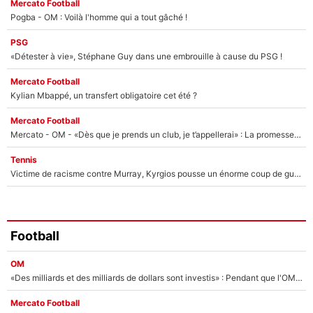
Mercato Football
Pogba - OM : Voilà l'homme qui a tout gâché !
PSG
«Détester à vie», Stéphane Guy dans une embrouille à cause du PSG !
Mercato Football
Kylian Mbappé, un transfert obligatoire cet été ?
Mercato Football
Mercato - OM - «Dès que je prends un club, je t’appellerai» : La promesse de Marcelino au moment de claquer la porte
Tennis
Victime de racisme contre Murray, Kyrgios pousse un énorme coup de gueule !
Football
OM
«Des milliards et des milliards de dollars sont investis» : Pendant que l'OM est en pleine crise financière, Frank McCourt lance un nouveau projet à 260M€ !
Mercato Football