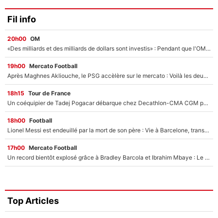
Fil info
20h00
OM
«Des milliards et des milliards de dollars sont investis» : Pendant que l'OM est en pleine crise financière, Frank McCourt lance un nouveau projet à 260M€ !
19h00
Mercato Football
Après Maghnes Akliouche, le PSG accèlère sur le mercato : Voilà les deux nouvelles recrues qui vont signer la semaine prochaine ?
18h15
Tour de France
Un coéquipier de Tadej Pogacar débarque chez Decathlon-CMA CGM pour épauler Paul Seixas : «Mes meilleures années sont à venir»
18h00
Football
Lionel Messi est endeuillé par la mort de son père : Vie à Barcelone, transfert au PSG... voilà comment Jorge Messi a joué un rôle essentiel dans sa carrière !
17h00
Mercato Football
Un record bientôt explosé grâce à Bradley Barcola et Ibrahim Mbaye : Le PSG sur le point de réaliser un mercato historique ?
Top Articles