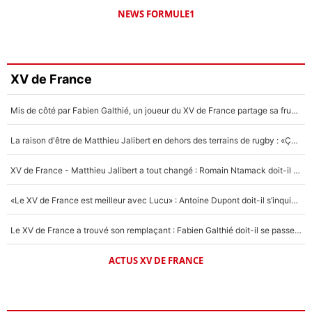
NEWS FORMULE1
XV de France
Mis de côté par Fabien Galthié, un joueur du XV de France partage sa frustration : «ils ne me l’ont pas dit tout de suite»
La raison d'être de Matthieu Jalibert en dehors des terrains de rugby : «Ça m'atteint autant que si tu touches à un membre de ma famille»
XV de France - Matthieu Jalibert a tout changé : Romain Ntamack doit-il s’inquiéter pour sa place à un an de la Coupe du monde ?
«Le XV de France est meilleur avec Lucu» : Antoine Dupont doit-il s’inquiéter pour sa place ?
Le XV de France a trouvé son remplaçant : Fabien Galthié doit-il se passer d'Antoine Dupont ?
ACTUS XV DE FRANCE