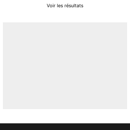
4%
Voir les résultats
Amine Harit
3%
Faris Moumbagna
4%
Un autre joueur
5%
1655 personnes ont participé aux votes.