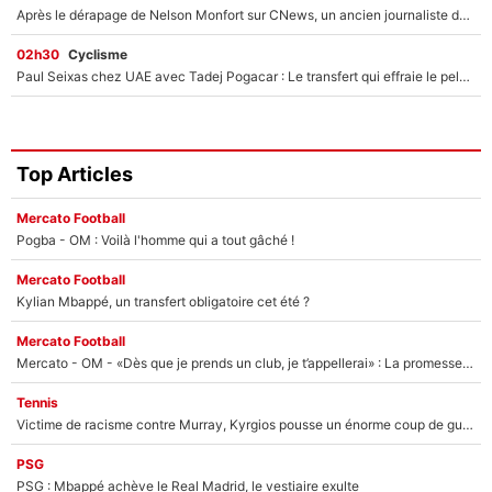
Après le dérapage de Nelson Monfort sur CNews, un ancien journaliste de France Télévisions relance la polémique sur les incendies en Gironde
02h30
Cyclisme
Paul Seixas chez UAE avec Tadej Pogacar : Le transfert qui effraie le peloton, «c’est la pire des choses qui puisse arriver»
Top Articles
Mercato Football
Pogba - OM : Voilà l'homme qui a tout gâché !
Mercato Football
Kylian Mbappé, un transfert obligatoire cet été ?
Mercato Football
Mercato - OM - «Dès que je prends un club, je t’appellerai» : La promesse de Marcelino au moment de claquer la porte
Tennis
Victime de racisme contre Murray, Kyrgios pousse un énorme coup de gueule !
PSG
PSG : Mbappé achève le Real Madrid, le vestiaire exulte