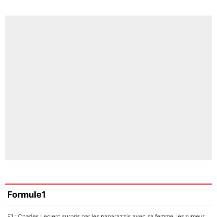
Formule1
F1 : Charles Leclerc surpris par les paparazzis avec sa femme, les rumeurs étaient vraies !