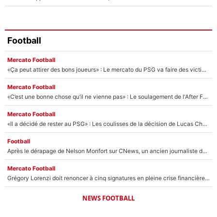
Football
Mercato Football
«Ça peut attirer des bons joueurs» : Le mercato du PSG va faire des victimes dans l'effectif de Luis Enrique ?
Mercato Football
«C’est une bonne chose qu’il ne vienne pas» : Le soulagement de l'After Foot après le transfert avorté de Yan Diomandé au PSG
Mercato Football
«Il a décidé de rester au PSG» : Les coulisses de la décision de Lucas Chevalier pour son transfert
Football
Après le dérapage de Nelson Monfort sur CNews, un ancien journaliste de France Télévisions relance la polémique sur les incendies en Gironde
Mercato Football
Grégory Lorenzi doit renoncer à cinq signatures en pleine crise financière : L’IA propose sept noms à l’OM pour un mercato réussi... à seulement 5M€ !
NEWS FOOTBALL