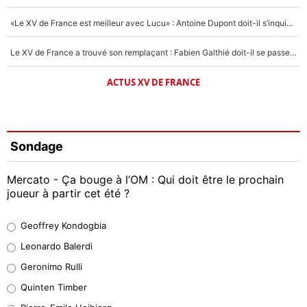
«Le XV de France est meilleur avec Lucu» : Antoine Dupont doit-il s’inquiéter pour sa place ?
Le XV de France a trouvé son remplaçant : Fabien Galthié doit-il se passer d'Antoine Dupont ?
ACTUS XV DE FRANCE
Sondage
Mercato - Ça bouge à l’OM : Qui doit être le prochain
joueur à partir cet été ?
Geoffrey Kondogbia
Geoffrey Kondogbia
38%
Leonardo Balerdi
Leonardo Balerdi
Geronimo Rulli
32%
Quinten Timber
Geronimo Rulli