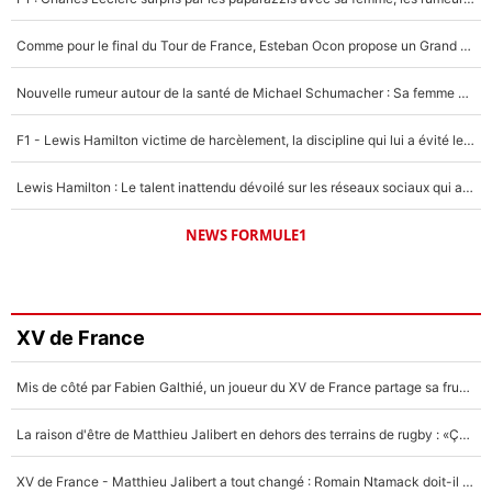
Comme pour le final du Tour de France, Esteban Ocon propose un Grand Prix de Formule 1 à Paris : «Autour de l’Arc de Triomphe, ce serait génial» !
Nouvelle rumeur autour de la santé de Michael Schumacher : Sa femme Corinna sort du silence
F1 - Lewis Hamilton victime de harcèlement, la discipline qui lui a évité le pire : «J'aurais probablement mal tourné»
Lewis Hamilton : Le talent inattendu dévoilé sur les réseaux sociaux qui a impressionné Kim Kardashian pendant leurs vacances en amoureux !
NEWS FORMULE1
XV de France
Mis de côté par Fabien Galthié, un joueur du XV de France partage sa frustration : «ils ne me l’ont pas dit tout de suite»
La raison d'être de Matthieu Jalibert en dehors des terrains de rugby : «Ça m'atteint autant que si tu touches à un membre de ma famille»
XV de France - Matthieu Jalibert a tout changé : Romain Ntamack doit-il s’inquiéter pour sa place à un an de la Coupe du monde ?