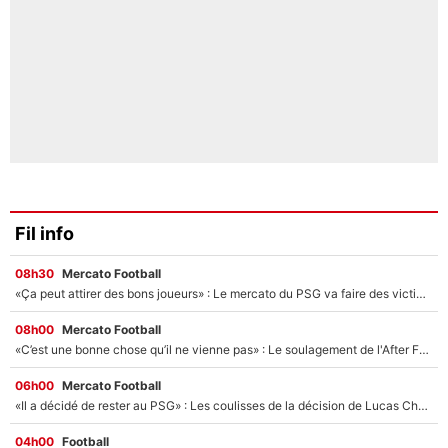
Fil info
08h30
Mercato Football
«Ça peut attirer des bons joueurs» : Le mercato du PSG va faire des victimes dans l'effectif de Luis Enrique ?
08h00
Mercato Football
«C’est une bonne chose qu’il ne vienne pas» : Le soulagement de l'After Foot après le transfert avorté de Yan Diomandé au PSG
06h00
Mercato Football
«Il a décidé de rester au PSG» : Les coulisses de la décision de Lucas Chevalier pour son transfert
04h00
Football