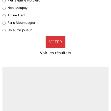
Pierre-Emile Hojbjerg
4%
Neal Maupay
Quinten Timber
Amine Harit
1%
Faris Moumbagna
Pierre-Emile Hojbjerg
Un autre joueur
9%
VOTER
Neal Maupay
4%
Voir les résultats
Amine Harit
3%
Faris Moumbagna
4%
Un autre joueur
5%
1468 personnes ont participé aux votes.