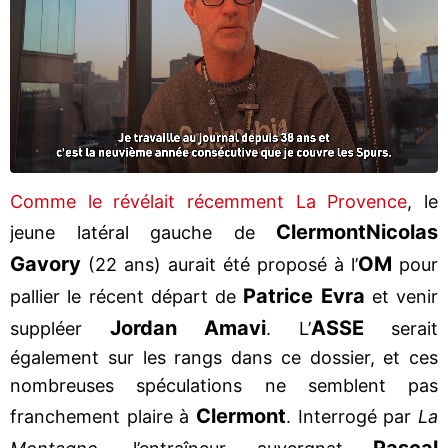
Comme le révélait récemment La Provence
, le
Clermont
Nicolas
jeune latéral gauche de
Gavory
OM
(22 ans) aurait été proposé à l’
pour
Patrice Evra
pallier le récent départ de
et venir
Jordan Amavi
ASSE
suppléer
. L’
serait
également sur les rangs dans ce dossier, et ces
nombreuses spéculations ne semblent pas
Clermont
franchement plaire à
. Interrogé par
La
Pascal