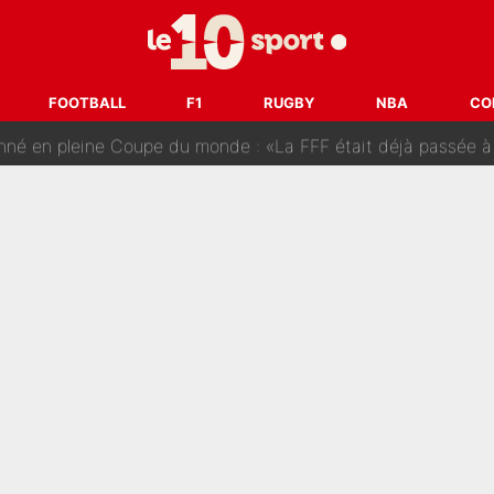
tir : Ces autres joueurs du XV de France pourraient aussi quitter le Stade Toulous
changent de chaîne : beIN SPORTS ne digère pas cette décision histor
FOOTBALL
F1
RUGBY
NBA
CO
é en pleine Coupe du monde : «La FFF était déjà passée à
gnature de Kylian Mbappé au Real Madrid continue de régaler 
ès annonce un premier problème pour Zinedine Zidane en éq