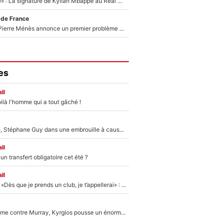
«C'est une fierté» : La signature de Kylian Mbappé au Real Madrid continue de régaler l'Espagne
 de France
Michael Olise : Pierre Ménès annonce un premier problème pour Zinedine Zidane en équipe de France
es
ll
ilà l'homme qui a tout gâché !
«Détester à vie», Stéphane Guy dans une embrouille à cause du PSG !
ll
n transfert obligatoire cet été ?
ll
Mercato - OM - «Dès que je prends un club, je t’appellerai» : La promesse de Marcelino au moment de claquer la porte
Victime de racisme contre Murray, Kyrgios pousse un énorme coup de gueule !