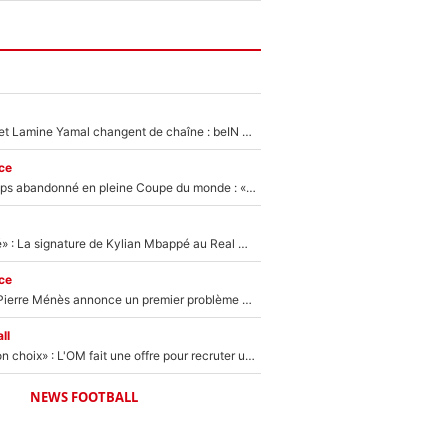
Kylian Mbappé et Lamine Yamal changent de chaîne : beIN SPORTS ne digère pas cette décision historique et prédit un fiasco pour la Liga
ce
Didier Deschamps abandonné en pleine Coupe du monde : «La FFF était déjà passée à Zinedine Zidane»
«C'est une fierté» : La signature de Kylian Mbappé au Real Madrid continue de régaler l'Espagne
ce
Michael Olise : Pierre Ménès annonce un premier problème pour Zinedine Zidane en équipe de France
ll
«C’est un très bon choix» : L'OM fait une offre pour recruter un ancien joueur du PSG... et c'est validé dans l'After Foot !
NEWS FOOTBALL