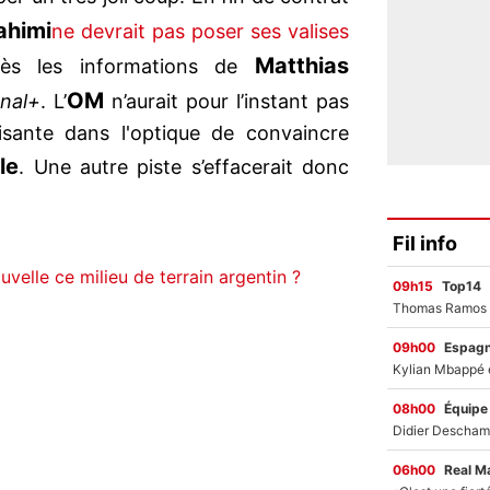
ahimi
ne devrait pas poser ses valises
Matthias
rès les informations de
OM
nal+
. L’
n’aurait pour l’instant pas
ffisante dans l'optique de convaincre
le
. Une autre piste s’effacerait donc
Fil info
velle ce milieu de terrain argentin ?
09h15
Top14
09h00
Espag
08h00
Équipe
06h00
Real M