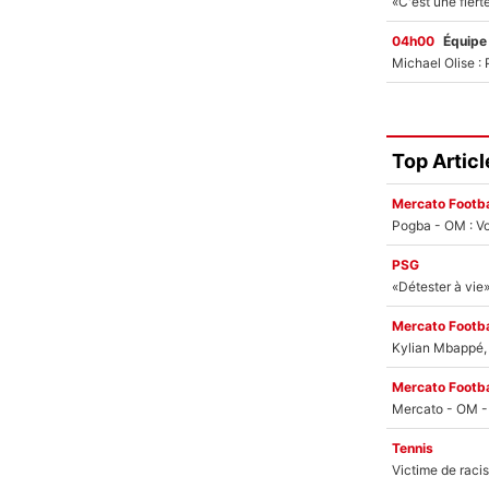
04h00
Équipe
Top Articl
Mercato Footba
Pogba - OM : Vo
PSG
Mercato Footba
Kylian Mbappé, u
Mercato Footba
Tennis