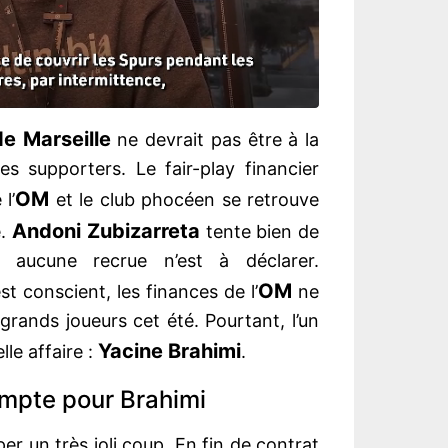
e Marseille
ne devrait pas être à la
s supporters. Le fair-play financier
OM
l’
et le club phocéen se retrouve
Andoni Zubizarreta
e.
tente bien de
s aucune recrue n’est à déclarer.
OM
t conscient, les finances de l’
ne
rands joueurs cet été. Pourtant, l’un
Yacine Brahimi
lle affaire :
.
ompte pour Brahimi
per un très joli coup. En fin de contrat