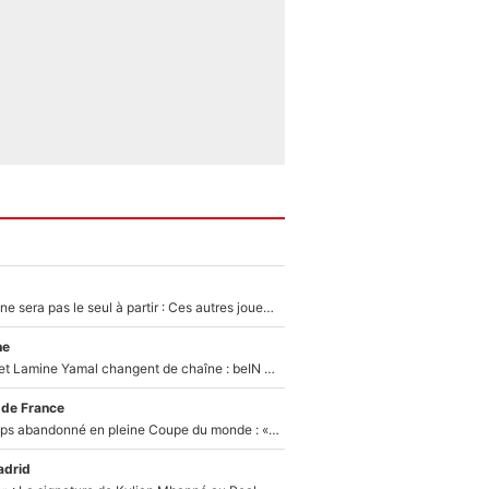
Thomas Ramos ne sera pas le seul à partir : Ces autres joueurs du XV de France pourraient aussi quitter le Stade Toulousain, un club de Top 14 est déjà sur les rangs
ne
Kylian Mbappé et Lamine Yamal changent de chaîne : beIN SPORTS ne digère pas cette décision historique et prédit un fiasco pour la Liga
 de France
Didier Deschamps abandonné en pleine Coupe du monde : «La FFF était déjà passée à Zinedine Zidane»
adrid