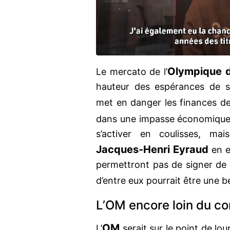
Olympique d
Le mercato de l’
hauteur des espérances de se
met en danger les finances de 
dans une impasse économiqu
s’activer en coulisses, mai
Jacques-Henri Eyraud
en es
permettront pas de signer de g
d’entre eux pourrait être une be
L’OM encore loin du c
OM
L’
serait sur le point de lou