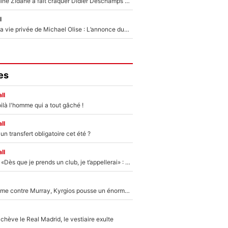
Le jour où Zinedine Zidane a fait craquer Didier Deschamps en équipe de France : «Je m’en suis voulu», l’ancien sélectionneur a regretté son geste !
l
Scandale dans la vie privée de Michael Olise : L’annonce du Bayern Munich sur son enfant caché
es
ll
ilà l'homme qui a tout gâché !
ll
n transfert obligatoire cet été ?
ll
Mercato - OM - «Dès que je prends un club, je t’appellerai» : La promesse de Marcelino au moment de claquer la porte
Victime de racisme contre Murray, Kyrgios pousse un énorme coup de gueule !
hève le Real Madrid, le vestiaire exulte