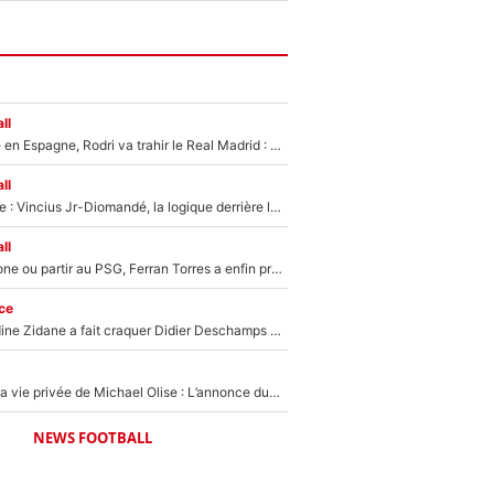
ll
Coup de théâtre en Espagne, Rodri va trahir le Real Madrid : Le Ballon d'Or a choisi de signer au FC Barcelone !
ll
Mercato Analyse : Vincius Jr-Diomandé, la logique derrière la concordance des temps
ll
Rester à Barcelone ou partir au PSG, Ferran Torres a enfin pris sa décision : La course contre la montre est lancée !
ce
Le jour où Zinedine Zidane a fait craquer Didier Deschamps en équipe de France : «Je m’en suis voulu», l’ancien sélectionneur a regretté son geste !
Scandale dans la vie privée de Michael Olise : L’annonce du Bayern Munich sur son enfant caché
NEWS FOOTBALL