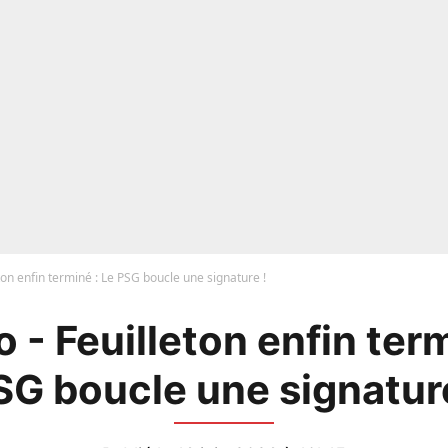
ton enfin terminé : Le PSG boucle une signature !
 - Feuilleton enfin term
SG boucle une signature