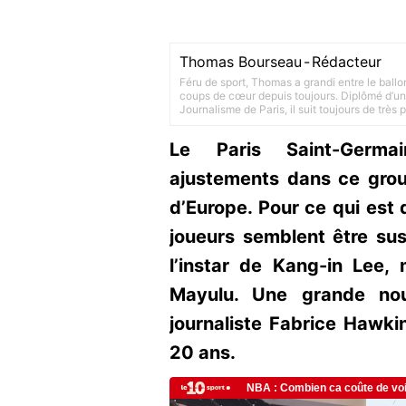
Thomas Bourseau
-
Rédacteur
Féru de sport, Thomas a grandi entre le ballo
coups de cœur depuis toujours. Diplômé d’un 
Journalisme de Paris, il suit toujours de très
Le Paris Saint-Germa
ajustements dans ce gro
d’Europe. Pour ce qui est 
joueurs semblent être sus
l’instar de Kang-in Lee,
Mayulu. Une grande nou
journaliste Fabrice Hawkin
20 ans.