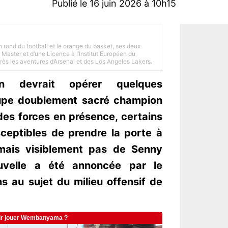
Publié le 16 juin 2026 à 10h15
n rond du football et le orange du basket, ses deux
Master et d’une Licence à l’Institut Européen du
 près les aventures d’Arsenal et des Los Angeles Lakers.
in devrait opérer quelques
upe doublement sacré champion
des forces en présence, certains
ceptibles de prendre la porte à
 mais visiblement pas de Senny
velle a été annoncée par le
s au sujet du milieu offensif de