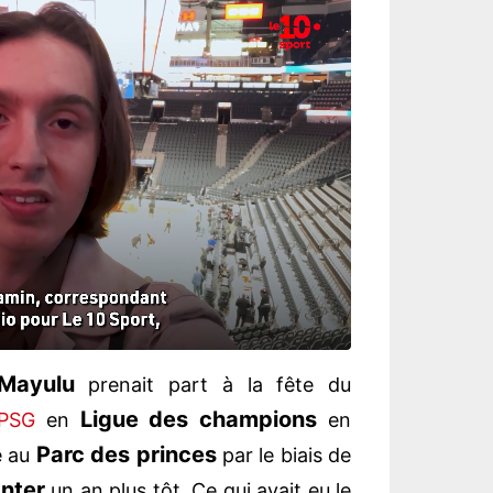
 Mayulu
prenait part à la fête du
Ligue des champions
PSG
en
en
Parc des princes
e au
par le biais de
Inter
un an plus tôt. Ce qui avait eu le