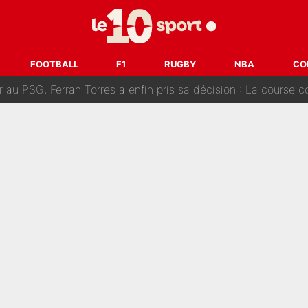
 Rodri va trahir le Real Madrid : Le Ballon d'Or a choisi de 
r-Diomandé, la logique derrière la concordance des temps
FOOTBALL
F1
RUGBY
NBA
CO
 au PSG, Ferran Torres a enfin pris sa décision : La course co
craquer Didier Deschamps en équipe de France : «Je m’en suis voulu», l’anc
e de Michael Olise : L’annonce du Bayern Munich sur son enf