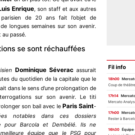
Luis Enrique
, son staff et aux autres
i parisien de 20 ans fait l’objet de
 de longues semaines sur son avenir.
t au passé.
tions se sont réchauffées
Fil info
Dominique Séverac
risien
assurait
utes du quotidien de la capitale que le
18h00
Mercato
ait dans le sens d’une prolongation de
17h14
Mercato
errogations sur son avenir. Le titi
Paris Saint
prolonger son bail avec le
-
17h00
Mercato
es notables dans ces dossiers
e pour Barcola et Dembélé. Ils ne
16h30
Équipe
 meilleure équipe que le PSG pour