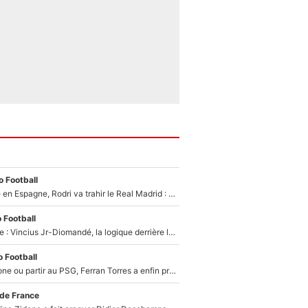
 Football
Coup de théâtre en Espagne, Rodri va trahir le Real Madrid : Le Ballon d'Or a choisi de signer au FC Barcelone !
 Football
Mercato Analyse : Vincius Jr-Diomandé, la logique derrière la concordance des temps
 Football
Rester à Barcelone ou partir au PSG, Ferran Torres a enfin pris sa décision : La course contre la montre est lancée !
 de France