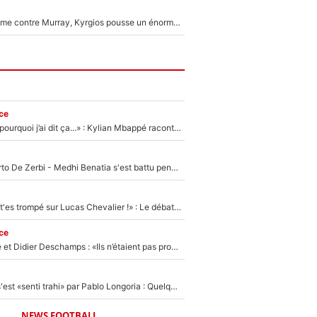
Victime de racisme contre Murray, Kyrgios pousse un énorme coup de gueule !
ce
«Je ne sais pas pourquoi j’ai dit ça...» : Kylian Mbappé raconte sa première rencontre avec Zinédine Zidane (et c’est très drôle)
Départ de Roberto De Zerbi - Medhi Benatia s'est battu pendant six mois pour le retenir à l'OM, le PSG a été le naufrage de trop : «Je pars avec toi»
«Admets que tu t'es trompé sur Lucas Chevalier !» : Le débat sur le gardien du PSG vire au clash à l'After Foot
ce
Zinédine Zidane et Didier Deschamps : «Ils n’étaient pas proches», les confidences d’un membre de l’équipe de France 1998 sur leur relation spéciale
Medhi Benatia s'est «senti trahi» par Pablo Longoria : Quelques semaines après son départ, l'ancien directeur de football de l'OM règle ses comptes
NEWS FOOTBALL