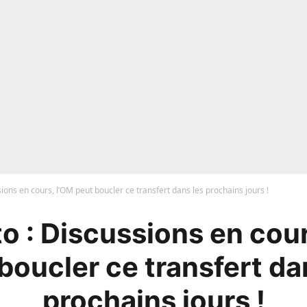
ions en cours, l’OM peut boucler ce transfert dans les prochains jours !
o : Discussions en cour
boucler ce transfert da
prochains jours !