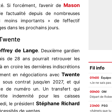
Mason
té. Si forcément, l’avenir de
 l’actualité depuis de nombreuses
« moins importants » de l’effectif
es dans les prochains jours.
 Twente
effrey de Lange
. Deuxième gardien
ais de 28 ans pourrait retrouver les
 à en croire les dernières indiscrétions
Fil info
Twente
lement en négociations avec
01h00
Équipe
 sous contrat jusqu’en 2027, et qui
te de numéro un. Un transfert qui
00h00
OM
tite indemnité pour les caisses
Stéphane Richard
edi, le président
23h00
PSG
écessités de ventes.