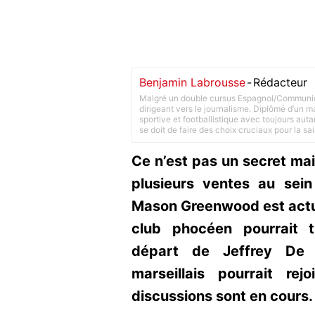
Benjamin Labrousse
-
Rédacteur
Malgré un double cursus Espagnol/Communica
dirigeant vers le journalisme. Diplômé d’un ma
sportive et footballistique avec toujours aut
se doit de faire des choix cruciaux pour la sa
Ce n’est pas un secret mais
plusieurs ventes au sein 
Mason Greenwood est actuel
club phocéen pourrait t
départ de Jeffrey De 
marseillais pourrait re
discussions sont en cours. 