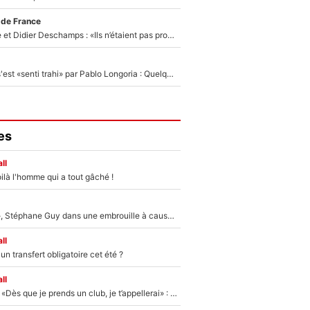
 de France
Zinédine Zidane et Didier Deschamps : «Ils n’étaient pas proches», les confidences d’un membre de l’équipe de France 1998 sur leur relation spéciale
Medhi Benatia s'est «senti trahi» par Pablo Longoria : Quelques semaines après son départ, l'ancien directeur de football de l'OM règle ses comptes
es
ll
ilà l'homme qui a tout gâché !
«Détester à vie», Stéphane Guy dans une embrouille à cause du PSG !
ll
n transfert obligatoire cet été ?
ll
Mercato - OM - «Dès que je prends un club, je t’appellerai» : La promesse de Marcelino au moment de claquer la porte