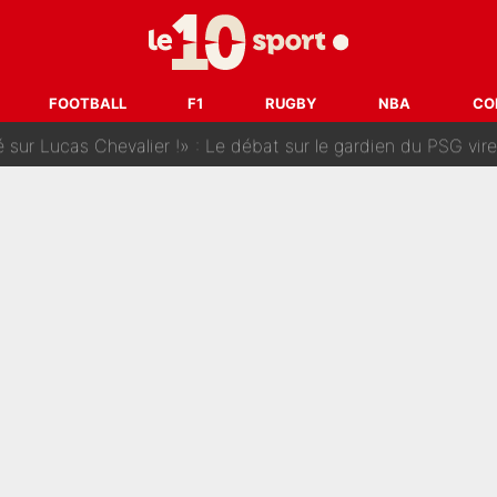
 dit ça...» : Kylian Mbappé raconte sa première rencontre avec Zi
i Benatia s'est battu pendant six mois pour le retenir à l'OM, le PSG a été
FOOTBALL
F1
RUGBY
NBA
CO
sur Lucas Chevalier !» : Le débat sur le gardien du PSG vire 
s : «Ils n’étaient pas proches», les confidences d’un membre de l’équipe d
 par Pablo Longoria : Quelques semaines après son départ, l'ancien directe