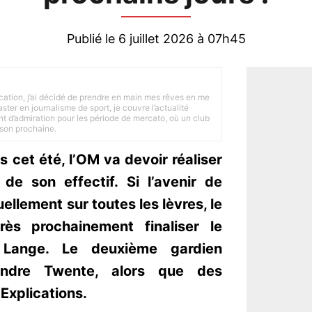
Publié le 6 juillet 2026 à 07h45
tion, j’ai décidé de prendre en main mes rêves en me
ster en journalisme de sport, je couvre l’actualité
ant d’admiration pour les période de mercato, où un club
ison prochaine.
 cet été, l’OM va devoir réaliser
de son effectif. Si l’avenir de
lement sur toutes les lèvres, le
rès prochainement finaliser le
Lange. Le deuxième gardien
joindre Twente, alors que des
Explications.