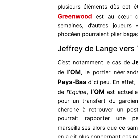
plusieurs éléments dès cet é
Greenwood
est au cœur de
semaines, d’autres joueurs 
phocéen pourraient plier bagag
Jeffrey de Lange vers
J
C’est notamment le cas de
l’OM
de
, le portier néerland
Pays-Bas
d’ici peu. En effet,
l’OM
de
l’Equipe
,
est actuel
pour un transfert du gardien
cherche à retrouver un pos
pourrait rapporter une pe
marseillaises alors que ce sam
en a dit plus concernant ces n