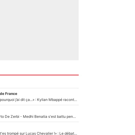
 de France
«Je ne sais pas pourquoi j’ai dit ça...» : Kylian Mbappé raconte sa première rencontre avec Zinédine Zidane (et c’est très drôle)
Départ de Roberto De Zerbi - Medhi Benatia s'est battu pendant six mois pour le retenir à l'OM, le PSG a été le naufrage de trop : «Je pars avec toi»
«Admets que tu t'es trompé sur Lucas Chevalier !» : Le débat sur le gardien du PSG vire au clash à l'After Foot