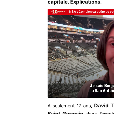
capitale. Explications.
David T
A seulement 17 ans,
Saint
Germain
-
dans l’espo