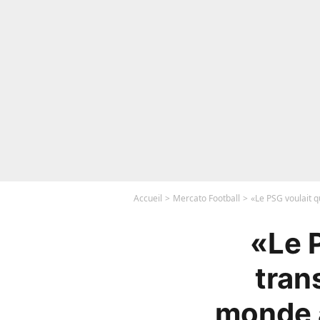
Accueil
Mercato Football
«Le PSG voulait q
«Le P
tran
monde a