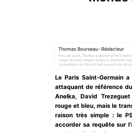
Thomas Bourseau
-
Rédacteur
Féru de sport, Thomas a grandi entre le ballo
coups de cœur depuis toujours. Diplômé d’un 
Journalisme de Paris, il suit toujours de très
Le Paris Saint-Germain a 
attaquant de référence du 
Anelka, David Trezeguet
rouge et bleu, mais le tran
raison très simple : le P
accorder sa requête sur l’i