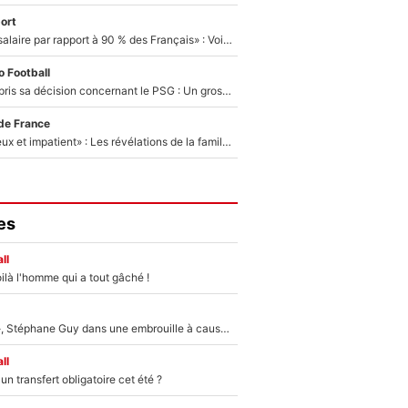
ort
«C'est un beau salaire par rapport à 90 % des Français» : Voilà combien touchait Nelson Monfort sur France Télévisions avant de rejoindre CNews
 Football
Ferran Torres a pris sa décision concernant le PSG : Un gros club étranger prêt à relancer le feuilleton pour la signature du champion du monde 2026 !
de France
«Il est très heureux et impatient» : Les révélations de la famille Zidane sur sa prise de pouvoir en équipe de France !
es
ll
ilà l'homme qui a tout gâché !
«Détester à vie», Stéphane Guy dans une embrouille à cause du PSG !
ll
n transfert obligatoire cet été ?