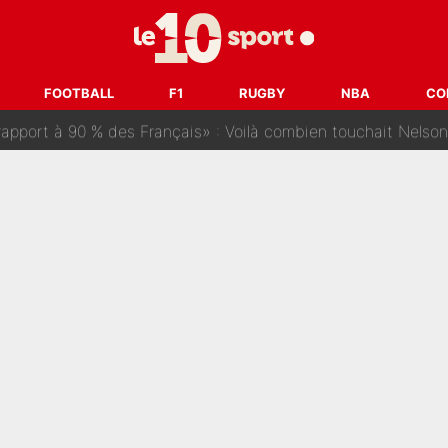
ris» : Bruno Genesio fait une promesse pour la suite du mercato
ouclés en 2027 ? L'IA prédit déjà les deux joueurs qui pourra
FOOTBALL
F1
RUGBY
NBA
CO
t à 90 % des Français» : Voilà combien touchait Nelson Monfort sur Franc
oncernant le PSG : Un gros club étranger prêt à relancer le feuilleton pour 
tient» : Les révélations de la famille Zidane sur sa prise de p