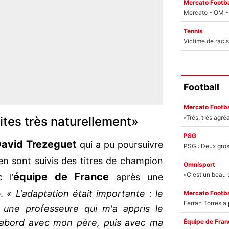
Mercato Footba
Tennis
Football
Mercato Footba
ites très naturellement»
PSG
avid Trezeguet
qui a pu poursuivre
’en sont suivis des titres de champion
Omnisport
équipe de France
 l’
après une
o
.
« L'adaptation était importante : le
Mercato Footba
is une professeure qui m'a appris le
 d'abord avec mon père, puis avec ma
Équipe de Fran