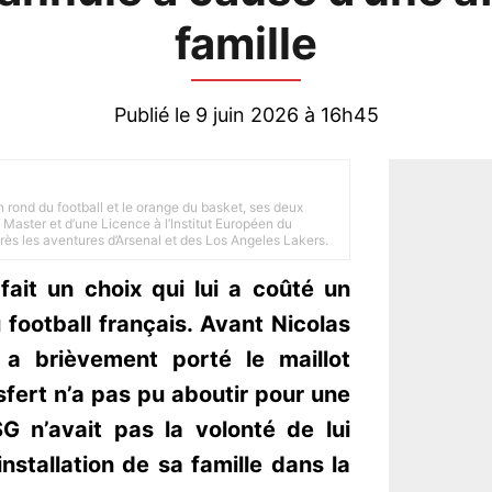
famille
Publié le 9 juin 2026 à 16h45
n rond du football et le orange du basket, ses deux
Master et d’une Licence à l’Institut Européen du
 près les aventures d’Arsenal et des Los Angeles Lakers.
fait un choix qui lui a coûté un
football français. Avant Nicolas
 a brièvement porté le maillot
sfert n’a pas pu aboutir pour une
SG n’avait pas la volonté de lui
nstallation de sa famille dans la