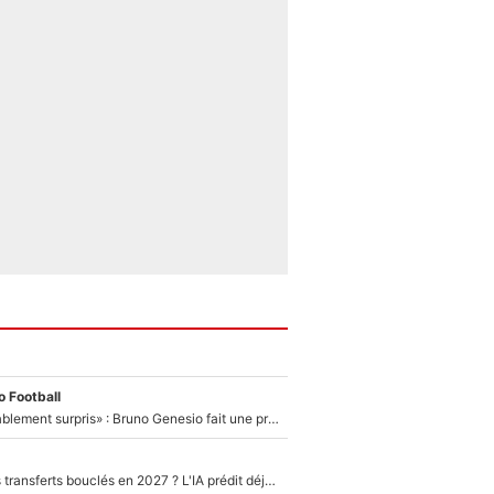
 Football
«Très, très agréablement surpris» : Bruno Genesio fait une promesse pour la suite du mercato de l’OM et rassure les supporters
PSG : Deux gros transferts bouclés en 2027 ? L'IA prédit déjà les deux joueurs qui pourraient rejoindre Luis Enrique !