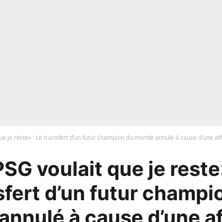
ue je reste» : Le transfert d’un futur champion du monde annulé à cause d’une aff
SG voulait que je reste
sfert d’un futur champi
nnulé à cause d’une af