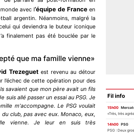
’équipe de France
 monde avec l
en
tball argentin. Néanmoins, malgré la
elui qui deviendra le buteur iconique
 n’a finalement pas été bouclée par le
epté que ma famille vienne»
id Trezeguet
est revenu au détour
ur l’échec de cette opération pour des
Ils savaient que mon père avait un fils
Fil info
 Je suis allé passer un essai au PSG. Je
amille m'accompagne. Le PSG voulait
15h00
Mercato
n du club, pas avec eux. Monaco, eux,
le vienne. Je leur en suis très
14h00
PSG