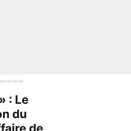
aire de famille
» : Le
on du
faire de