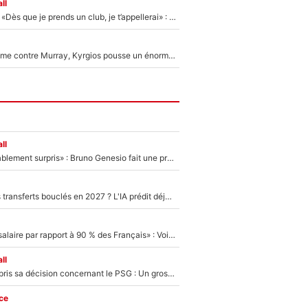
ll
Mercato - OM - «Dès que je prends un club, je t’appellerai» : La promesse de Marcelino au moment de claquer la porte
Victime de racisme contre Murray, Kyrgios pousse un énorme coup de gueule !
ll
«Très, très agréablement surpris» : Bruno Genesio fait une promesse pour la suite du mercato de l’OM et rassure les supporters
PSG : Deux gros transferts bouclés en 2027 ? L'IA prédit déjà les deux joueurs qui pourraient rejoindre Luis Enrique !
«C'est un beau salaire par rapport à 90 % des Français» : Voilà combien touchait Nelson Monfort sur France Télévisions avant de rejoindre CNews
ll
Ferran Torres a pris sa décision concernant le PSG : Un gros club étranger prêt à relancer le feuilleton pour la signature du champion du monde 2026 !
ce