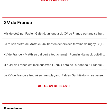
XV de France
Mis de côté par Fabien Galthié, un joueur du XV de France partage sa frustration : «ils ne me l’ont pas dit tout de suite»
La raison d'être de Matthieu Jalibert en dehors des terrains de rugby : «Ça m'atteint autant que si tu touches à un membre de ma famille»
XV de France - Matthieu Jalibert a tout changé : Romain Ntamack doit-il s’inquiéter pour sa place à un an de la Coupe du monde ?
«Le XV de France est meilleur avec Lucu» : Antoine Dupont doit-il s’inquiéter pour sa place ?
Le XV de France a trouvé son remplaçant : Fabien Galthié doit-il se passer d'Antoine Dupont ?
ACTUS XV DE FRANCE
Sondage