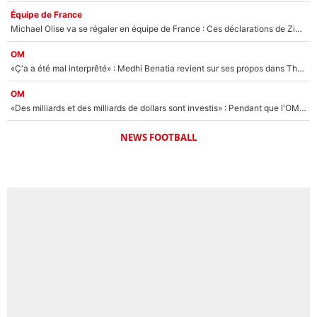
Équipe de France
Michael Olise va se régaler en équipe de France : Ces déclarations de Zinedine Zidane qui prouvent qu'il va tout miser sur la star du Bayern Munich !
OM
«Ç'a a été mal interprêté» : Medhi Benatia revient sur ses propos dans The Bridge et précise ses conditions pour rejoindre le PSG !
OM
«Des milliards et des milliards de dollars sont investis» : Pendant que l'OM est en pleine crise financière, Frank McCourt lance un nouveau projet à 260M€ !
NEWS FOOTBALL