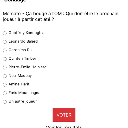
Mercato - Ça bouge à l’OM : Qui doit être le prochain
joueur à partir cet été ?
Geoffrey Kondogbia
Geoffrey Kondogbia
38%
Leonardo Balerdi
Leonardo Balerdi
Geronimo Rulli
32%
Quinten Timber
Geronimo Rulli
Pierre-Emile Hojbjerg
5%
Neal Maupay
Quinten Timber
Amine Harit
1%
Faris Moumbagna
Pierre-Emile Hojbjerg
Un autre joueur
9%
VOTER
Neal Maupay
4%
Voir les résultats