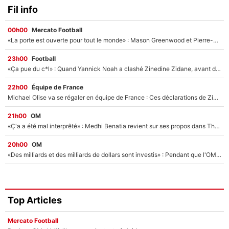
Fil info
00h00
Mercato Football
«La porte est ouverte pour tout le monde» : Mason Greenwood et Pierre-Emerick Aubameyang ont quitté l'OM, Amine Gouiri balance sur la suite du mercato et sur la réaction du vestiaire !
23h00
Football
«Ça pue du c*l» : Quand Yannick Noah a clashé Zinedine Zidane, avant de se faire recadrer par le nouveau sélectionneur de l'équipe de France !
22h00
Équipe de France
Michael Olise va se régaler en équipe de France : Ces déclarations de Zinedine Zidane qui prouvent qu'il va tout miser sur la star du Bayern Munich !
21h00
OM
«Ç'a a été mal interprêté» : Medhi Benatia revient sur ses propos dans The Bridge et précise ses conditions pour rejoindre le PSG !
20h00
OM
«Des milliards et des milliards de dollars sont investis» : Pendant que l'OM est en pleine crise financière, Frank McCourt lance un nouveau projet à 260M€ !
Top Articles
Mercato Football