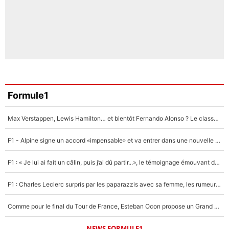
Formule1
Max Verstappen, Lewis Hamilton… et bientôt Fernando Alonso ? Le classement des pilotes les mieux payés en Formule 1 risque de changer !
F1 - Alpine signe un accord «impensable» et va entrer dans une nouvelle dimension : Grande nouvelle pour Pierre Gasly !
F1 : « Je lui ai fait un câlin, puis j’ai dû partir...», le témoignage émouvant de Max Verstappen sur sa fille
F1 : Charles Leclerc surpris par les paparazzis avec sa femme, les rumeurs étaient vraies !
Comme pour le final du Tour de France, Esteban Ocon propose un Grand Prix de Formule 1 à Paris : «Autour de l’Arc de Triomphe, ce serait génial» !
NEWS FORMULE1