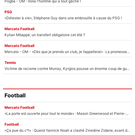
Pogba - OM : Voilà l'homme qui a tout gâché !
PSG
«Détester à vie», Stéphane Guy dans une embrouille à cause du PSG !
Mercato Football
Kylian Mbappé, un transfert obligatoire cet été ?
Mercato Football
Mercato - OM - «Dès que je prends un club, je t’appellerai» : La promesse de Marcelino au moment de claquer la porte
Tennis
Victime de racisme contre Murray, Kyrgios pousse un énorme coup de gueule !
Football
Mercato Football
«La porte est ouverte pour tout le monde» : Mason Greenwood et Pierre-Emerick Aubameyang ont quitté l'OM, Amine Gouiri balance sur la suite du mercato et sur la réaction du vestiaire !
Football
«Ça pue du c*l» : Quand Yannick Noah a clashé Zinedine Zidane, avant de se faire recadrer par le nouveau sélectionneur de l'équipe de France !