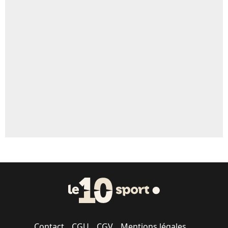
4%
Un autre joueur
5%
1457 personnes ont participé aux votes.
Contact
CGU
CGV
Mentions légales