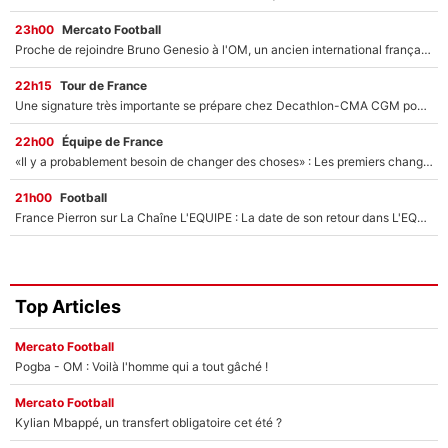
23h00
Mercato Football
Proche de rejoindre Bruno Genesio à l'OM, un ancien international français va finalement débarquer... sur RMC !
22h15
Tour de France
Une signature très importante se prépare chez Decathlon-CMA CGM pour aider Paul Seixas à gagner le Tour de France 2027
22h00
Équipe de France
«Il y a probablement besoin de changer des choses» : Les premiers changements de Zinedine Zidane en équipe de France sont révélés ?
21h00
Football
France Pierron sur La Chaîne L'EQUIPE : La date de son retour dans L'EQUIPE de Choc est connue... et c'était très attendu
Top Articles
Mercato Football
Pogba - OM : Voilà l'homme qui a tout gâché !
Mercato Football
Kylian Mbappé, un transfert obligatoire cet été ?