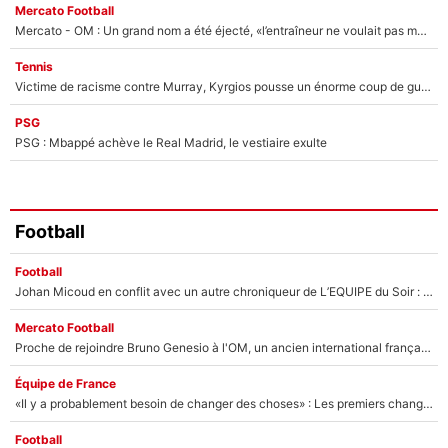
Mercato Football
Mercato - OM : Un grand nom a été éjecté, «l’entraîneur ne voulait pas me conserver»
Tennis
Victime de racisme contre Murray, Kyrgios pousse un énorme coup de gueule !
PSG
PSG : Mbappé achève le Real Madrid, le vestiaire exulte
Football
Football
Johan Micoud en conflit avec un autre chroniqueur de L’EQUIPE du Soir : «Pendant un moment, je ne les ai pas remis ensemble dans l'émission»
Mercato Football
Proche de rejoindre Bruno Genesio à l'OM, un ancien international français va finalement débarquer... sur RMC !
Équipe de France
«Il y a probablement besoin de changer des choses» : Les premiers changements de Zinedine Zidane en équipe de France sont révélés ?
Football