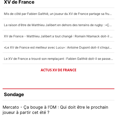
XV de France
Mis de côté par Fabien Galthié, un joueur du XV de France partage sa frustration : «ils ne me l’ont pas dit tout de suite»
La raison d'être de Matthieu Jalibert en dehors des terrains de rugby : «Ça m'atteint autant que si tu touches à un membre de ma famille»
XV de France - Matthieu Jalibert a tout changé : Romain Ntamack doit-il s’inquiéter pour sa place à un an de la Coupe du monde ?
«Le XV de France est meilleur avec Lucu» : Antoine Dupont doit-il s’inquiéter pour sa place ?
Le XV de France a trouvé son remplaçant : Fabien Galthié doit-il se passer d'Antoine Dupont ?
ACTUS XV DE FRANCE
Sondage
Mercato - Ça bouge à l’OM : Qui doit être le prochain
joueur à partir cet été ?