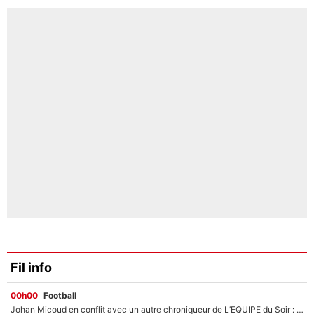
Fil info
00h00
Football
Johan Micoud en conflit avec un autre chroniqueur de L’EQUIPE du Soir : «Pendant un moment, je ne les ai pas remis ensemble dans l'émission»