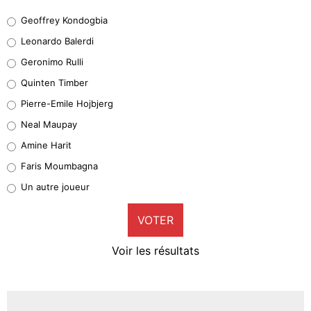
Geoffrey Kondogbia
Geoffrey Kondogbia
38%
Leonardo Balerdi
Leonardo Balerdi
Geronimo Rulli
32%
Quinten Timber
Geronimo Rulli
Pierre-Emile Hojbjerg
4%
Neal Maupay
Quinten Timber
Amine Harit
1%
Faris Moumbagna
Pierre-Emile Hojbjerg
Un autre joueur
9%
VOTER
Neal Maupay
4%
Voir les résultats
Amine Harit
3%
Faris Moumbagna