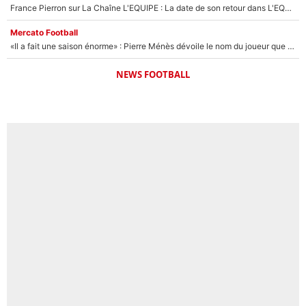
France Pierron sur La Chaîne L'EQUIPE : La date de son retour dans L'EQUIPE de Choc est connue... et c'était très attendu
Mercato Football
«Il a fait une saison énorme» : Pierre Ménès dévoile le nom du joueur que l’OM devait absolument recruter cet été, l’IA valide la piste !
NEWS FOOTBALL