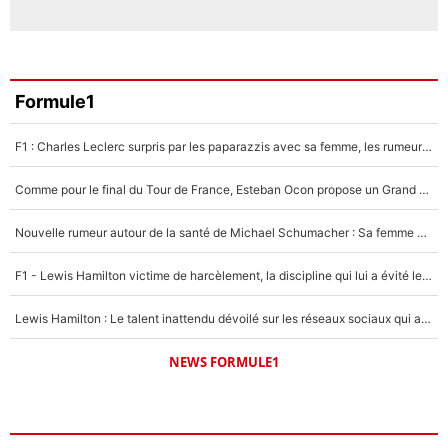
Formule1
F1 : Charles Leclerc surpris par les paparazzis avec sa femme, les rumeurs étaient vraies !
Comme pour le final du Tour de France, Esteban Ocon propose un Grand Prix de Formule 1 à Paris : «Autour de l’Arc de Triomphe, ce serait génial» !
Nouvelle rumeur autour de la santé de Michael Schumacher : Sa femme Corinna sort du silence
F1 - Lewis Hamilton victime de harcèlement, la discipline qui lui a évité le pire : «J'aurais probablement mal tourné»
Lewis Hamilton : Le talent inattendu dévoilé sur les réseaux sociaux qui a impressionné Kim Kardashian pendant leurs vacances en amoureux !
NEWS FORMULE1