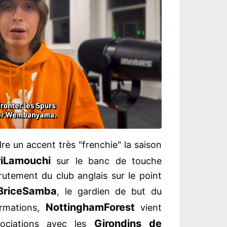
e un accent très "frenchie" la saison
i
Lamouchi
sur le banc de touche
rutement du club anglais sur le point
Brice
Samba
, le gardien de but du
Nottingham
Forest
ormations,
vient
Girondins de
gociations avec les