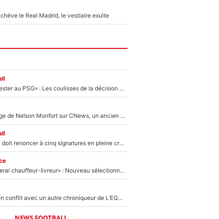
hève le Real Madrid, le vestiaire exulte
ll
«Il a décidé de rester au PSG» : Les coulisses de la décision de Lucas Chevalier pour son transfert
Après le dérapage de Nelson Monfort sur CNews, un ancien journaliste de France Télévisions relance la polémique sur les incendies en Gironde
ll
Grégory Lorenzi doit renoncer à cinq signatures en pleine crise financière : L’IA propose sept noms à l’OM pour un mercato réussi... à seulement 5M€ !
ce
«Plus grand, je ferai chauffeur-livreur» : Nouveau sélectionneur des Bleus, Zinédine Zidane s’était imaginé un avenir très différent lorsqu'il était enfant
Johan Micoud en conflit avec un autre chroniqueur de L’EQUIPE du Soir : «Pendant un moment, je ne les ai pas remis ensemble dans l'émission»
NEWS FOOTBALL