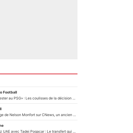
o Football
«Il a décidé de rester au PSG» : Les coulisses de la décision de Lucas Chevalier pour son transfert
l
Après le dérapage de Nelson Monfort sur CNews, un ancien journaliste de France Télévisions relance la polémique sur les incendies en Gironde
me
Paul Seixas chez UAE avec Tadej Pogacar : Le transfert qui effraie le peloton, «c’est la pire des choses qui puisse arriver»