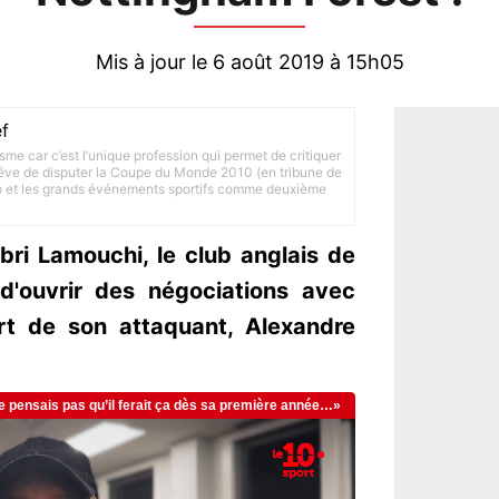
Mis à jour le 6 août 2019 à 15h05
f
lisme car c’est l’unique profession qui permet de critiquer
 rêve de disputer la Coupe du Monde 2010 (en tribune de
to et les grands événements sportifs comme deuxième
bri Lamouchi, le club anglais de
d'ouvrir des négociations avec
rt de son attaquant, Alexandre