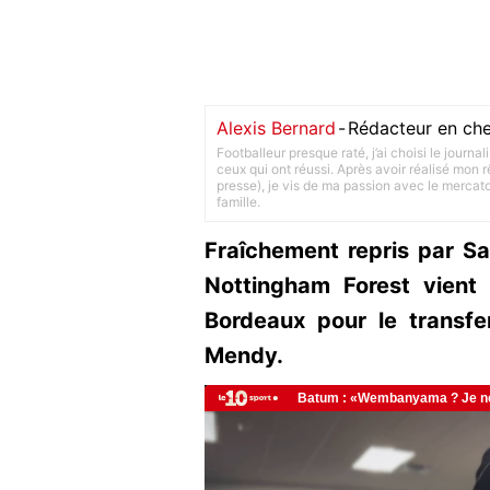
Alexis Bernard
-
Rédacteur en che
Footballeur presque raté, j’ai choisi le journa
ceux qui ont réussi. Après avoir réalisé mon
presse), je vis de ma passion avec le merca
famille.
Fraîchement repris par Sa
Nottingham Forest vient 
Bordeaux pour le transfe
Mendy.