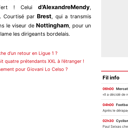
d'Alexandre
Mendy
fert ! Celui
,
Brest
). Courtisé par
, qui a transmis
Nottingham
ans le viseur de
, pour un
clame les dirigeants bordelais.
he d’un retour en Ligue 1 ?
t quatre prétendants XXL à l’étranger !
ement pour Giovani Lo Celso ?
Fil info
06h00
Mercat
04h00
Footbal
02h30
Cyclis