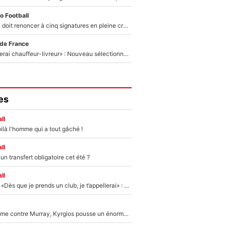
o Football
Grégory Lorenzi doit renoncer à cinq signatures en pleine crise financière : L’IA propose sept noms à l’OM pour un mercato réussi... à seulement 5M€ !
 de France
«Plus grand, je ferai chauffeur-livreur» : Nouveau sélectionneur des Bleus, Zinédine Zidane s’était imaginé un avenir très différent lorsqu'il était enfant
es
ll
ilà l'homme qui a tout gâché !
ll
n transfert obligatoire cet été ?
ll
Mercato - OM - «Dès que je prends un club, je t’appellerai» : La promesse de Marcelino au moment de claquer la porte
Victime de racisme contre Murray, Kyrgios pousse un énorme coup de gueule !