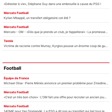
«Détester à vie», Stéphane Guy dans une embrouille à cause du PSG !
Mercato Football
Kylian Mbappé, un transfert obligatoire cet été ?
Mercato Football
Mercato - OM - «Dès que je prends un club, je t’appellerai» : La promesse de Marcelino au moment de claquer la porte
Tennis
Victime de racisme contre Murray, Kyrgios pousse un énorme coup de gueule !
Football
Équipe de France
Michael Olise : Pierre Ménès annonce un premier problème pour Zinedine Zidane en équipe de France
Mercato Football
«C’est un très bon choix» : L'OM fait une offre pour recruter un ancien joueur du PSG... et c'est validé dans l'After Foot !
Mercato Football
140M€ pour Yan Diomandé : Le PSG a dit non au transfert qui bat tous les records sur le mercato