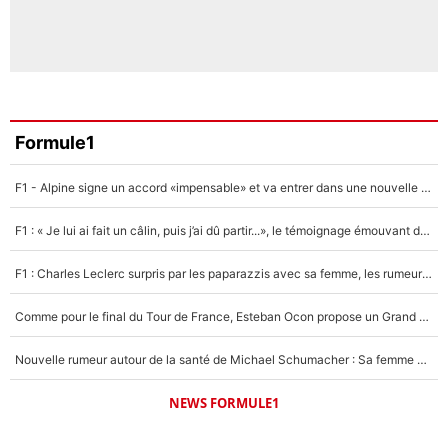
Formule1
F1 - Alpine signe un accord «impensable» et va entrer dans une nouvelle dimension : Grande nouvelle pour Pierre Gasly !
F1 : « Je lui ai fait un câlin, puis j’ai dû partir...», le témoignage émouvant de Max Verstappen sur sa fille
F1 : Charles Leclerc surpris par les paparazzis avec sa femme, les rumeurs étaient vraies !
Comme pour le final du Tour de France, Esteban Ocon propose un Grand Prix de Formule 1 à Paris : «Autour de l’Arc de Triomphe, ce serait génial» !
Nouvelle rumeur autour de la santé de Michael Schumacher : Sa femme Corinna sort du silence
NEWS FORMULE1