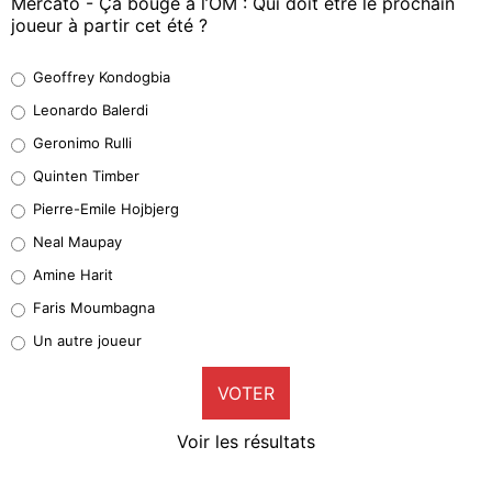
Mercato - Ça bouge à l’OM : Qui doit être le prochain
joueur à partir cet été ?
Geoffrey Kondogbia
Geoffrey Kondogbia
38%
Leonardo Balerdi
Leonardo Balerdi
Geronimo Rulli
32%
Quinten Timber
Geronimo Rulli
Pierre-Emile Hojbjerg
5%
Neal Maupay
Quinten Timber
Amine Harit
1%
Faris Moumbagna
Pierre-Emile Hojbjerg
Un autre joueur
9%
VOTER
Neal Maupay
4%
Voir les résultats
Amine Harit
3%