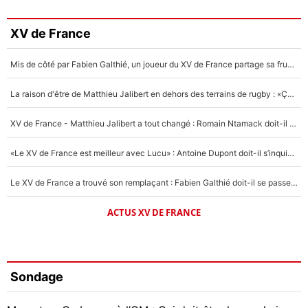
XV de France
Mis de côté par Fabien Galthié, un joueur du XV de France partage sa frustration : «ils ne me l’ont pas dit tout de suite»
La raison d'être de Matthieu Jalibert en dehors des terrains de rugby : «Ça m'atteint autant que si tu touches à un membre de ma famille»
XV de France - Matthieu Jalibert a tout changé : Romain Ntamack doit-il s’inquiéter pour sa place à un an de la Coupe du monde ?
«Le XV de France est meilleur avec Lucu» : Antoine Dupont doit-il s’inquiéter pour sa place ?
Le XV de France a trouvé son remplaçant : Fabien Galthié doit-il se passer d'Antoine Dupont ?
ACTUS XV DE FRANCE
Sondage