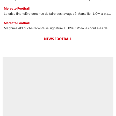
Mercato Football
La crise financière continue de faire des ravages à Marseille : L’OM a placé 12 joueurs sur le marché des transferts… et ça pourrait lui rapporter près de 100M€ !
Mercato Football
Maghnes Akliouche raconte sa signature au PSG : Voilà les coulisses de son transfert de rêve à 50M€
NEWS FOOTBALL