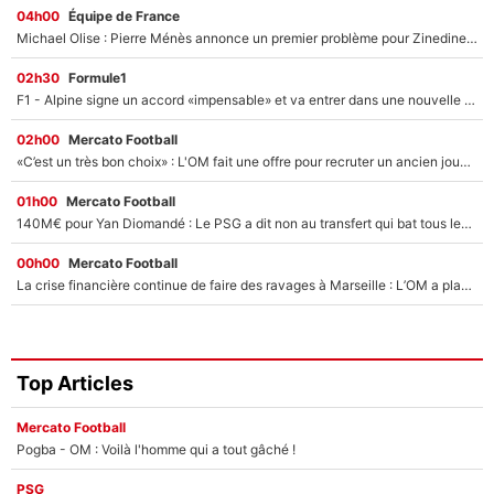
04h00
Équipe de France
Michael Olise : Pierre Ménès annonce un premier problème pour Zinedine Zidane en équipe de France
02h30
Formule1
F1 - Alpine signe un accord «impensable» et va entrer dans une nouvelle dimension : Grande nouvelle pour Pierre Gasly !
02h00
Mercato Football
«C’est un très bon choix» : L'OM fait une offre pour recruter un ancien joueur du PSG... et c'est validé dans l'After Foot !
01h00
Mercato Football
140M€ pour Yan Diomandé : Le PSG a dit non au transfert qui bat tous les records sur le mercato
00h00
Mercato Football
La crise financière continue de faire des ravages à Marseille : L’OM a placé 12 joueurs sur le marché des transferts… et ça pourrait lui rapporter près de 100M€ !
Top Articles
Mercato Football
Pogba - OM : Voilà l'homme qui a tout gâché !
PSG