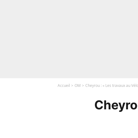
Accueil
OM
Cheyrou : « Les travaux au Vél
Cheyro