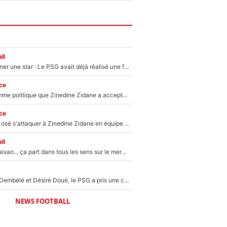
ll
250M€ pour signer une star : Le PSG avait déjà réalisé une folie sur le mercato bien avant Neymar !
ce
Voilà le seul homme politique que Zinedine Zidane a accepté dans son entourage : «Je garde un très bon souvenir de lui»
ce
Franck Ribéry a osé s'attaquer à Zinedine Zidane en équipe de France : «Je n'aurais jamais fait ça»
ll
Medina, Rulli, Paixao... ça part dans tous les sens sur le mercato de l'OM : Frank McCourt va enfin récupérer l'argent qu'il attend ?
Sans Ousmane Dembélé et Désiré Doué, le PSG a pris une correction face à Majorque : Luis Enrique attend avec impatience des renforts !
NEWS FOOTBALL