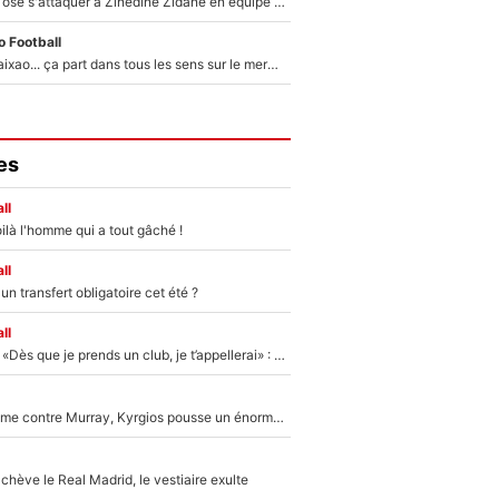
Franck Ribéry a osé s'attaquer à Zinedine Zidane en équipe de France : «Je n'aurais jamais fait ça»
 Football
Medina, Rulli, Paixao... ça part dans tous les sens sur le mercato de l'OM : Frank McCourt va enfin récupérer l'argent qu'il attend ?
es
ll
ilà l'homme qui a tout gâché !
ll
n transfert obligatoire cet été ?
ll
Mercato - OM - «Dès que je prends un club, je t’appellerai» : La promesse de Marcelino au moment de claquer la porte
Victime de racisme contre Murray, Kyrgios pousse un énorme coup de gueule !
hève le Real Madrid, le vestiaire exulte