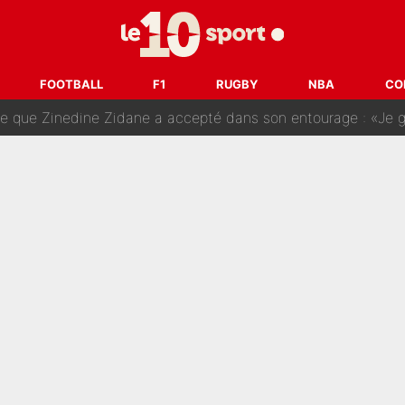
e Paul Seixas est confirmée... et c'est une excellente nouvelle 
: Le PSG avait déjà réalisé une folie sur le mercato bien av
FOOTBALL
F1
RUGBY
NBA
CO
ue que Zinedine Zidane a accepté dans son entourage : «Je g
uer à Zinedine Zidane en équipe de France : «Je n'aurais jam
rt dans tous les sens sur le mercato de l'OM : Frank McCourt va enf