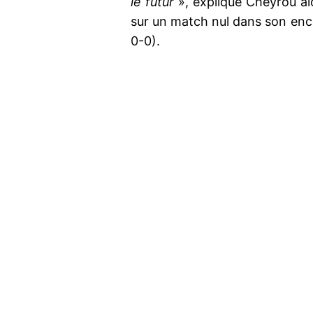
le futur
», explique Cheyrou alo
sur un match nul dans son ence
0-0).