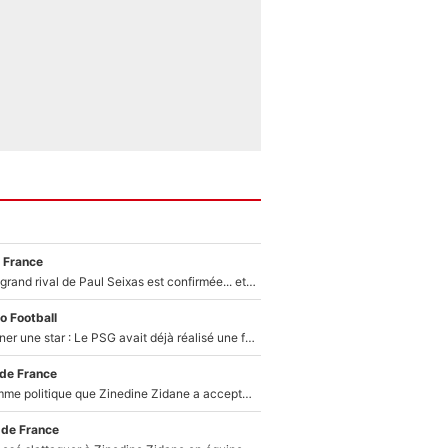
 France
La signature du grand rival de Paul Seixas est confirmée... et c'est une excellente nouvelle pour l'équipe Decathlon-CMA CGM !
o Football
250M€ pour signer une star : Le PSG avait déjà réalisé une folie sur le mercato bien avant Neymar !
 de France
Voilà le seul homme politique que Zinedine Zidane a accepté dans son entourage : «Je garde un très bon souvenir de lui»
 de France