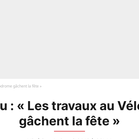
odrome gâchent la fête »
u : « Les travaux au Vé
gâchent la fête »