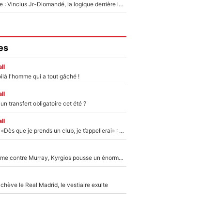
Mercato Analyse : Vincius Jr-Diomandé, la logique derrière la concordance des temps
es
ll
ilà l'homme qui a tout gâché !
ll
n transfert obligatoire cet été ?
ll
Mercato - OM - «Dès que je prends un club, je t’appellerai» : La promesse de Marcelino au moment de claquer la porte
Victime de racisme contre Murray, Kyrgios pousse un énorme coup de gueule !
hève le Real Madrid, le vestiaire exulte