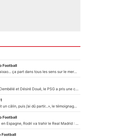
 Football
Medina, Rulli, Paixao... ça part dans tous les sens sur le mercato de l'OM : Frank McCourt va enfin récupérer l'argent qu'il attend ?
Sans Ousmane Dembélé et Désiré Doué, le PSG a pris une correction face à Majorque : Luis Enrique attend avec impatience des renforts !
e1
F1 : « Je lui ai fait un câlin, puis j’ai dû partir...», le témoignage émouvant de Max Verstappen sur sa fille
 Football
Coup de théâtre en Espagne, Rodri va trahir le Real Madrid : Le Ballon d'Or a choisi de signer au FC Barcelone !
 Football