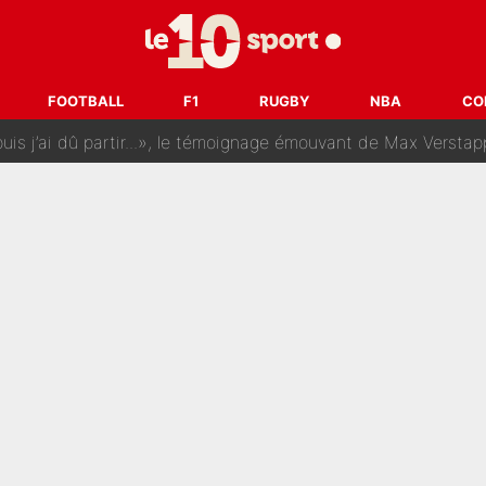
rt dans tous les sens sur le mercato de l'OM : Frank McCourt va enf
 Doué, le PSG a pris une correction face à Majorque : Luis Enrique a
FOOTBALL
F1
RUGBY
NBA
CO
, puis j’ai dû partir...», le témoignage émouvant de Max Verstapp
 Rodri va trahir le Real Madrid : Le Ballon d'Or a choisi de 
r-Diomandé, la logique derrière la concordance des temps