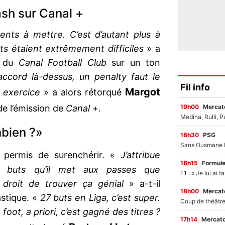
sh sur Canal +
ents à mettre. C’est d’autant plus à
ts étaient extrêmement difficiles
» a
o du
Canal Football Club
sur un ton
accord là-dessus, un penalty faut le
Fil info
Margot
 exercice
» a alors rétorqué
19h00
Mercato
de l’émission de
Canal +
.
mbien ?»
18h30
PSG
i permis de surenchérir. «
J’attribue
18h15
Formul
s buts qu’il met aux passes que
 droit de trouver ça génial
» a-t-il
18h00
Mercato
astique. «
27 buts en Liga, c’est super.
foot, a priori, c’est gagné des titres ?
17h14
Mercato