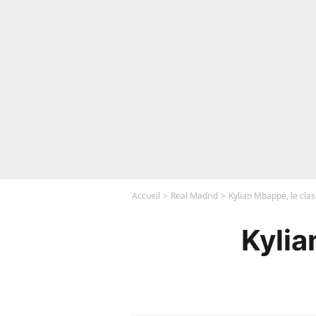
Accueil
Real Madrid
Kylian Mbappé, le clash
Kylia