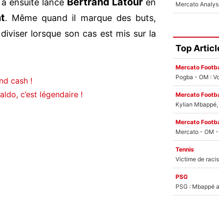
Bertrand Latour
a ensuite lancé
en
t
. Même quand il marque des buts,
iviser lorsque son cas est mis sur la
Top Articl
Mercato Footba
Pogba - OM : Vo
nd cash !
ldo, c’est légendaire !
Mercato Footba
Kylian Mbappé, u
Mercato Footba
Tennis
PSG
PSG : Mbappé ac