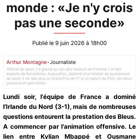
monde : «Je n'y crois
pas une seconde»
Publié le 9 juin 2026 à 18h00
Arthur Montagne
-
Journaliste
Affamé de sport, il a grandi au son des moteurs de Formule 1 et des
exploits de Ronaldinho. Aujourd’hui, diplomé d'un Master de journalisme
de sport, il ne rate plus un Grand Prix de F1 ni un match du PSG, ses deux
passions et spécialités
Lundi soir, l'équipe de France a dominé
l'Irlande du Nord (3-1), mais de nombreuses
questions entourent la prestation des Bleus.
A commencer par l'animation offensive. Le
lien entre Kylian Mbappé et Ousmane