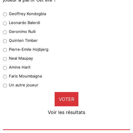
Geoffrey Kondogbia
Geoffrey Kondogbia
38%
Leonardo Balerdi
Leonardo Balerdi
Geronimo Rulli
32%
Quinten Timber
Geronimo Rulli
Pierre-Emile Hojbjerg
5%
Neal Maupay
Quinten Timber
Amine Harit
1%
Faris Moumbagna
Pierre-Emile Hojbjerg
Un autre joueur
9%
VOTER
Neal Maupay
4%
Voir les résultats
Amine Harit
3%