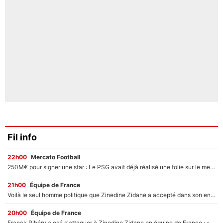
Fil info
22h00
Mercato Football
250M€ pour signer une star : Le PSG avait déjà réalisé une folie sur le mercato bien avant Neymar !
21h00
Équipe de France
Voilà le seul homme politique que Zinedine Zidane a accepté dans son entourage : «Je garde un très bon souvenir de lui»
20h00
Équipe de France
Franck Ribéry a osé s'attaquer à Zinedine Zidane en équipe de France : «Je n'aurais jamais fait ça»