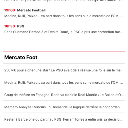
19h00
Mercato Football
Medina, Rulli, Paixao... ça part dans tous les sens sur le mercato de l'OM : Frank McCourt va enfin récupérer l'argent qu'il attend ?
18h30
PSG
Sans Ousmane Dembélé et Désiré Doué, le PSG a pris une correction face à Majorque : Luis Enrique attend avec impatience des renforts !
Mercato Foot
250M€ pour signer une star : Le PSG avait déjà réalisé une folie sur le mercato bien avant Neymar !
Medina, Rulli, Paixao... ça part dans tous les sens sur le mercato de l'OM : Frank McCourt va enfin récupérer l'argent qu'il attend ?
Coup de théâtre en Espagne, Rodri va trahir le Real Madrid : Le Ballon d'Or a choisi de signer au FC Barcelone !
Mercato Analyse : Vincius Jr-Diomandé, la logique derrière la concordance des temps
Rester à Barcelone ou partir au PSG, Ferran Torres a enfin pris sa décision : La course contre la montre est lancée !