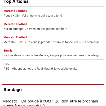
Top Articles
Mercato Football
Pogba - OM : Voilà l'homme qui a tout gâché !
Mercato Football
Kylian Mbappé, un transfert obligatoire cet été ?
Mercato Football
Mercato - OM - «Dès que je prends un club, je t’appellerai» : La promesse de Marcelino au moment de claquer la porte
Tennis
Victime de racisme contre Murray, Kyrgios pousse un énorme coup de gueule !
PSG
PSG : Mbappé achève le Real Madrid, le vestiaire exulte
Sondage
Mercato - Ça bouge à l’OM : Qui doit être le prochain
joueur à partir cet été ?