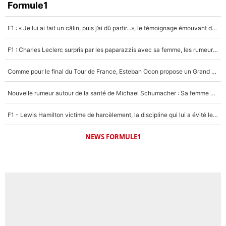
Faris Moumbagna
Formule1
5%
F1 : « Je lui ai fait un câlin, puis j’ai dû partir...», le témoignage émouvant de Max Verstappen sur sa fille
Un autre joueur
5%
F1 : Charles Leclerc surpris par les paparazzis avec sa femme, les rumeurs étaient vraies !
1529 personnes ont participé aux votes.
Comme pour le final du Tour de France, Esteban Ocon propose un Grand Prix de Formule 1 à Paris : «Autour de l’Arc de Triomphe, ce serait génial» !
Nouvelle rumeur autour de la santé de Michael Schumacher : Sa femme Corinna sort du silence
F1 - Lewis Hamilton victime de harcèlement, la discipline qui lui a évité le pire : «J'aurais probablement mal tourné»
NEWS FORMULE1