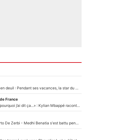
Antoine Dupont en deuil : Pendant ses vacances, la star du XV de France a perdu sa grand-mère
 de France
«Je ne sais pas pourquoi j’ai dit ça...» : Kylian Mbappé raconte sa première rencontre avec Zinédine Zidane (et c’est très drôle)
Départ de Roberto De Zerbi - Medhi Benatia s'est battu pendant six mois pour le retenir à l'OM, le PSG a été le naufrage de trop : «Je pars avec toi»