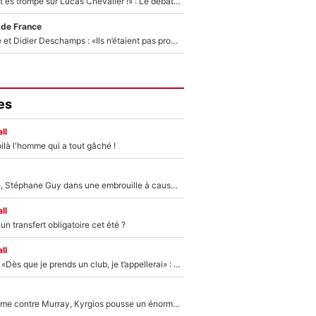
«Admets que tu t'es trompé sur Lucas Chevalier !» : Le débat sur le gardien du PSG vire au clash à l'After Foot
 de France
Zinédine Zidane et Didier Deschamps : «Ils n’étaient pas proches», les confidences d’un membre de l’équipe de France 1998 sur leur relation spéciale
es
ll
ilà l'homme qui a tout gâché !
«Détester à vie», Stéphane Guy dans une embrouille à cause du PSG !
ll
n transfert obligatoire cet été ?
ll
Mercato - OM - «Dès que je prends un club, je t’appellerai» : La promesse de Marcelino au moment de claquer la porte
Victime de racisme contre Murray, Kyrgios pousse un énorme coup de gueule !