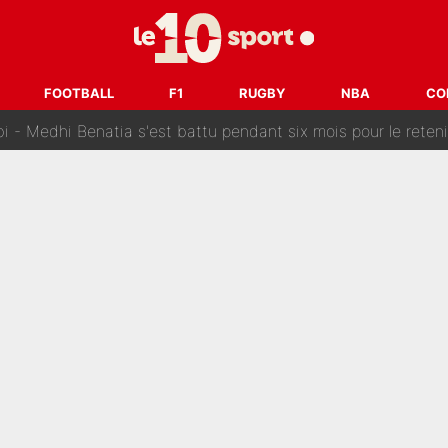
Pendant ses vacances, la star du XV de France a perdu sa g
 dit ça...» : Kylian Mbappé raconte sa première rencontre avec Zi
FOOTBALL
F1
RUGBY
NBA
CO
i Benatia s'est battu pendant six mois pour le retenir à l'OM, le PSG a été
sur Lucas Chevalier !» : Le débat sur le gardien du PSG vire 
s : «Ils n’étaient pas proches», les confidences d’un membre de l’équipe d