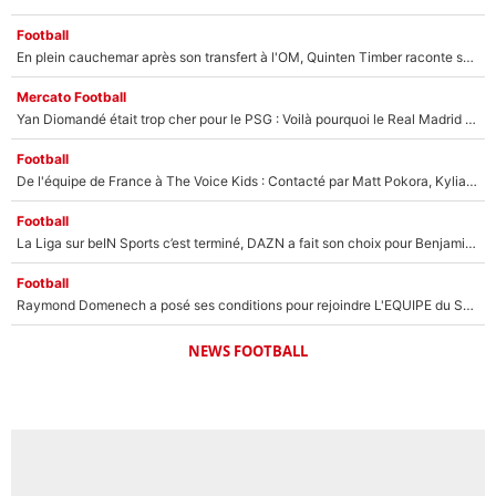
Football
En plein cauchemar après son transfert à l'OM, Quinten Timber raconte ses doutes après sa signature à Marseille
Mercato Football
Yan Diomandé était trop cher pour le PSG : Voilà pourquoi le Real Madrid a accepté de payer la somme record de 140M€ pour boucler son transfert !
Football
De l'équipe de France à The Voice Kids : Contacté par Matt Pokora, Kylian Mbappé a accepté de jouer un rôle inédit sur TF1 !
Football
La Liga sur beIN Sports c’est terminé, DAZN a fait son choix pour Benjamin Da Silva et Omar Da Fonseca !
Football
Raymond Domenech a posé ses conditions pour rejoindre L'EQUIPE du Soir : Il refuse de faire l'émission avec un autre chroniqueur !
NEWS FOOTBALL