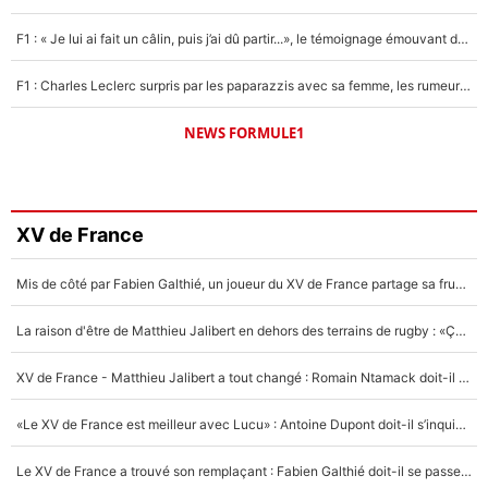
F1 : « Je lui ai fait un câlin, puis j’ai dû partir...», le témoignage émouvant de Max Verstappen sur sa fille
F1 : Charles Leclerc surpris par les paparazzis avec sa femme, les rumeurs étaient vraies !
NEWS FORMULE1
XV de France
Mis de côté par Fabien Galthié, un joueur du XV de France partage sa frustration : «ils ne me l’ont pas dit tout de suite»
La raison d'être de Matthieu Jalibert en dehors des terrains de rugby : «Ça m'atteint autant que si tu touches à un membre de ma famille»
XV de France - Matthieu Jalibert a tout changé : Romain Ntamack doit-il s’inquiéter pour sa place à un an de la Coupe du monde ?
«Le XV de France est meilleur avec Lucu» : Antoine Dupont doit-il s’inquiéter pour sa place ?
Le XV de France a trouvé son remplaçant : Fabien Galthié doit-il se passer d'Antoine Dupont ?