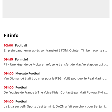
Fil info
10h00
Football
En plein cauchemar après son transfert à l'OM, Quinten Timber raconte ses doutes après sa signature à Marseille
09h15
Formule1
F1 - Une légende de McLaren refuse le transfert de Max Verstappen qui pourrait «faire des vagues» et plomber l'ambiance dans l'équipe
09h00
Mercato Football
Yan Diomandé était trop cher pour le PSG : Voilà pourquoi le Real Madrid a accepté de payer la somme record de 140M€ pour boucler son transfert !
08h00
Football
De l'équipe de France à The Voice Kids : Contacté par Matt Pokora, Kylian Mbappé a accepté de jouer un rôle inédit sur TF1 !
06h00
Football
La Liga sur beIN Sports c’est terminé, DAZN a fait son choix pour Benjamin Da Silva et Omar Da Fonseca !