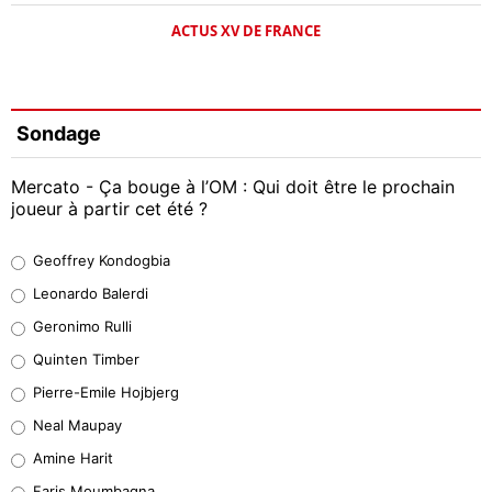
ACTUS XV DE FRANCE
Sondage
Mercato - Ça bouge à l’OM : Qui doit être le prochain
joueur à partir cet été ?
Geoffrey Kondogbia
Geoffrey Kondogbia
38%
Leonardo Balerdi
Leonardo Balerdi
Geronimo Rulli
32%
Quinten Timber
Geronimo Rulli
Pierre-Emile Hojbjerg
5%
Neal Maupay
Quinten Timber
Amine Harit
1%
Faris Moumbagna