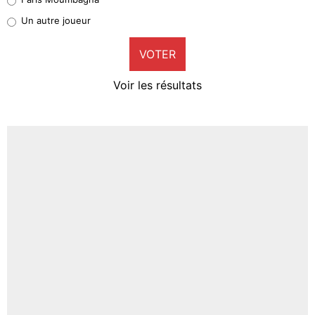
Pierre-Emile Hojbjerg
Un autre joueur
9%
VOTER
Neal Maupay
4%
Voir les résultats
Amine Harit
3%
Faris Moumbagna
4%
Un autre joueur
5%
1670 personnes ont participé aux votes.