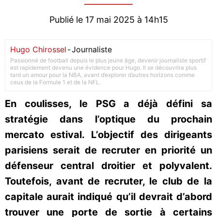
Publié le 17 mai 2025 à 14h15
Hugo Chirossel
-
Journaliste
Passionné de football depuis le plus jeune âge, devenir journaliste sportif
est rapidement devenu une évidence pour Hugo. Il se découvrira plus
tard un amour pour la NBA, avant d’explorer d’autres horizons comme
ceux de la Formule 1 et de la NFL.
En coulisses, le PSG a déjà défini sa
stratégie dans l’optique du prochain
mercato estival. L’objectif des dirigeants
parisiens serait de recruter en priorité un
défenseur central droitier et polyvalent.
Toutefois, avant de recruter, le club de la
capitale aurait indiqué qu’il devrait d’abord
trouver une porte de sortie à certains