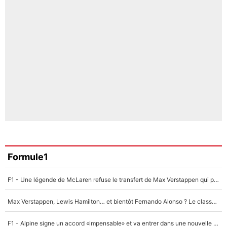
Formule1
F1 - Une légende de McLaren refuse le transfert de Max Verstappen qui pourrait «faire des vagues» et plomber l'ambiance dans l'équipe
Max Verstappen, Lewis Hamilton… et bientôt Fernando Alonso ? Le classement des pilotes les mieux payés en Formule 1 risque de changer !
F1 - Alpine signe un accord «impensable» et va entrer dans une nouvelle dimension : Grande nouvelle pour Pierre Gasly !