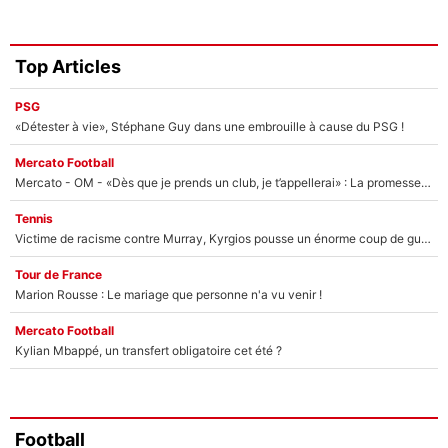
Top Articles
PSG
«Détester à vie», Stéphane Guy dans une embrouille à cause du PSG !
Mercato Football
Mercato - OM - «Dès que je prends un club, je t’appellerai» : La promesse de Marcelino au moment de claquer la porte
Tennis
Victime de racisme contre Murray, Kyrgios pousse un énorme coup de gueule !
Tour de France
Marion Rousse : Le mariage que personne n'a vu venir !
Mercato Football
Kylian Mbappé, un transfert obligatoire cet été ?
Football