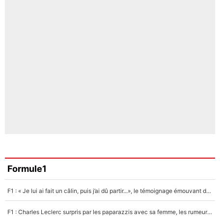
Formule1
F1 : « Je lui ai fait un câlin, puis j’ai dû partir...», le témoignage émouvant de Max Verstappen sur sa fille
F1 : Charles Leclerc surpris par les paparazzis avec sa femme, les rumeurs étaient vraies !