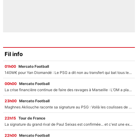
Fil info
01h00
Mercato Football
140M€ pour Yan Diomandé : Le PSG a dit non au transfert qui bat tous les records sur le mercato
00h00
Mercato Football
La crise financière continue de faire des ravages à Marseille : L’OM a placé 12 joueurs sur le marché des transferts… et ça pourrait lui rapporter près de 100M€ !
23h00
Mercato Football
Maghnes Akliouche raconte sa signature au PSG : Voilà les coulisses de son transfert de rêve à 50M€
22h15
Tour de France
La signature du grand rival de Paul Seixas est confirmée... et c'est une excellente nouvelle pour l'équipe Decathlon-CMA CGM !
22h00
Mercato Football