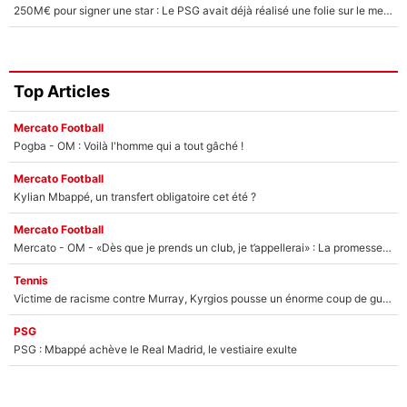
250M€ pour signer une star : Le PSG avait déjà réalisé une folie sur le mercato bien avant Neymar !
Top Articles
Mercato Football
Pogba - OM : Voilà l'homme qui a tout gâché !
Mercato Football
Kylian Mbappé, un transfert obligatoire cet été ?
Mercato Football
Mercato - OM - «Dès que je prends un club, je t’appellerai» : La promesse de Marcelino au moment de claquer la porte
Tennis
Victime de racisme contre Murray, Kyrgios pousse un énorme coup de gueule !
PSG
PSG : Mbappé achève le Real Madrid, le vestiaire exulte