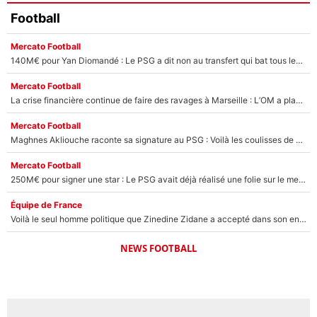
Football
Mercato Football
140M€ pour Yan Diomandé : Le PSG a dit non au transfert qui bat tous les records sur le mercato
Mercato Football
La crise financière continue de faire des ravages à Marseille : L’OM a placé 12 joueurs sur le marché des transferts… et ça pourrait lui rapporter près de 100M€ !
Mercato Football
Maghnes Akliouche raconte sa signature au PSG : Voilà les coulisses de son transfert de rêve à 50M€
Mercato Football
250M€ pour signer une star : Le PSG avait déjà réalisé une folie sur le mercato bien avant Neymar !
Équipe de France
Voilà le seul homme politique que Zinedine Zidane a accepté dans son entourage : «Je garde un très bon souvenir de lui»
NEWS FOOTBALL