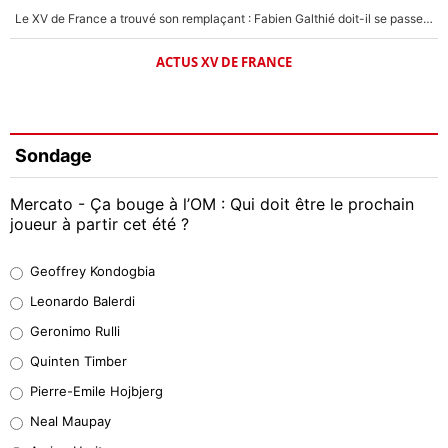
Le XV de France a trouvé son remplaçant : Fabien Galthié doit-il se passer d'Antoine Dupont ?
ACTUS XV DE FRANCE
Sondage
Mercato - Ça bouge à l’OM : Qui doit être le prochain
joueur à partir cet été ?
Geoffrey Kondogbia
Geoffrey Kondogbia
38%
Leonardo Balerdi
Leonardo Balerdi
Geronimo Rulli
32%
Quinten Timber
Geronimo Rulli
Pierre-Emile Hojbjerg
5%
Neal Maupay
Quinten Timber