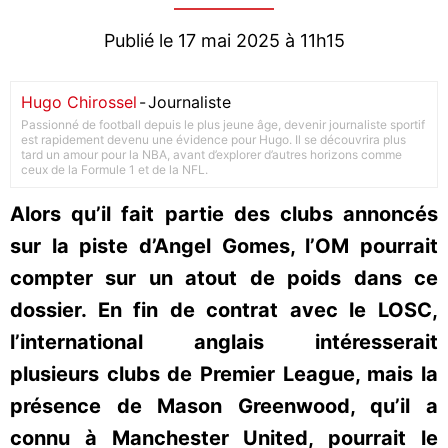
Publié le 17 mai 2025 à 11h15
Hugo Chirossel
-
Journaliste
Passionné de football depuis le plus jeune âge, devenir journaliste sportif
est rapidement devenu une évidence pour Hugo. Il se découvrira plus
tard un amour pour la NBA, avant d’explorer d’autres horizons comme
ceux de la Formule 1 et de la NFL.
Alors qu’il fait partie des clubs annoncés
sur la piste d’Angel Gomes, l’OM pourrait
compter sur un atout de poids dans ce
dossier. En fin de contrat avec le LOSC,
l’international anglais intéresserait
plusieurs clubs de Premier League, mais la
présence de Mason Greenwood, qu’il a
connu à Manchester United, pourrait le