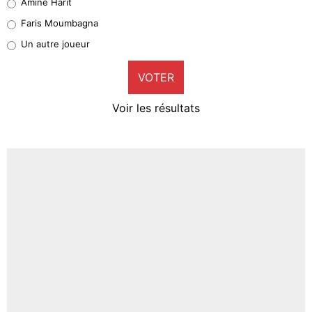
Amine Harit
1%
Faris Moumbagna
Pierre-Emile Hojbjerg
Un autre joueur
9%
VOTER
Neal Maupay
4%
Voir les résultats
Amine Harit
3%
Faris Moumbagna
5%
Un autre joueur
5%
1537 personnes ont participé aux votes.