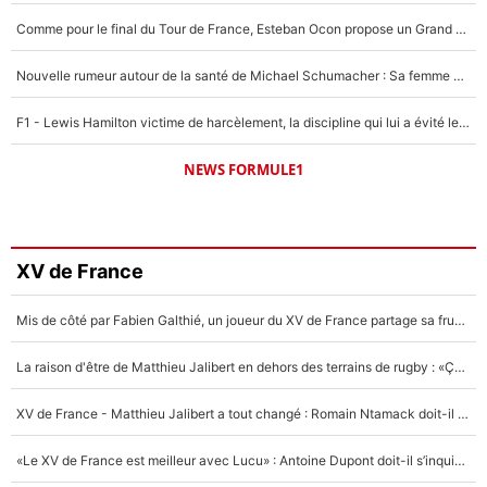
Comme pour le final du Tour de France, Esteban Ocon propose un Grand Prix de Formule 1 à Paris : «Autour de l’Arc de Triomphe, ce serait génial» !
Nouvelle rumeur autour de la santé de Michael Schumacher : Sa femme Corinna sort du silence
F1 - Lewis Hamilton victime de harcèlement, la discipline qui lui a évité le pire : «J'aurais probablement mal tourné»
NEWS FORMULE1
XV de France
Mis de côté par Fabien Galthié, un joueur du XV de France partage sa frustration : «ils ne me l’ont pas dit tout de suite»
La raison d'être de Matthieu Jalibert en dehors des terrains de rugby : «Ça m'atteint autant que si tu touches à un membre de ma famille»
XV de France - Matthieu Jalibert a tout changé : Romain Ntamack doit-il s’inquiéter pour sa place à un an de la Coupe du monde ?
«Le XV de France est meilleur avec Lucu» : Antoine Dupont doit-il s’inquiéter pour sa place ?