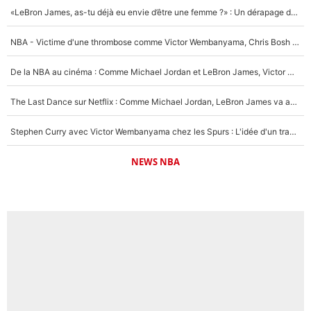
«LeBron James, as-tu déjà eu envie d’être une femme ?» : Un dérapage de Donald Trump sur la superstar de la NBA refait surface
NBA - Victime d'une thrombose comme Victor Wembanyama, Chris Bosh prévient le Français des risques sur sa santé : «J’ai failli mourir sur le coup et j’ai été ramené à la vie»
De la NBA au cinéma : Comme Michael Jordan et LeBron James, Victor Wembanyama rêve d'une carrière d'acteur !
The Last Dance sur Netflix : Comme Michael Jordan, LeBron James va avoir le droit à sa série !
Stephen Curry avec Victor Wembanyama chez les Spurs : L'idée d'un trade historique est lancée en NBA !
NEWS NBA