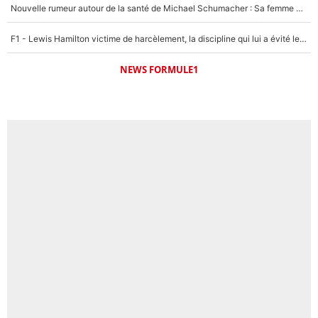
Nouvelle rumeur autour de la santé de Michael Schumacher : Sa femme Corinna sort du silence
F1 - Lewis Hamilton victime de harcèlement, la discipline qui lui a évité le pire : «J'aurais probablement mal tourné»
NEWS FORMULE1