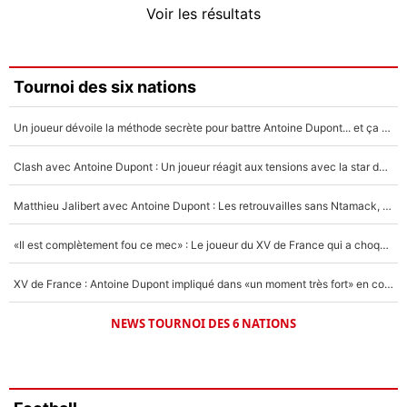
Voir les résultats
Amine Harit
3%
Faris Moumbagna
Tournoi des six nations
5%
Un joueur dévoile la méthode secrète pour battre Antoine Dupont... et ça marche !
Un autre joueur
5%
Clash avec Antoine Dupont : Un joueur réagit aux tensions avec la star du XV de France !
1532 personnes ont participé aux votes.
Matthieu Jalibert avec Antoine Dupont : Les retrouvailles sans Ntamack, «il y a eu des discussions»
«Il est complètement fou ce mec» : Le joueur du XV de France qui a choqué Matthieu Jalibert !
XV de France : Antoine Dupont impliqué dans «un moment très fort» en coulisses
NEWS TOURNOI DES 6 NATIONS