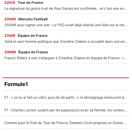
22h15
Tour de France
La signature du grand rival de Paul Seixas est confirmée... et c'est une excellente nouvelle pour l'équipe Decathlon-CMA CGM !
22h00
Mercato Football
250M€ pour signer une star : Le PSG avait déjà réalisé une folie sur le mercato bien avant Neymar !
21h00
Équipe de France
Voilà le seul homme politique que Zinedine Zidane a accepté dans son entourage : «Je garde un très bon souvenir de lui»
20h00
Équipe de France
Franck Ribéry a osé s'attaquer à Zinedine Zidane en équipe de France : «Je n'aurais jamais fait ça»
Formule1
F1 : « Je lui ai fait un câlin, puis j’ai dû partir...», le témoignage émouvant de Max Verstappen sur sa fille
F1 : Charles Leclerc surpris par les paparazzis avec sa femme, les rumeurs étaient vraies !
Comme pour le final du Tour de France, Esteban Ocon propose un Grand Prix de Formule 1 à Paris : «Autour de l’Arc de Triomphe, ce serait génial» !