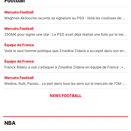
Football
Mercato Football
Maghnes Akliouche raconte sa signature au PSG : Voilà les coulisses de son transfert de rêve à 50M€
Mercato Football
250M€ pour signer une star : Le PSG avait déjà réalisé une folie sur le mercato bien avant Neymar !
Équipe de France
Voilà le seul homme politique que Zinedine Zidane a accepté dans son entourage : «Je garde un très bon souvenir de lui»
Équipe de France
Franck Ribéry a osé s'attaquer à Zinedine Zidane en équipe de France : «Je n'aurais jamais fait ça»
Mercato Football
Medina, Rulli, Paixao... ça part dans tous les sens sur le mercato de l'OM : Frank McCourt va enfin récupérer l'argent qu'il attend ?
NEWS FOOTBALL
NBA