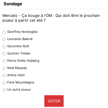
Sondage
Mercato - Ça bouge à l’OM : Qui doit être le prochain
joueur à partir cet été ?
Geoffrey Kondogbia
Geoffrey Kondogbia
38%
Leonardo Balerdi
Leonardo Balerdi
Geronimo Rulli
32%
Quinten Timber
Geronimo Rulli
Pierre-Emile Hojbjerg
5%
Neal Maupay
Quinten Timber
Amine Harit
1%
Faris Moumbagna
Pierre-Emile Hojbjerg
Un autre joueur
9%
VOTER
Neal Maupay
4%