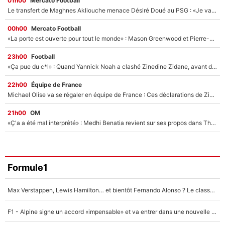
01h00
Mercato Football
Le transfert de Maghnes Akliouche menace Désiré Doué au PSG : «Je valide à 200%»
00h00
Mercato Football
«La porte est ouverte pour tout le monde» : Mason Greenwood et Pierre-Emerick Aubameyang ont quitté l'OM, Amine Gouiri balance sur la suite du mercato et sur la réaction du vestiaire !
23h00
Football
«Ça pue du c*l» : Quand Yannick Noah a clashé Zinedine Zidane, avant de se faire recadrer par le nouveau sélectionneur de l'équipe de France !
22h00
Équipe de France
Michael Olise va se régaler en équipe de France : Ces déclarations de Zinedine Zidane qui prouvent qu'il va tout miser sur la star du Bayern Munich !
21h00
OM
«Ç'a a été mal interprêté» : Medhi Benatia revient sur ses propos dans The Bridge et précise ses conditions pour rejoindre le PSG !
Formule1
Max Verstappen, Lewis Hamilton… et bientôt Fernando Alonso ? Le classement des pilotes les mieux payés en Formule 1 risque de changer !
F1 - Alpine signe un accord «impensable» et va entrer dans une nouvelle dimension : Grande nouvelle pour Pierre Gasly !