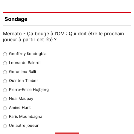
Sondage
Mercato - Ça bouge à l’OM : Qui doit être le prochain
joueur à partir cet été ?
Geoffrey Kondogbia
Geoffrey Kondogbia
38%
Leonardo Balerdi
Leonardo Balerdi
Geronimo Rulli
32%
Quinten Timber
Geronimo Rulli
Pierre-Emile Hojbjerg
5%
Neal Maupay
Quinten Timber
Amine Harit
1%
Faris Moumbagna
Pierre-Emile Hojbjerg
Un autre joueur
9%