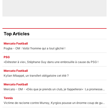
Top Articles
Mercato Football
Pogba - OM : Voilà l'homme qui a tout gâché !
PSG
«Détester à vie», Stéphane Guy dans une embrouille à cause du PSG !
Mercato Football
Kylian Mbappé, un transfert obligatoire cet été ?
Mercato Football
Mercato - OM - «Dès que je prends un club, je t’appellerai» : La promesse de Marcelino au moment de claquer la porte
Tennis
Victime de racisme contre Murray, Kyrgios pousse un énorme coup de gueule !