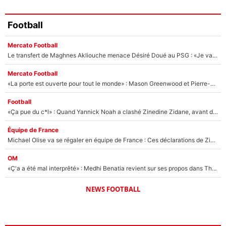
Football
Mercato Football
Le transfert de Maghnes Akliouche menace Désiré Doué au PSG : «Je valide à 200%»
Mercato Football
«La porte est ouverte pour tout le monde» : Mason Greenwood et Pierre-Emerick Aubameyang ont quitté l'OM, Amine Gouiri balance sur la suite du mercato et sur la réaction du vestiaire !
Football
«Ça pue du c*l» : Quand Yannick Noah a clashé Zinedine Zidane, avant de se faire recadrer par le nouveau sélectionneur de l'équipe de France !
Équipe de France
Michael Olise va se régaler en équipe de France : Ces déclarations de Zinedine Zidane qui prouvent qu'il va tout miser sur la star du Bayern Munich !
OM
«Ç'a a été mal interprêté» : Medhi Benatia revient sur ses propos dans The Bridge et précise ses conditions pour rejoindre le PSG !
NEWS FOOTBALL