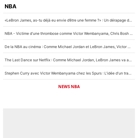
NBA
«LeBron James, as-tu déjà eu envie d’être une femme ?» : Un dérapage de Donald Trump sur la superstar de la NBA refait surface
NBA - Victime d'une thrombose comme Victor Wembanyama, Chris Bosh prévient le Français des risques sur sa santé : «J’ai failli mourir sur le coup et j’ai été ramené à la vie»
De la NBA au cinéma : Comme Michael Jordan et LeBron James, Victor Wembanyama rêve d'une carrière d'acteur !
The Last Dance sur Netflix : Comme Michael Jordan, LeBron James va avoir le droit à sa série !
Stephen Curry avec Victor Wembanyama chez les Spurs : L'idée d'un trade historique est lancée en NBA !
NEWS NBA