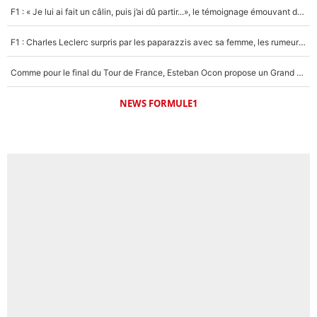
F1 : « Je lui ai fait un câlin, puis j’ai dû partir...», le témoignage émouvant de Max Verstappen sur sa fille
F1 : Charles Leclerc surpris par les paparazzis avec sa femme, les rumeurs étaient vraies !
Comme pour le final du Tour de France, Esteban Ocon propose un Grand Prix de Formule 1 à Paris : «Autour de l’Arc de Triomphe, ce serait génial» !
NEWS FORMULE1