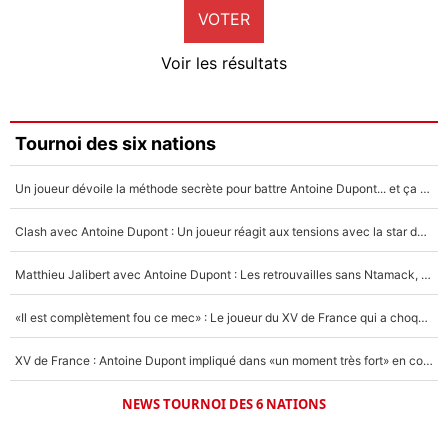
VOTER
Neal Maupay
4%
Voir les résultats
Amine Harit
3%
Faris Moumbagna
Tournoi des six nations
4%
Un joueur dévoile la méthode secrète pour battre Antoine Dupont... et ça marche !
Un autre joueur
5%
Clash avec Antoine Dupont : Un joueur réagit aux tensions avec la star du XV de France !
1664 personnes ont participé aux votes.
Matthieu Jalibert avec Antoine Dupont : Les retrouvailles sans Ntamack, «il y a eu des discussions»
«Il est complètement fou ce mec» : Le joueur du XV de France qui a choqué Matthieu Jalibert !
XV de France : Antoine Dupont impliqué dans «un moment très fort» en coulisses
NEWS TOURNOI DES 6 NATIONS