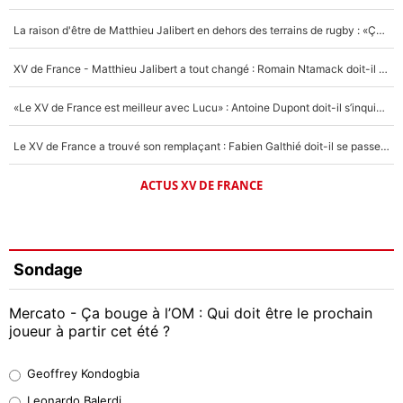
La raison d'être de Matthieu Jalibert en dehors des terrains de rugby : «Ça m'atteint autant que si tu touches à un membre de ma famille»
XV de France - Matthieu Jalibert a tout changé : Romain Ntamack doit-il s’inquiéter pour sa place à un an de la Coupe du monde ?
«Le XV de France est meilleur avec Lucu» : Antoine Dupont doit-il s’inquiéter pour sa place ?
Le XV de France a trouvé son remplaçant : Fabien Galthié doit-il se passer d'Antoine Dupont ?
ACTUS XV DE FRANCE
Sondage
Mercato - Ça bouge à l’OM : Qui doit être le prochain
joueur à partir cet été ?
Geoffrey Kondogbia
Geoffrey Kondogbia
38%
Leonardo Balerdi