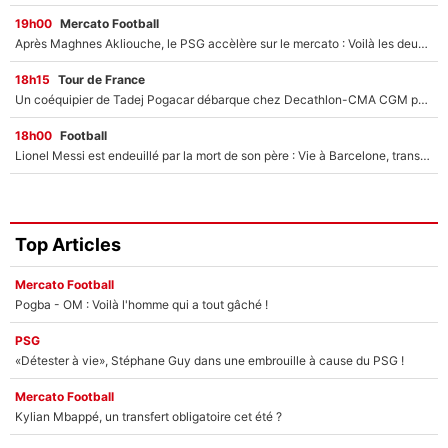
19h00
Mercato Football
Après Maghnes Akliouche, le PSG accèlère sur le mercato : Voilà les deux nouvelles recrues qui vont signer la semaine prochaine ?
18h15
Tour de France
Un coéquipier de Tadej Pogacar débarque chez Decathlon-CMA CGM pour épauler Paul Seixas : «Mes meilleures années sont à venir»
18h00
Football
Lionel Messi est endeuillé par la mort de son père : Vie à Barcelone, transfert au PSG... voilà comment Jorge Messi a joué un rôle essentiel dans sa carrière !
Top Articles
Mercato Football
Pogba - OM : Voilà l'homme qui a tout gâché !
PSG
«Détester à vie», Stéphane Guy dans une embrouille à cause du PSG !
Mercato Football
Kylian Mbappé, un transfert obligatoire cet été ?