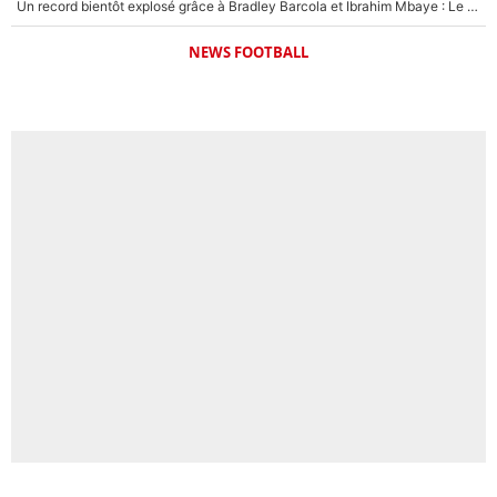
Un record bientôt explosé grâce à Bradley Barcola et Ibrahim Mbaye : Le PSG sur le point de réaliser un mercato historique ?
NEWS FOOTBALL