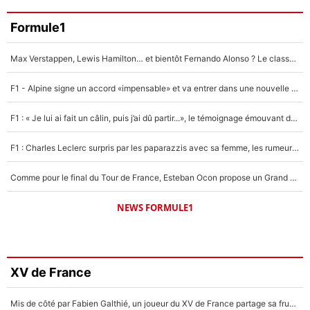
Formule1
Max Verstappen, Lewis Hamilton… et bientôt Fernando Alonso ? Le classement des pilotes les mieux payés en Formule 1 risque de changer !
F1 - Alpine signe un accord «impensable» et va entrer dans une nouvelle dimension : Grande nouvelle pour Pierre Gasly !
F1 : « Je lui ai fait un câlin, puis j’ai dû partir...», le témoignage émouvant de Max Verstappen sur sa fille
F1 : Charles Leclerc surpris par les paparazzis avec sa femme, les rumeurs étaient vraies !
Comme pour le final du Tour de France, Esteban Ocon propose un Grand Prix de Formule 1 à Paris : «Autour de l’Arc de Triomphe, ce serait génial» !
NEWS FORMULE1
XV de France
Mis de côté par Fabien Galthié, un joueur du XV de France partage sa frustration : «ils ne me l’ont pas dit tout de suite»