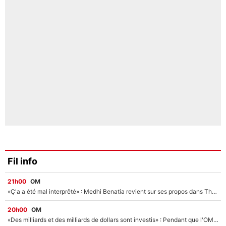
Fil info
21h00
OM
«Ç'a a été mal interprêté» : Medhi Benatia revient sur ses propos dans The Bridge et précise ses conditions pour rejoindre le PSG !
20h00
OM
«Des milliards et des milliards de dollars sont investis» : Pendant que l'OM est en pleine crise financière, Frank McCourt lance un nouveau projet à 260M€ !