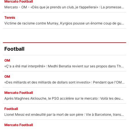
Mercato Football
Mercato - OM - «Dès que je prends un club, je t’appellerai» : La promesse de Marcelino au moment de claquer la porte
Tennis
Victime de racisme contre Murray, Kyrgios pousse un énorme coup de gueule !
Football
OM
«Ç'a a été mal interprêté» : Medhi Benatia revient sur ses propos dans The Bridge et précise ses conditions pour rejoindre le PSG !
OM
«Des milliards et des milliards de dollars sont investis» : Pendant que l'OM est en pleine crise financière, Frank McCourt lance un nouveau projet à 260M€ !
Mercato Football
Après Maghnes Akliouche, le PSG accèlère sur le mercato : Voilà les deux nouvelles recrues qui vont signer la semaine prochaine ?
Football
Lionel Messi est endeuillé par la mort de son père : Vie à Barcelone, transfert au PSG... voilà comment Jorge Messi a joué un rôle essentiel dans sa carrière !
Mercato Football