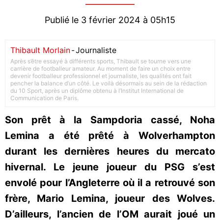
Publié le 3 février 2024 à 05h15
Thibault Morlain
-
Journaliste
Après s’être essayé à différents sports, Thibault se tourne vers une
carrière de footballeur amateur. Au moment de faire un choix entre
devenir footballeur professionnel et journaliste, les qualités ont fait
pencher la balance d’un côté. Le voilà désormais au sein de la rédaction
du 10 Sport, après un diplôme obtenu à l’Institut International de
Communication de Paris.
Son prêt à la Sampdoria cassé, Noha
Lemina a été prêté à Wolverhampton
durant les dernières heures du mercato
hivernal. Le jeune joueur du PSG s’est
envolé pour l’Angleterre où il a retrouvé son
frère, Mario Lemina, joueur des Wolves.
D’ailleurs, l’ancien de l’OM aurait joué un