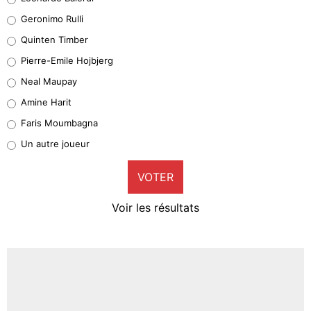
Leonardo Balerdi
Geronimo Rulli
32%
Quinten Timber
Geronimo Rulli
Pierre-Emile Hojbjerg
5%
Neal Maupay
Quinten Timber
Amine Harit
1%
Faris Moumbagna
Pierre-Emile Hojbjerg
Un autre joueur
9%
VOTER
Neal Maupay
4%
Voir les résultats
Amine Harit
3%
Faris Moumbagna
4%
Un autre joueur