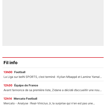
Fil info
13h00
Football
La Liga sur beIN SPORTS, c’est terminé : Kylian Mbappé et Lamine Yamal changent de chaîne, «le moment était venu d'ouvrir un nouveau chapitre»
12h30
Équipe de France
Avant l’annonce de sa première liste, Zidane a décidé d’accueillir une nouvelle tête en équipe de France
12h14
Mercato Football
Mercato - Analyse : Real-Vinicius Jr, la surprise qui n'en est pas une...