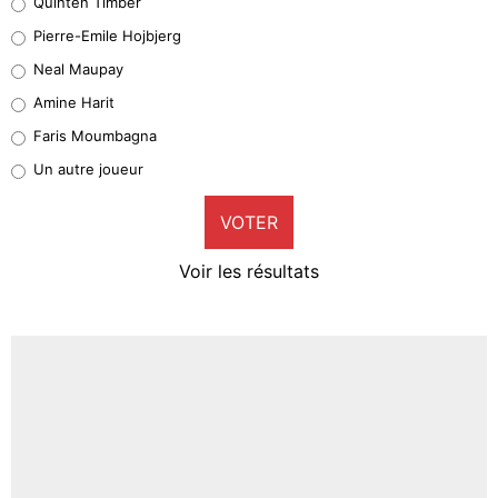
Quinten Timber
Geronimo Rulli
Pierre-Emile Hojbjerg
4%
Neal Maupay
Quinten Timber
Amine Harit
1%
Faris Moumbagna
Pierre-Emile Hojbjerg
Un autre joueur
9%
VOTER
Neal Maupay
4%
Voir les résultats
Amine Harit
3%
Faris Moumbagna
5%
Un autre joueur
5%
1486 personnes ont participé aux votes.