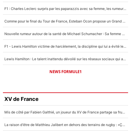
F1 : Charles Leclerc surpris par les paparazzis avec sa femme, les rumeurs étaient vraies !
Comme pour le final du Tour de France, Esteban Ocon propose un Grand Prix de Formule 1 à Paris : «Autour de l’Arc de Triomphe, ce serait génial» !
Nouvelle rumeur autour de la santé de Michael Schumacher : Sa femme Corinna sort du silence
F1 - Lewis Hamilton victime de harcèlement, la discipline qui lui a évité le pire : «J'aurais probablement mal tourné»
Lewis Hamilton : Le talent inattendu dévoilé sur les réseaux sociaux qui a impressionné Kim Kardashian pendant leurs vacances en amoureux !
NEWS FORMULE1
XV de France
Mis de côté par Fabien Galthié, un joueur du XV de France partage sa frustration : «ils ne me l’ont pas dit tout de suite»
La raison d'être de Matthieu Jalibert en dehors des terrains de rugby : «Ça m'atteint autant que si tu touches à un membre de ma famille»