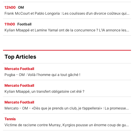
12h00
OM
Frank McCourt et Pablo Longoria : Les coulisses d’un divorce coûteux qui ruine l’OM à petit feu…
11h00
Football
Kylian Mbappé et Lamine Yamal ont de la concurrence ? L’IA annonce les 5 joueurs qui vont dominer le football dans les années à venir !
Top Articles
Mercato Football
Pogba - OM : Voilà l'homme qui a tout gâché !
Mercato Football
Kylian Mbappé, un transfert obligatoire cet été ?
Mercato Football
Mercato - OM - «Dès que je prends un club, je t’appellerai» : La promesse de Marcelino au moment de claquer la porte
Tennis
Victime de racisme contre Murray, Kyrgios pousse un énorme coup de gueule !