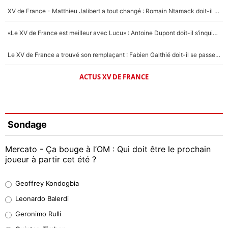
XV de France - Matthieu Jalibert a tout changé : Romain Ntamack doit-il s’inquiéter pour sa place à un an de la Coupe du monde ?
«Le XV de France est meilleur avec Lucu» : Antoine Dupont doit-il s’inquiéter pour sa place ?
Le XV de France a trouvé son remplaçant : Fabien Galthié doit-il se passer d'Antoine Dupont ?
ACTUS XV DE FRANCE
Sondage
Mercato - Ça bouge à l’OM : Qui doit être le prochain
joueur à partir cet été ?
Geoffrey Kondogbia
Geoffrey Kondogbia
38%
Leonardo Balerdi
Leonardo Balerdi
Geronimo Rulli
32%