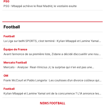
PSG
PSG : Mbappé achève le Real Madrid, le vestiaire exulte
Football
Football
La Liga sur beIN SPORTS, c’est terminé : Kylian Mbappé et Lamine Yamal changent de chaîne, «le moment était venu d'ouvrir un nouveau chapitre»
Équipe de France
Avant l’annonce de sa première liste, Zidane a décidé d’accueillir une nouvelle tête en équipe de France
Mercato Football
Mercato - Analyse : Real-Vinicius Jr, la surprise qui n'en est pas une...
OM
Frank McCourt et Pablo Longoria : Les coulisses d’un divorce coûteux qui ruine l’OM à petit feu…
Football
Kylian Mbappé et Lamine Yamal ont de la concurrence ? L’IA annonce les 5 joueurs qui vont dominer le football dans les années à venir !
NEWS FOOTBALL