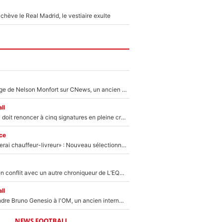
hève le Real Madrid, le vestiaire exulte
Après le dérapage de Nelson Monfort sur CNews, un ancien journaliste de France Télévisions relance la polémique sur les incendies en Gironde
ll
Grégory Lorenzi doit renoncer à cinq signatures en pleine crise financière : L’IA propose sept noms à l’OM pour un mercato réussi... à seulement 5M€ !
ce
«Plus grand, je ferai chauffeur-livreur» : Nouveau sélectionneur des Bleus, Zinédine Zidane s’était imaginé un avenir très différent lorsqu'il était enfant
Johan Micoud en conflit avec un autre chroniqueur de L’EQUIPE du Soir : «Pendant un moment, je ne les ai pas remis ensemble dans l'émission»
ll
Proche de rejoindre Bruno Genesio à l'OM, un ancien international français va finalement débarquer... sur RMC !
NEWS FOOTBALL