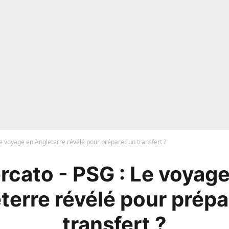
e voyage en Angleterre révélé pour préparer un transfert ?
rcato - PSG : Le voyage
terre révélé pour prépa
transfert ?