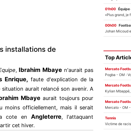
01h00
Équipe
00h00
Footbal
s installations de
Top Articl
Ibrahim
Mbaye
Mercato Footba
Equipe
,
n'aurait pas
Pogba - OM : Vo
s
Enrique,
faute d'explication de la
Mercato Footba
e situation aurait relancé son avenir. A
Kylian Mbappé, u
brahim
Mbaye
aurait toujours pour
Mercato Footba
u moins officiellement, mais il serait
Angleterre
 la cote en
, l'attaquant
Tennis
artir cet hiver.