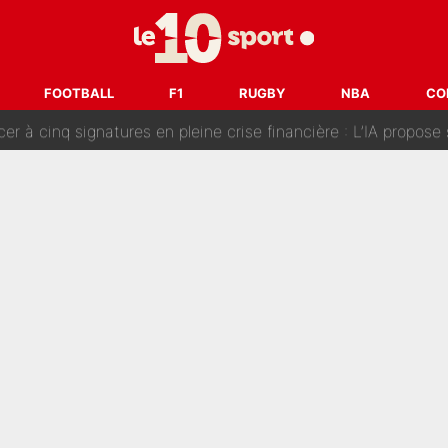
fort sur CNews, un ancien journaliste de France Télévisions relance la 
dej Pogacar : Le transfert qui effraie le peloton, «c’est la 
FOOTBALL
F1
RUGBY
NBA
CO
nq signatures en pleine crise financière : L’IA propose sept noms à l’OM po
reur» : Nouveau sélectionneur des Bleus, Zinédine Zidane s’était imaginé un av
 autre chroniqueur de L’EQUIPE du Soir : «Pendant un moment, je ne les 