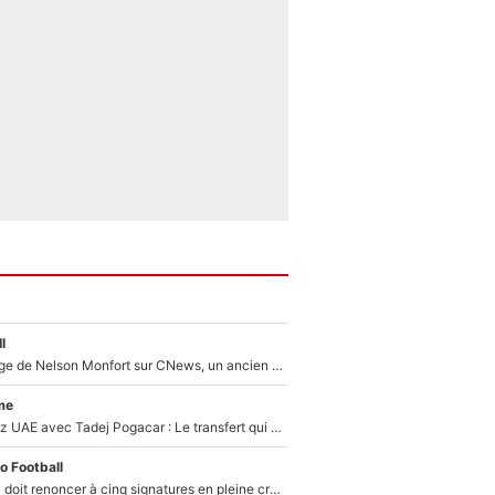
l
Après le dérapage de Nelson Monfort sur CNews, un ancien journaliste de France Télévisions relance la polémique sur les incendies en Gironde
me
Paul Seixas chez UAE avec Tadej Pogacar : Le transfert qui effraie le peloton, «c’est la pire des choses qui puisse arriver»
o Football
Grégory Lorenzi doit renoncer à cinq signatures en pleine crise financière : L’IA propose sept noms à l’OM pour un mercato réussi... à seulement 5M€ !