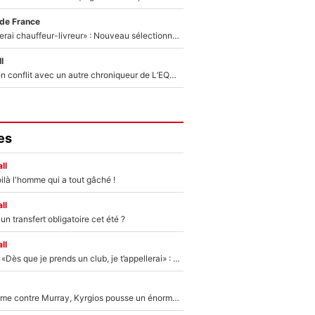
 de France
«Plus grand, je ferai chauffeur-livreur» : Nouveau sélectionneur des Bleus, Zinédine Zidane s’était imaginé un avenir très différent lorsqu'il était enfant
l
Johan Micoud en conflit avec un autre chroniqueur de L’EQUIPE du Soir : «Pendant un moment, je ne les ai pas remis ensemble dans l'émission»
es
ll
ilà l'homme qui a tout gâché !
ll
n transfert obligatoire cet été ?
ll
Mercato - OM - «Dès que je prends un club, je t’appellerai» : La promesse de Marcelino au moment de claquer la porte
Victime de racisme contre Murray, Kyrgios pousse un énorme coup de gueule !