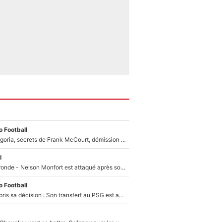
 Football
Trahison de Longoria, secrets de Frank McCourt, démission de Roberto De Zerbi : Medhi Benatia se lâche sur son départ de l'OM et fait d'importantes révélations
l
Incendies en Gironde - Nelson Monfort est attaqué après son dérapage sur CNews : «Et lui, il prend combien pour parler dans un studio climatisé?»
 Football
Ferran Torres a pris sa décision : Son transfert au PSG est annoncé en Espagne !