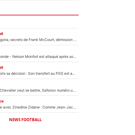
ll
Trahison de Longoria, secrets de Frank McCourt, démission de Roberto De Zerbi : Medhi Benatia se lâche sur son départ de l'OM et fait d'importantes révélations
Incendies en Gironde - Nelson Monfort est attaqué après son dérapage sur CNews : «Et lui, il prend combien pour parler dans un studio climatisé?»
ll
Ferran Torres a pris sa décision : Son transfert au PSG est annoncé en Espagne !
Suzuki recruté, Chevalier veut se battre, Safonov numéro un… Le PSG se lance encore dans un gros chantier pour le poste de gardien de but
ce
Un documentaire avec Zinedine Zidane : Comme Jean-Jacques Goldman et Mylène Farmer, le nouveau sélectionneur de l'équipe de France a recalé une journaliste très connue
NEWS FOOTBALL