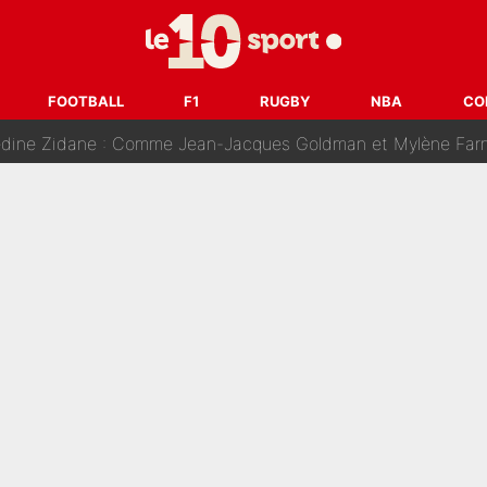
nk McCourt, démission de Roberto De Zerbi : Medhi Benatia se lâche sur son dépar
fort est attaqué après son dérapage sur CNews : «Et lui, il prend combie
ision : Son transfert au PSG est annoncé en Espagne !
FOOTBALL
F1
RUGBY
NBA
CO
se battre, Safonov numéro un… Le PSG se lance encore dans un gros ch
 Comme Jean-Jacques Goldman et Mylène Farmer, le nouveau sélectionneur de l'équipe 