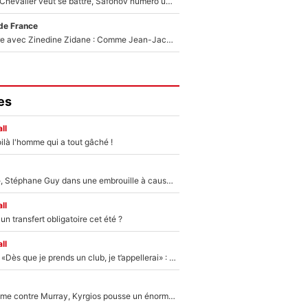
Suzuki recruté, Chevalier veut se battre, Safonov numéro un… Le PSG se lance encore dans un gros chantier pour le poste de gardien de but
de France
Un documentaire avec Zinedine Zidane : Comme Jean-Jacques Goldman et Mylène Farmer, le nouveau sélectionneur de l'équipe de France a recalé une journaliste très connue
es
ll
ilà l'homme qui a tout gâché !
«Détester à vie», Stéphane Guy dans une embrouille à cause du PSG !
ll
n transfert obligatoire cet été ?
ll
Mercato - OM - «Dès que je prends un club, je t’appellerai» : La promesse de Marcelino au moment de claquer la porte
Victime de racisme contre Murray, Kyrgios pousse un énorme coup de gueule !