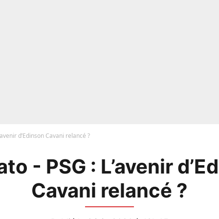
’avenir d’Edinson Cavani relancé ?
to - PSG : L’avenir d’E
Cavani relancé ?