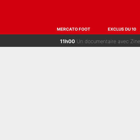
15h00
Trahison de Longoria, secrets de Fra
14h00
Incendies en Gironde - Nelson Mon
13h00
Ferran Torres a pris sa déc
MERCATO FOOT
EXCLUS DU 10
12h00
Suzuki recruté, Chevalier veut 
11h00
Un documentaire avec Zinedine Zidane :