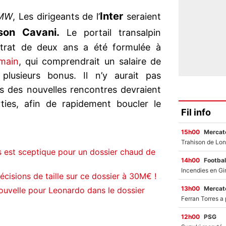
Inter
MW
, Les dirigeants de l’
seraient
son Cavani.
Le portail transalpin
ntrat de deux ans a été formulée à
rmain
, qui comprendrait un salaire de
 plusieurs bonus. Il n’y aurait pas
s des nouvelles rencontres devraient
rties, afin de rapidement boucler le
Fil info
15h00
Mercato
s est sceptique pour un dossier chaud de
14h00
Footbal
cisions de taille sur ce dossier à 30M€ !
13h00
Mercato
ouvelle pour Leonardo dans le dossier
12h00
PSG