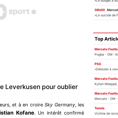
09h00
Mercat
Top Articl
Mercato Footba
Pogba - OM : Vo
PSG
Mercato Footba
Kylian Mbappé, u
de Leverkusen pour oublier
Mercato Footba
leurs, et à en croire
Sky Germany
, les
Tennis
istian Kofane
. Un intérêt confirmé