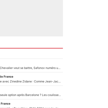
Suzuki recruté, Chevalier veut se battre, Safonov numéro un… Le PSG se lance encore dans un gros chantier pour le poste de gardien de but
de France
Un documentaire avec Zinedine Zidane : Comme Jean-Jacques Goldman et Mylène Farmer, le nouveau sélectionneur de l'équipe de France a recalé une journaliste très connue
Le PSG comme seule option après Barcelone ? Les coulisses de la signature historique de Lionel Messi sont révélées au grand jour !
 France