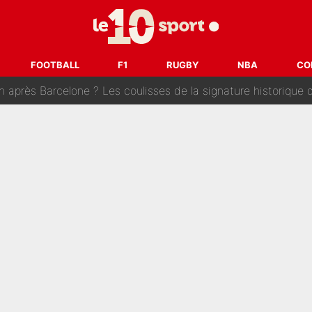
se battre, Safonov numéro un… Le PSG se lance encore dans un gros ch
 Comme Jean-Jacques Goldman et Mylène Farmer, le nouveau sélectionneur de l'équipe 
FOOTBALL
F1
RUGBY
NBA
CO
ès Barcelone ? Les coulisses de la signature historique de Lionel 
on-CMA CGM recrute plusieurs coureurs pour offrir à Paul Seixas une équ
n partance pour le PSG, le héros de la finale de la Coupe du monde s'atti