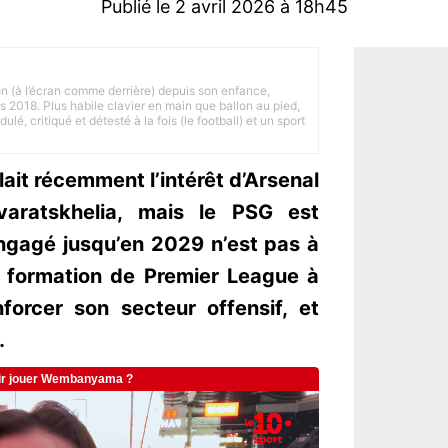
Publié le 2 avril 2026 à 18h45
on (à l’écran comme derrière) depuis son enfance,
is 2018. Plus habile clavier en main que ballon au pied,
lé, critiqué et détesté à la fois (le football) et un sport
ait récemment l’intérêt d’Arsenal
varatskhelia, mais le PSG est
engagé jusqu’en 2029 n’est pas à
a formation de Premier League à
nforcer son secteur offensif, et
…