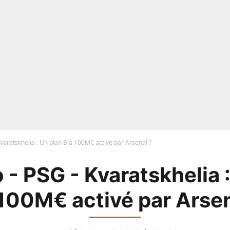
varatskhelia : Un plan B à 100M€ activé par Arsenal ?
- PSG - Kvaratskhelia 
 100M€ activé par Arsen