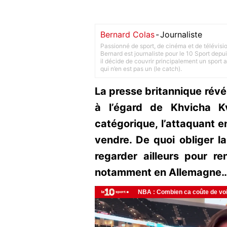
Bernard Colas
-
Journaliste
Passionné de sport, de cinéma et de télévisi
Bernard est journaliste pour le 10 Sport depu
il décide de couvrir principalement un sport adu
qui n’en est pas un (le catch).
La presse britannique révél
à l’égard de Khvicha K
catégorique, l’attaquant 
vendre. De quoi obliger l
regarder ailleurs pour re
notamment en Allemagne