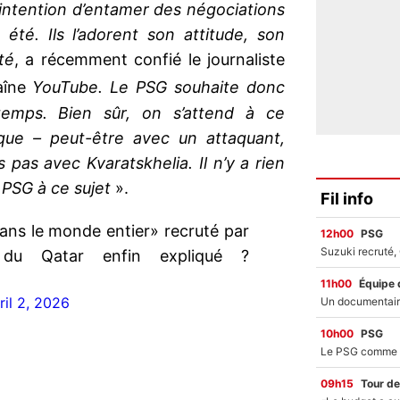
e intention d’entamer des négociations
été. Ils l’adorent son attitude, son
té
, a récemment confié le journaliste
aîne
YouTube. Le PSG souhaite donc
temps. Bien sûr, on s’attend à ce
aque – peut-être avec un attaquant,
 pas avec Kvaratskhelia. Il n’y a rien
 PSG à ce sujet
».
Fil info
ans le monde entier» recruté par
12h00
PSG
u Qatar enfin expliqué ?
11h00
Équipe 
ril 2, 2026
10h00
PSG
09h15
Tour de