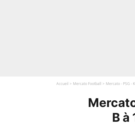
Accueil
Mercato Football
Mercato - PSG - K
Mercato 
B à