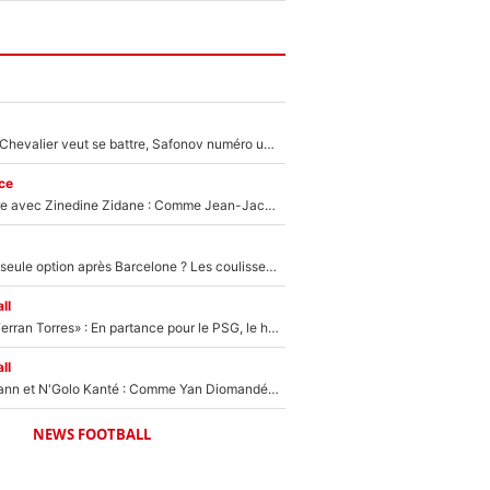
Suzuki recruté, Chevalier veut se battre, Safonov numéro un… Le PSG se lance encore dans un gros chantier pour le poste de gardien de but
ce
Un documentaire avec Zinedine Zidane : Comme Jean-Jacques Goldman et Mylène Farmer, le nouveau sélectionneur de l'équipe de France a recalé une journaliste très connue
Le PSG comme seule option après Barcelone ? Les coulisses de la signature historique de Lionel Messi sont révélées au grand jour !
ll
«Le suicide de Ferran Torres» : En partance pour le PSG, le héros de la finale de la Coupe du monde s'attire les foudres de la presse espagnole !
ll
Antoine Griezmann et N'Golo Kanté : Comme Yan Diomandé, les deux champions du monde ont refusé de signer au PSG !
NEWS FOOTBALL