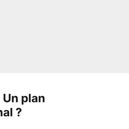
: Un plan
al ?