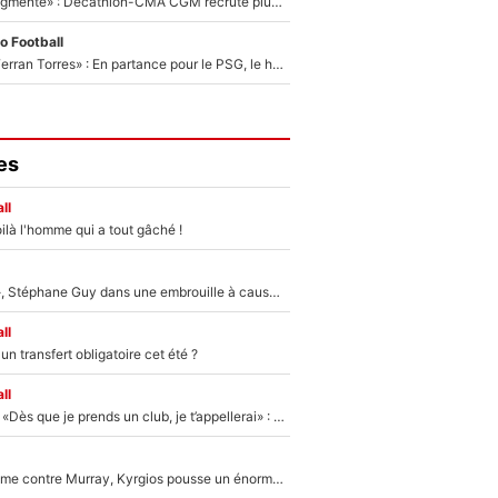
«Le budget a augmenté» : Decathlon-CMA CGM recrute plusieurs coureurs pour offrir à Paul Seixas une équipe pour gagner le Tour de France 2027
o Football
«Le suicide de Ferran Torres» : En partance pour le PSG, le héros de la finale de la Coupe du monde s'attire les foudres de la presse espagnole !
es
ll
ilà l'homme qui a tout gâché !
«Détester à vie», Stéphane Guy dans une embrouille à cause du PSG !
ll
n transfert obligatoire cet été ?
ll
Mercato - OM - «Dès que je prends un club, je t’appellerai» : La promesse de Marcelino au moment de claquer la porte
Victime de racisme contre Murray, Kyrgios pousse un énorme coup de gueule !