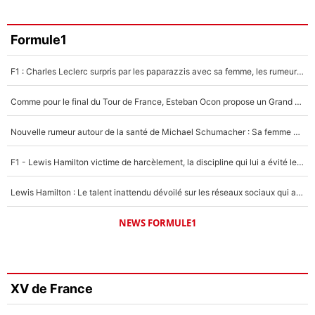
Formule1
F1 : Charles Leclerc surpris par les paparazzis avec sa femme, les rumeurs étaient vraies !
Comme pour le final du Tour de France, Esteban Ocon propose un Grand Prix de Formule 1 à Paris : «Autour de l’Arc de Triomphe, ce serait génial» !
Nouvelle rumeur autour de la santé de Michael Schumacher : Sa femme Corinna sort du silence
F1 - Lewis Hamilton victime de harcèlement, la discipline qui lui a évité le pire : «J'aurais probablement mal tourné»
Lewis Hamilton : Le talent inattendu dévoilé sur les réseaux sociaux qui a impressionné Kim Kardashian pendant leurs vacances en amoureux !
NEWS FORMULE1
XV de France