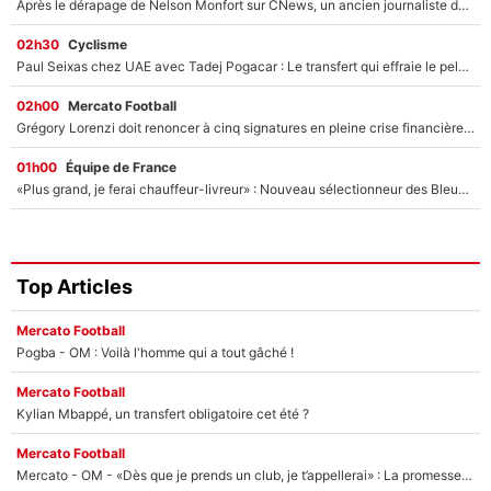
Après le dérapage de Nelson Monfort sur CNews, un ancien journaliste de France Télévisions relance la polémique sur les incendies en Gironde
02h30
Cyclisme
Paul Seixas chez UAE avec Tadej Pogacar : Le transfert qui effraie le peloton, «c’est la pire des choses qui puisse arriver»
02h00
Mercato Football
Grégory Lorenzi doit renoncer à cinq signatures en pleine crise financière : L’IA propose sept noms à l’OM pour un mercato réussi... à seulement 5M€ !
01h00
Équipe de France
«Plus grand, je ferai chauffeur-livreur» : Nouveau sélectionneur des Bleus, Zinédine Zidane s’était imaginé un avenir très différent lorsqu'il était enfant
Top Articles
Mercato Football
Pogba - OM : Voilà l'homme qui a tout gâché !
Mercato Football
Kylian Mbappé, un transfert obligatoire cet été ?
Mercato Football
Mercato - OM - «Dès que je prends un club, je t’appellerai» : La promesse de Marcelino au moment de claquer la porte