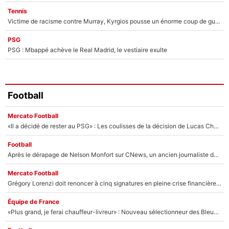
Tennis
Victime de racisme contre Murray, Kyrgios pousse un énorme coup de gueule !
PSG
PSG : Mbappé achève le Real Madrid, le vestiaire exulte
Football
Mercato Football
«Il a décidé de rester au PSG» : Les coulisses de la décision de Lucas Chevalier pour son transfert
Football
Après le dérapage de Nelson Monfort sur CNews, un ancien journaliste de France Télévisions relance la polémique sur les incendies en Gironde
Mercato Football
Grégory Lorenzi doit renoncer à cinq signatures en pleine crise financière : L’IA propose sept noms à l’OM pour un mercato réussi... à seulement 5M€ !
Équipe de France
«Plus grand, je ferai chauffeur-livreur» : Nouveau sélectionneur des Bleus, Zinédine Zidane s’était imaginé un avenir très différent lorsqu'il était enfant