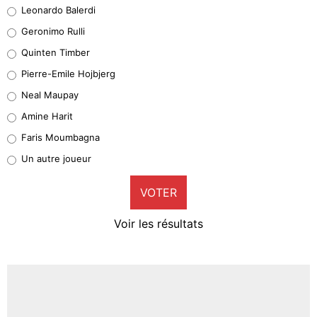
Leonardo Balerdi
Leonardo Balerdi
Geronimo Rulli
32%
Quinten Timber
Geronimo Rulli
Pierre-Emile Hojbjerg
4%
Neal Maupay
Quinten Timber
Amine Harit
1%
Faris Moumbagna
Pierre-Emile Hojbjerg
Un autre joueur
9%
VOTER
Neal Maupay
4%
Voir les résultats
Amine Harit
3%
Faris Moumbagna
4%