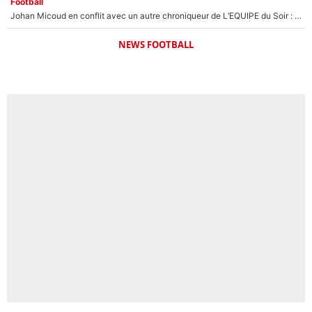
Football
Johan Micoud en conflit avec un autre chroniqueur de L’EQUIPE du Soir : «Pendant un moment, je ne les ai pas remis ensemble dans l'émission»
NEWS FOOTBALL