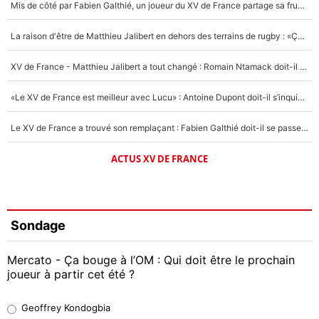
Mis de côté par Fabien Galthié, un joueur du XV de France partage sa frustration : «ils ne me l’ont pas dit tout de suite»
La raison d'être de Matthieu Jalibert en dehors des terrains de rugby : «Ça m'atteint autant que si tu touches à un membre de ma famille»
XV de France - Matthieu Jalibert a tout changé : Romain Ntamack doit-il s’inquiéter pour sa place à un an de la Coupe du monde ?
«Le XV de France est meilleur avec Lucu» : Antoine Dupont doit-il s’inquiéter pour sa place ?
Le XV de France a trouvé son remplaçant : Fabien Galthié doit-il se passer d'Antoine Dupont ?
ACTUS XV DE FRANCE
Sondage
Mercato - Ça bouge à l’OM : Qui doit être le prochain
joueur à partir cet été ?
Geoffrey Kondogbia
Geoffrey Kondogbia
38%