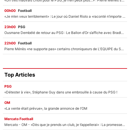
«Un très mauvais choix pour le PSG, je n’en peux plus…» : Pierre Ménès s’est complètement trompé avec Luis Enrique et ces déclarations le prouvent !
00h00
Football
«Je m’en veux terriblement» : Le jour où Daniel Riolo a «raconté n’importe quoi» dans l'After Foot !
23h00
PSG
Ousmane Dembélé de retour au PSG : Le Ballon d’Or s’affiche avec Bradley Barcola en plein cœur du feuilleton sur son départ !
22h00
Football
Pierre Ménès «ne supporte pas» certains chroniqueurs de L'EQUIPE du Soir : Ils vont tous partir !
Top Articles
PSG
«Détester à vie», Stéphane Guy dans une embrouille à cause du PSG !
OM
«La vente était prévue», la grande annonce de l’OM
Mercato Football
Mercato - OM - «Dès que je prends un club, je t’appellerai» : La promesse de Marcelino au moment de claquer la porte