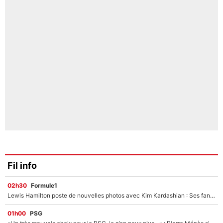
Fil info
02h30
Formule1
Lewis Hamilton poste de nouvelles photos avec Kim Kardashian : Ses fans le voient déjà redevenir champion du monde de F1 grâce à elle !
01h00
PSG