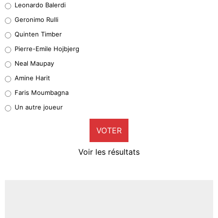
Leonardo Balerdi
Leonardo Balerdi
Geronimo Rulli
32%
Quinten Timber
Geronimo Rulli
Pierre-Emile Hojbjerg
5%
Neal Maupay
Quinten Timber
Amine Harit
1%
Faris Moumbagna
Pierre-Emile Hojbjerg
Un autre joueur
9%
VOTER
Neal Maupay
4%
Voir les résultats
Amine Harit
3%
Faris Moumbagna
4%