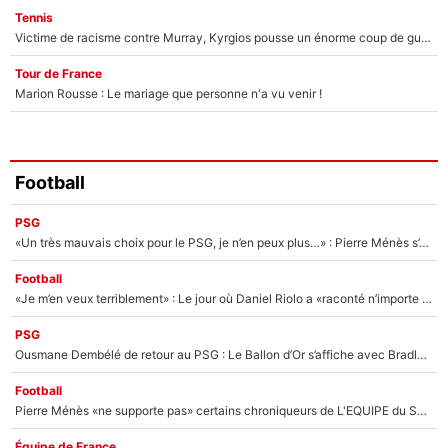
Tennis
Victime de racisme contre Murray, Kyrgios pousse un énorme coup de gueule !
Tour de France
Marion Rousse : Le mariage que personne n'a vu venir !
Football
PSG
«Un très mauvais choix pour le PSG, je n’en peux plus…» : Pierre Ménès s’est complètement trompé avec Luis Enrique et ces déclarations le prouvent !
Football
«Je m’en veux terriblement» : Le jour où Daniel Riolo a «raconté n’importe quoi» dans l'After Foot !
PSG
Ousmane Dembélé de retour au PSG : Le Ballon d’Or s’affiche avec Bradley Barcola en plein cœur du feuilleton sur son départ !
Football
Pierre Ménès «ne supporte pas» certains chroniqueurs de L'EQUIPE du Soir : Ils vont tous partir !
Équipe de France