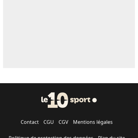
Un autre joueur
5%
1703 personnes ont participé aux votes.
Contact
CGU
CGV
Mentions légales
Politique de protection des données
Plan du site