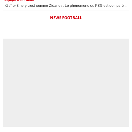
«Zaïre-Emery c’est comme Zidane» : Le phénomène du PSG est comparé à son nouveau sélectionneur... et ils vont se retrouver en Bleus !
NEWS FOOTBALL