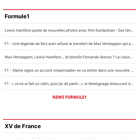
Formule1
Lewis Hamilton poste de nouvelles photos avec Kim Kardashian : Ses fans le voient déjà redevenir champion du monde de F1 grâce à elle !
F1 - Une légende de McLaren refuse le transfert de Max Verstappen qui pourrait «faire des vagues» et plomber l'ambiance dans l'équipe
Max Verstappen, Lewis Hamilton… et bientôt Fernando Alonso ? Le classement des pilotes les mieux payés en Formule 1 risque de changer !
F1 - Alpine signe un accord «impensable» et va entrer dans une nouvelle dimension : Grande nouvelle pour Pierre Gasly !
F1 : « Je lui ai fait un câlin, puis j’ai dû partir...», le témoignage émouvant de Max Verstappen sur sa fille
NEWS FORMULE1
XV de France