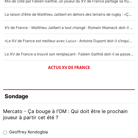
Mis de côté par Fabien Galthié, un joueur du XV de France partage sa frustration : «ils ne me l’ont pas dit tout de suite»
La raison d'être de Matthieu Jalibert en dehors des terrains de rugby : «Ça m'atteint autant que si tu touches à un membre de ma famille»
XV de France - Matthieu Jalibert a tout changé : Romain Ntamack doit-il s’inquiéter pour sa place à un an de la Coupe du monde ?
«Le XV de France est meilleur avec Lucu» : Antoine Dupont doit-il s’inquiéter pour sa place ?
Le XV de France a trouvé son remplaçant : Fabien Galthié doit-il se passer d'Antoine Dupont ?
ACTUS XV DE FRANCE
Sondage
Mercato - Ça bouge à l’OM : Qui doit être le prochain
joueur à partir cet été ?
Geoffrey Kondogbia
Geoffrey Kondogbia
38%