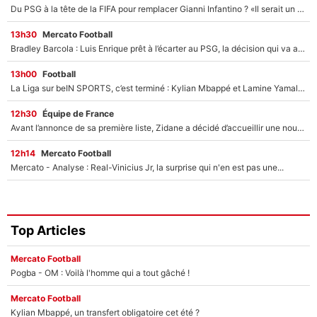
Du PSG à la tête de la FIFA pour remplacer Gianni Infantino ? «Il serait un mauvais président», le patron de la Liga s'attaque à Nasser Al-Khelaïfi !
13h30
Mercato Football
Bradley Barcola : Luis Enrique prêt à l’écarter au PSG, la décision qui va accélérer son transfert à Liverpool ?
13h00
Football
La Liga sur beIN SPORTS, c’est terminé : Kylian Mbappé et Lamine Yamal changent de chaîne, «le moment était venu d'ouvrir un nouveau chapitre»
12h30
Équipe de France
Avant l’annonce de sa première liste, Zidane a décidé d’accueillir une nouvelle tête en équipe de France
12h14
Mercato Football
Mercato - Analyse : Real-Vinicius Jr, la surprise qui n'en est pas une...
Top Articles
Mercato Football
Pogba - OM : Voilà l'homme qui a tout gâché !
Mercato Football
Kylian Mbappé, un transfert obligatoire cet été ?