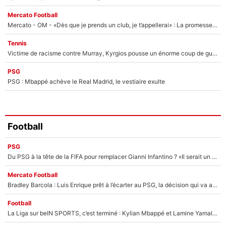
Mercato Football
Mercato - OM - «Dès que je prends un club, je t’appellerai» : La promesse de Marcelino au moment de claquer la porte
Tennis
Victime de racisme contre Murray, Kyrgios pousse un énorme coup de gueule !
PSG
PSG : Mbappé achève le Real Madrid, le vestiaire exulte
Football
PSG
Du PSG à la tête de la FIFA pour remplacer Gianni Infantino ? «Il serait un mauvais président», le patron de la Liga s'attaque à Nasser Al-Khelaïfi !
Mercato Football
Bradley Barcola : Luis Enrique prêt à l’écarter au PSG, la décision qui va accélérer son transfert à Liverpool ?
Football
La Liga sur beIN SPORTS, c’est terminé : Kylian Mbappé et Lamine Yamal changent de chaîne, «le moment était venu d'ouvrir un nouveau chapitre»