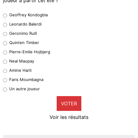
joueur à partir cet été ?
Geoffrey Kondogbia
Geoffrey Kondogbia
38%
Leonardo Balerdi
Leonardo Balerdi
Geronimo Rulli
32%
Quinten Timber
Geronimo Rulli
Pierre-Emile Hojbjerg
4%
Neal Maupay
Quinten Timber
Amine Harit
1%
Faris Moumbagna
Pierre-Emile Hojbjerg
Un autre joueur
9%
VOTER
Neal Maupay
4%
Voir les résultats
Amine Harit
3%