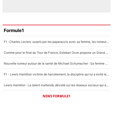
Formule1
F1 : Charles Leclerc surpris par les paparazzis avec sa femme, les rumeurs étaient vraies !
Comme pour le final du Tour de France, Esteban Ocon propose un Grand Prix de Formule 1 à Paris : «Autour de l’Arc de Triomphe, ce serait génial» !
Nouvelle rumeur autour de la santé de Michael Schumacher : Sa femme Corinna sort du silence
F1 - Lewis Hamilton victime de harcèlement, la discipline qui lui a évité le pire : «J'aurais probablement mal tourné»
Lewis Hamilton : Le talent inattendu dévoilé sur les réseaux sociaux qui a impressionné Kim Kardashian pendant leurs vacances en amoureux !
NEWS FORMULE1