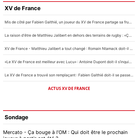
XV de France
Mis de côté par Fabien Galthié, un joueur du XV de France partage sa frustration : «ils ne me l’ont pas dit tout de suite»
La raison d'être de Matthieu Jalibert en dehors des terrains de rugby : «Ça m'atteint autant que si tu touches à un membre de ma famille»
XV de France - Matthieu Jalibert a tout changé : Romain Ntamack doit-il s’inquiéter pour sa place à un an de la Coupe du monde ?
«Le XV de France est meilleur avec Lucu» : Antoine Dupont doit-il s’inquiéter pour sa place ?
Le XV de France a trouvé son remplaçant : Fabien Galthié doit-il se passer d'Antoine Dupont ?
ACTUS XV DE FRANCE
Sondage
Mercato - Ça bouge à l’OM : Qui doit être le prochain