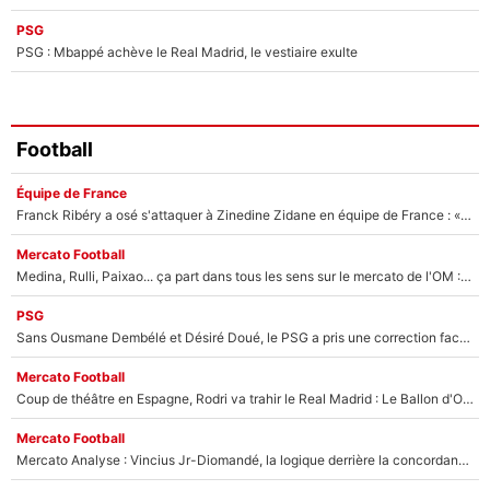
PSG
PSG : Mbappé achève le Real Madrid, le vestiaire exulte
Football
Équipe de France
Franck Ribéry a osé s'attaquer à Zinedine Zidane en équipe de France : «Je n'aurais jamais fait ça»
Mercato Football
Medina, Rulli, Paixao... ça part dans tous les sens sur le mercato de l'OM : Frank McCourt va enfin récupérer l'argent qu'il attend ?
PSG
Sans Ousmane Dembélé et Désiré Doué, le PSG a pris une correction face à Majorque : Luis Enrique attend avec impatience des renforts !
Mercato Football
Coup de théâtre en Espagne, Rodri va trahir le Real Madrid : Le Ballon d'Or a choisi de signer au FC Barcelone !
Mercato Football
Mercato Analyse : Vincius Jr-Diomandé, la logique derrière la concordance des temps