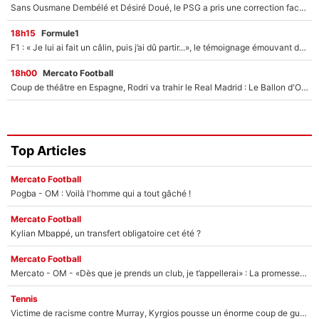
Sans Ousmane Dembélé et Désiré Doué, le PSG a pris une correction face à Majorque : Luis Enrique attend avec impatience des renforts !
18h15
Formule1
F1 : « Je lui ai fait un câlin, puis j’ai dû partir...», le témoignage émouvant de Max Verstappen sur sa fille
18h00
Mercato Football
Coup de théâtre en Espagne, Rodri va trahir le Real Madrid : Le Ballon d'Or a choisi de signer au FC Barcelone !
Top Articles
Mercato Football
Pogba - OM : Voilà l'homme qui a tout gâché !
Mercato Football
Kylian Mbappé, un transfert obligatoire cet été ?
Mercato Football
Mercato - OM - «Dès que je prends un club, je t’appellerai» : La promesse de Marcelino au moment de claquer la porte
Tennis
Victime de racisme contre Murray, Kyrgios pousse un énorme coup de gueule !