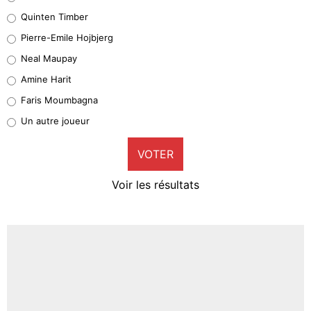
32%
Quinten Timber
Geronimo Rulli
Pierre-Emile Hojbjerg
5%
Neal Maupay
Quinten Timber
Amine Harit
1%
Faris Moumbagna
Pierre-Emile Hojbjerg
Un autre joueur
9%
VOTER
Neal Maupay
4%
Voir les résultats
Amine Harit
3%
Faris Moumbagna
5%
Un autre joueur
5%