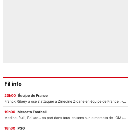
Fil info
20h00
Équipe de France
Franck Ribéry a osé s'attaquer à Zinedine Zidane en équipe de France : «Je n'aurais jamais fait ça»
19h00
Mercato Football
Medina, Rulli, Paixao... ça part dans tous les sens sur le mercato de l'OM : Frank McCourt va enfin récupérer l'argent qu'il attend ?
18h30
PSG