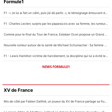
Formule1
F1 : « Je lui ai fait un câlin, puis j’ai dû partir...», le témoignage émouvant de Max Verstappen sur sa fille
F1 : Charles Leclerc surpris par les paparazzis avec sa femme, les rumeurs étaient vraies !
Comme pour le final du Tour de France, Esteban Ocon propose un Grand Prix de Formule 1 à Paris : «Autour de l’Arc de Triomphe, ce serait génial» !
Nouvelle rumeur autour de la santé de Michael Schumacher : Sa femme Corinna sort du silence
F1 - Lewis Hamilton victime de harcèlement, la discipline qui lui a évité le pire : «J'aurais probablement mal tourné»
NEWS FORMULE1
XV de France
Mis de côté par Fabien Galthié, un joueur du XV de France partage sa frustration : «ils ne me l’ont pas dit tout de suite»