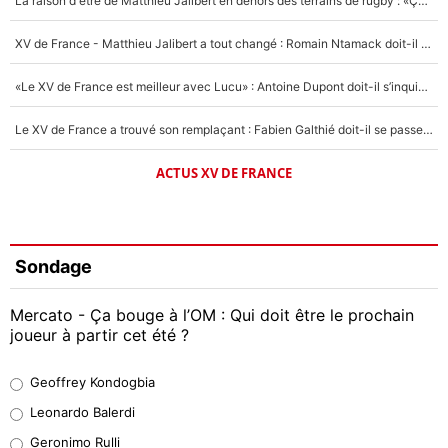
La raison d'être de Matthieu Jalibert en dehors des terrains de rugby : «Ça m'atteint autant que si tu touches à un membre de ma famille»
XV de France - Matthieu Jalibert a tout changé : Romain Ntamack doit-il s’inquiéter pour sa place à un an de la Coupe du monde ?
«Le XV de France est meilleur avec Lucu» : Antoine Dupont doit-il s’inquiéter pour sa place ?
Le XV de France a trouvé son remplaçant : Fabien Galthié doit-il se passer d'Antoine Dupont ?
ACTUS XV DE FRANCE
Sondage
Mercato - Ça bouge à l’OM : Qui doit être le prochain
joueur à partir cet été ?
Geoffrey Kondogbia
Geoffrey Kondogbia
38%
Leonardo Balerdi
Leonardo Balerdi
Geronimo Rulli