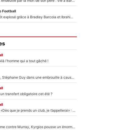
Lionel Messi est endeuillé par la mort de son père : Vie à Barcelone, transfert au PSG... voilà comment Jorge Messi a joué un rôle essentiel dans sa carrière !
 Football
Un record bientôt explosé grâce à Bradley Barcola et Ibrahim Mbaye : Le PSG sur le point de réaliser un mercato historique ?
es
ll
ilà l'homme qui a tout gâché !
«Détester à vie», Stéphane Guy dans une embrouille à cause du PSG !
ll
n transfert obligatoire cet été ?
ll
Mercato - OM - «Dès que je prends un club, je t’appellerai» : La promesse de Marcelino au moment de claquer la porte
Victime de racisme contre Murray, Kyrgios pousse un énorme coup de gueule !