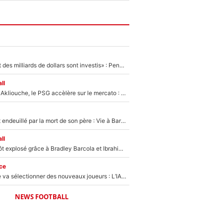
«Des milliards et des milliards de dollars sont investis» : Pendant que l'OM est en pleine crise financière, Frank McCourt lance un nouveau projet à 260M€ !
ll
Après Maghnes Akliouche, le PSG accèlère sur le mercato : Voilà les deux nouvelles recrues qui vont signer la semaine prochaine ?
Lionel Messi est endeuillé par la mort de son père : Vie à Barcelone, transfert au PSG... voilà comment Jorge Messi a joué un rôle essentiel dans sa carrière !
ll
Un record bientôt explosé grâce à Bradley Barcola et Ibrahim Mbaye : Le PSG sur le point de réaliser un mercato historique ?
ce
Zinédine Zidane va sélectionner des nouveaux joueurs : L’IA dévoile les 5 cracks qui pourraient rapidement le rejoindre en équipe de France !
NEWS FOOTBALL