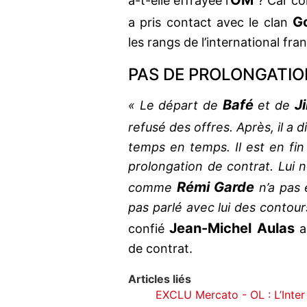
OM
a-t-elle effrayée l’
? Car com
G
a pris contact avec le clan
les rangs de l’international fran
PAS DE PROLONGATIO
Bafé
J
« Le départ de
et de
refusé des offres. Après, il a di
temps en temps. Il est en fin
prolongation de contrat. Lui n
Rémi Garde
comme
n’a pas 
pas parlé avec lui des contour
Jean-Michel Aulas
confié
a
de contrat.
Articles liés
EXCLU Mercato - OL : L’Inter