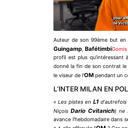
Auteur de son 99ème but e
Guingamp
Bafétimbi
,
Gomis
profil est plus qu’intéressant 
donné la fin de son contrat le l
OM
le viseur de l’
pendant un cer
L’INTER MILAN EN POL
L1
« Les pistes en
d'autrefois
Dario Cvitanich
Niçois
) ne 
avance l’hebdomadaire dans s