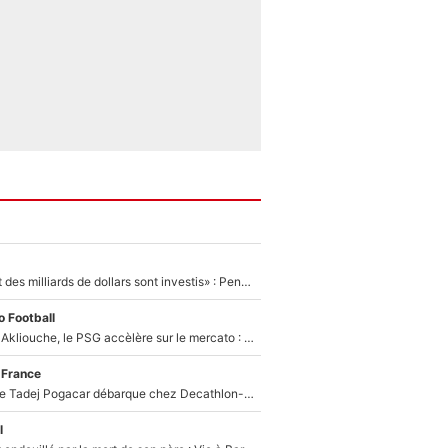
«Des milliards et des milliards de dollars sont investis» : Pendant que l'OM est en pleine crise financière, Frank McCourt lance un nouveau projet à 260M€ !
 Football
Après Maghnes Akliouche, le PSG accèlère sur le mercato : Voilà les deux nouvelles recrues qui vont signer la semaine prochaine ?
 France
Un coéquipier de Tadej Pogacar débarque chez Decathlon-CMA CGM pour épauler Paul Seixas : «Mes meilleures années sont à venir»
l