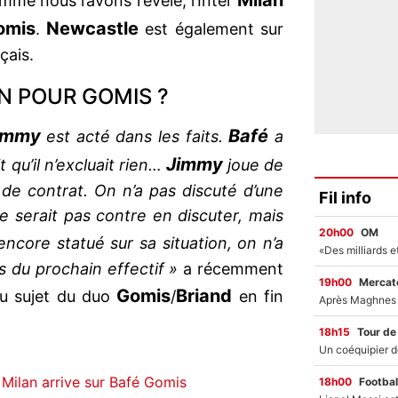
Milan
me nous l’avons révélé, l’Inter
omis
Newcastle
.
est également sur
çais.
N POUR GOMIS ?
immy
Bafé
est acté dans les faits.
a
Jimmy
t qu’il n’excluait rien…
joue de
 de contrat. On n’a pas discuté d’une
Fil info
e serait pas contre en discuter, mais
20h00
OM
encore statué sur sa situation, on n’a
s du prochain effectif »
a récemment
19h00
Mercato
Gomis
Briand
u sujet du duo
/
en fin
18h15
Tour de
 Milan arrive sur Bafé Gomis
18h00
Footbal