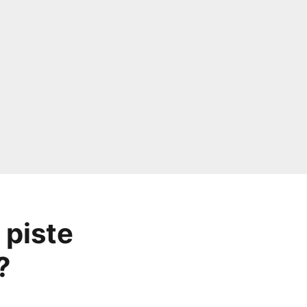
 piste
?