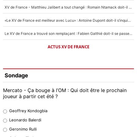
XV de France - Matthieu Jalibert a tout changé : Romain Ntamack doit-il s’inquiéter pour sa place à un an de la Coupe du monde ?
«Le XV de France est meilleur avec Lucu» : Antoine Dupont doit-il s’inquiéter pour sa place ?
Le XV de France a trouvé son remplaçant : Fabien Galthié doit-il se passer d'Antoine Dupont ?
ACTUS XV DE FRANCE
Sondage
Mercato - Ça bouge à l’OM : Qui doit être le prochain
joueur à partir cet été ?
Geoffrey Kondogbia
Geoffrey Kondogbia
38%
Leonardo Balerdi
Leonardo Balerdi
Geronimo Rulli
32%