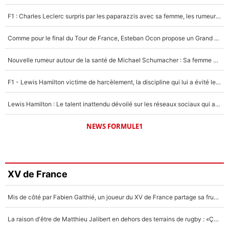
F1 : Charles Leclerc surpris par les paparazzis avec sa femme, les rumeurs étaient vraies !
Comme pour le final du Tour de France, Esteban Ocon propose un Grand Prix de Formule 1 à Paris : «Autour de l’Arc de Triomphe, ce serait génial» !
Nouvelle rumeur autour de la santé de Michael Schumacher : Sa femme Corinna sort du silence
F1 - Lewis Hamilton victime de harcèlement, la discipline qui lui a évité le pire : «J'aurais probablement mal tourné»
Lewis Hamilton : Le talent inattendu dévoilé sur les réseaux sociaux qui a impressionné Kim Kardashian pendant leurs vacances en amoureux !
NEWS FORMULE1
XV de France
Mis de côté par Fabien Galthié, un joueur du XV de France partage sa frustration : «ils ne me l’ont pas dit tout de suite»
La raison d'être de Matthieu Jalibert en dehors des terrains de rugby : «Ça m'atteint autant que si tu touches à un membre de ma famille»