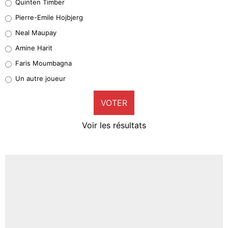
Quinten Timber
Geronimo Rulli
Pierre-Emile Hojbjerg
4%
Neal Maupay
Quinten Timber
Amine Harit
1%
Faris Moumbagna
Pierre-Emile Hojbjerg
Un autre joueur
9%
VOTER
Neal Maupay
4%
Voir les résultats
Amine Harit
3%
Faris Moumbagna
4%
Un autre joueur
5%
1459 personnes ont participé aux votes.