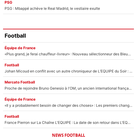
PSG
PSG : Mbappé achève le Real Madrid, le vestiaire exulte
Football
Équipe de France
«Plus grand, je ferai chauffeur-livreur» : Nouveau sélectionneur des Bleus, Zinédine Zidane s’était imaginé un avenir très différent lorsqu'il était enfant
Football
Johan Micoud en conflit avec un autre chroniqueur de L’EQUIPE du Soir : «Pendant un moment, je ne les ai pas remis ensemble dans l'émission»
Mercato Football
Proche de rejoindre Bruno Genesio à l'OM, un ancien international français va finalement débarquer... sur RMC !
Équipe de France
«Il y a probablement besoin de changer des choses» : Les premiers changements de Zinedine Zidane en équipe de France sont révélés ?
Football
France Pierron sur La Chaîne L'EQUIPE : La date de son retour dans L'EQUIPE de Choc est connue... et c'était très attendu
NEWS FOOTBALL