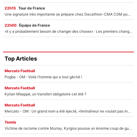
22h15
Tour de France
Une signature très importante se prépare chez Decathlon-CMA CGM pour aider Paul Seixas à gagner le Tour de France 2027
22h00
Équipe de France
«Il y a probablement besoin de changer des choses» : Les premiers changements de Zinedine Zidane en équipe de France sont révélés ?
Top Articles
Mercato Football
Pogba - OM : Voilà l'homme qui a tout gâché !
Mercato Football
Kylian Mbappé, un transfert obligatoire cet été ?
Mercato Football
Mercato - OM : Un grand nom a été éjecté, «l’entraîneur ne voulait pas me conserver»
Tennis
Victime de racisme contre Murray, Kyrgios pousse un énorme coup de gueule !