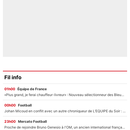
Fil info
01h00
Équipe de France
«Plus grand, je ferai chauffeur-livreur» : Nouveau sélectionneur des Bleus, Zinédine Zidane s’était imaginé un avenir très différent lorsqu'il était enfant
00h00
Football
Johan Micoud en conflit avec un autre chroniqueur de L’EQUIPE du Soir : «Pendant un moment, je ne les ai pas remis ensemble dans l'émission»
23h00
Mercato Football
Proche de rejoindre Bruno Genesio à l'OM, un ancien international français va finalement débarquer... sur RMC !