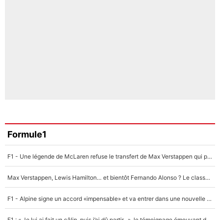
Formule1
F1 - Une légende de McLaren refuse le transfert de Max Verstappen qui pourrait «faire des vagues» et plomber l'ambiance dans l'équipe
Max Verstappen, Lewis Hamilton… et bientôt Fernando Alonso ? Le classement des pilotes les mieux payés en Formule 1 risque de changer !
F1 - Alpine signe un accord «impensable» et va entrer dans une nouvelle dimension : Grande nouvelle pour Pierre Gasly !
F1 : « Je lui ai fait un câlin, puis j’ai dû partir...», le témoignage émouvant de Max Verstappen sur sa fille