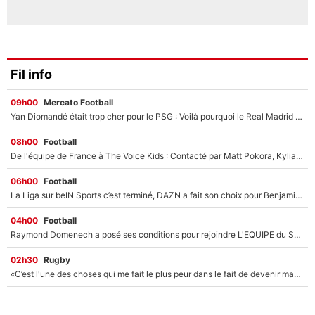
Fil info
09h00
Mercato Football
Yan Diomandé était trop cher pour le PSG : Voilà pourquoi le Real Madrid a accepté de payer la somme record de 140M€ pour boucler son transfert !
08h00
Football
De l'équipe de France à The Voice Kids : Contacté par Matt Pokora, Kylian Mbappé a accepté de jouer un rôle inédit sur TF1 !
06h00
Football
La Liga sur beIN Sports c’est terminé, DAZN a fait son choix pour Benjamin Da Silva et Omar Da Fonseca !
04h00
Football
Raymond Domenech a posé ses conditions pour rejoindre L'EQUIPE du Soir : Il refuse de faire l'émission avec un autre chroniqueur !
02h30
Rugby
«C’est l'une des choses qui me fait le plus peur dans le fait de devenir maman» : En couple avec Antoine Dupont, Iris Mittenaere s'inquiète déjà pour ses futurs enfants !