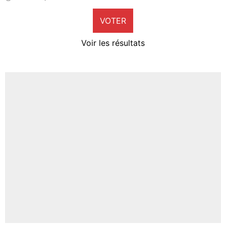
9%
VOTER
Neal Maupay
4%
Voir les résultats
Amine Harit
3%
Faris Moumbagna
4%
Un autre joueur
5%
1667 personnes ont participé aux votes.