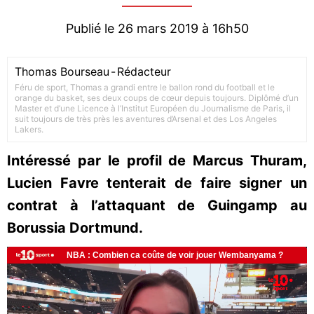
Publié le 26 mars 2019 à 16h50
Thomas Bourseau
-
Rédacteur
Féru de sport, Thomas a grandi entre le ballon rond du football et le
orange du basket, ses deux coups de cœur depuis toujours. Diplômé d’un
Master et d’une Licence à l’Institut Européen du Journalisme de Paris, il
suit toujours de très près les aventures d’Arsenal et des Los Angeles
Lakers.
Intéressé par le profil de Marcus Thuram,
Lucien Favre tenterait de faire signer un
contrat à l’attaquant de Guingamp au
Borussia Dortmund.