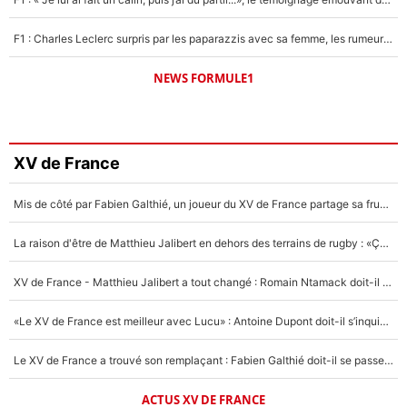
F1 : Charles Leclerc surpris par les paparazzis avec sa femme, les rumeurs étaient vraies !
NEWS FORMULE1
XV de France
Mis de côté par Fabien Galthié, un joueur du XV de France partage sa frustration : «ils ne me l’ont pas dit tout de suite»
La raison d'être de Matthieu Jalibert en dehors des terrains de rugby : «Ça m'atteint autant que si tu touches à un membre de ma famille»
XV de France - Matthieu Jalibert a tout changé : Romain Ntamack doit-il s’inquiéter pour sa place à un an de la Coupe du monde ?
«Le XV de France est meilleur avec Lucu» : Antoine Dupont doit-il s’inquiéter pour sa place ?
Le XV de France a trouvé son remplaçant : Fabien Galthié doit-il se passer d'Antoine Dupont ?
ACTUS XV DE FRANCE