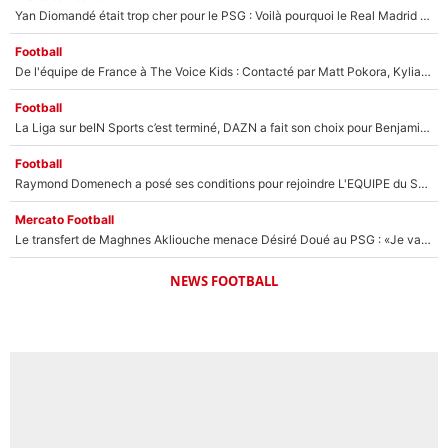
Yan Diomandé était trop cher pour le PSG : Voilà pourquoi le Real Madrid a accepté de payer la somme record de 140M€ pour boucler son transfert !
Football
De l'équipe de France à The Voice Kids : Contacté par Matt Pokora, Kylian Mbappé a accepté de jouer un rôle inédit sur TF1 !
Football
La Liga sur beIN Sports c’est terminé, DAZN a fait son choix pour Benjamin Da Silva et Omar Da Fonseca !
Football
Raymond Domenech a posé ses conditions pour rejoindre L'EQUIPE du Soir : Il refuse de faire l'émission avec un autre chroniqueur !
Mercato Football
Le transfert de Maghnes Akliouche menace Désiré Doué au PSG : «Je valide à 200%»
NEWS FOOTBALL