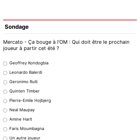
Sondage
Mercato - Ça bouge à l’OM : Qui doit être le prochain
joueur à partir cet été ?
Geoffrey Kondogbia
Geoffrey Kondogbia
38%
Leonardo Balerdi
Leonardo Balerdi
Geronimo Rulli
32%
Quinten Timber
Geronimo Rulli
Pierre-Emile Hojbjerg
5%
Neal Maupay
Quinten Timber
Amine Harit
1%
Faris Moumbagna
Pierre-Emile Hojbjerg
Un autre joueur