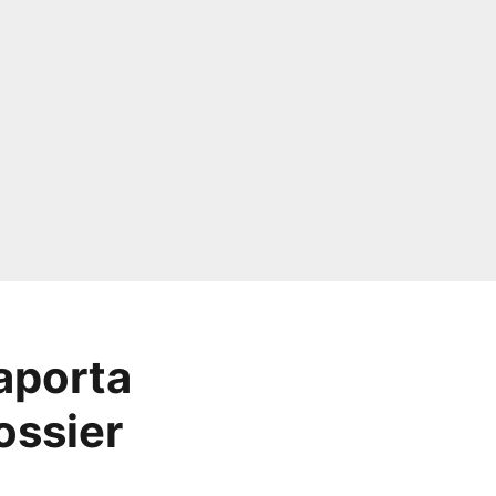
aporta
ossier