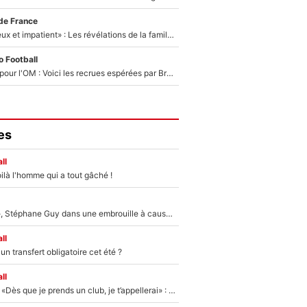
de France
«Il est très heureux et impatient» : Les révélations de la famille Zidane sur sa prise de pouvoir en équipe de France !
 Football
Plus de 100M€ pour l'OM : Voici les recrues espérées par Bruno Genesio et Grégory Lorenzi après l’opération dégraissage
es
ll
ilà l'homme qui a tout gâché !
«Détester à vie», Stéphane Guy dans une embrouille à cause du PSG !
ll
n transfert obligatoire cet été ?
ll
Mercato - OM - «Dès que je prends un club, je t’appellerai» : La promesse de Marcelino au moment de claquer la porte