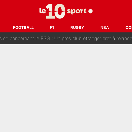
ouclés en 2027 ? L'IA prédit déjà les deux joueurs qui pourra
t à 90 % des Français» : Voilà combien touchait Nelson Monfort sur Franc
FOOTBALL
F1
RUGBY
NBA
CO
oncernant le PSG : Un gros club étranger prêt à relancer le feuilleton pour 
tient» : Les révélations de la famille Zidane sur sa prise de p
oici les recrues espérées par Bruno Genesio et Grégory Loren