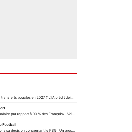
PSG : Deux gros transferts bouclés en 2027 ? L'IA prédit déjà les deux joueurs qui pourraient rejoindre Luis Enrique !
ort
«C'est un beau salaire par rapport à 90 % des Français» : Voilà combien touchait Nelson Monfort sur France Télévisions avant de rejoindre CNews
 Football
Ferran Torres a pris sa décision concernant le PSG : Un gros club étranger prêt à relancer le feuilleton pour la signature du champion du monde 2026 !