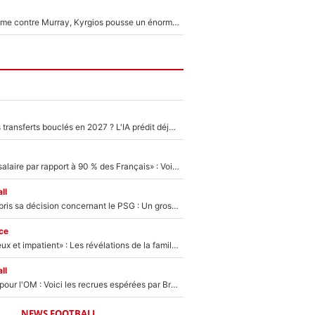
Victime de racisme contre Murray, Kyrgios pousse un énorme coup de gueule !
PSG : Deux gros transferts bouclés en 2027 ? L'IA prédit déjà les deux joueurs qui pourraient rejoindre Luis Enrique !
«C'est un beau salaire par rapport à 90 % des Français» : Voilà combien touchait Nelson Monfort sur France Télévisions avant de rejoindre CNews
ll
Ferran Torres a pris sa décision concernant le PSG : Un gros club étranger prêt à relancer le feuilleton pour la signature du champion du monde 2026 !
ce
«Il est très heureux et impatient» : Les révélations de la famille Zidane sur sa prise de pouvoir en équipe de France !
ll
Plus de 100M€ pour l'OM : Voici les recrues espérées par Bruno Genesio et Grégory Lorenzi après l’opération dégraissage
NEWS FOOTBALL