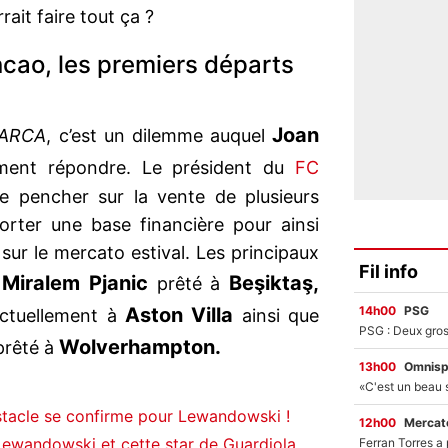
rait faire tout ça ?
ncao, les premiers départs
Joan
ARCA
, c’est un dilemme auquel
ement répondre. Le président du
FC
se pencher sur la vente de plusieurs
porter une base financière pour ainsi
r sur le mercato estival. Les principaux
Fil info
Miralem Pjanic
Beşiktaş,
t
prêté à
14h00
PSG
Aston Villa
ctuellement à
ainsi que
Wolverhampton.
 prêté à
13h00
Omnisp
stacle se confirme pour Lewandowski !
12h00
Mercato
Lewandowski et cette star de Guardiola,