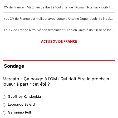
XV de France - Matthieu Jalibert a tout changé : Romain Ntamack doit-il s’inquiéter pour sa place à un an de la Coupe du monde ?
«Le XV de France est meilleur avec Lucu» : Antoine Dupont doit-il s’inquiéter pour sa place ?
Le XV de France a trouvé son remplaçant : Fabien Galthié doit-il se passer d'Antoine Dupont ?
ACTUS XV DE FRANCE
Sondage
Mercato - Ça bouge à l’OM : Qui doit être le prochain
joueur à partir cet été ?
Geoffrey Kondogbia
Geoffrey Kondogbia
38%
Leonardo Balerdi
Leonardo Balerdi
Geronimo Rulli
32%