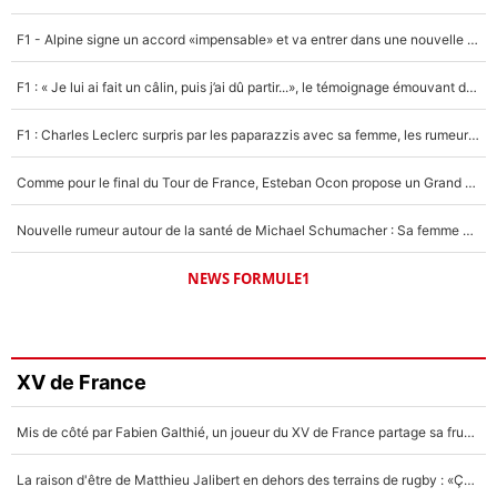
F1 - Alpine signe un accord «impensable» et va entrer dans une nouvelle dimension : Grande nouvelle pour Pierre Gasly !
F1 : « Je lui ai fait un câlin, puis j’ai dû partir...», le témoignage émouvant de Max Verstappen sur sa fille
F1 : Charles Leclerc surpris par les paparazzis avec sa femme, les rumeurs étaient vraies !
Comme pour le final du Tour de France, Esteban Ocon propose un Grand Prix de Formule 1 à Paris : «Autour de l’Arc de Triomphe, ce serait génial» !
Nouvelle rumeur autour de la santé de Michael Schumacher : Sa femme Corinna sort du silence
NEWS FORMULE1
XV de France
Mis de côté par Fabien Galthié, un joueur du XV de France partage sa frustration : «ils ne me l’ont pas dit tout de suite»
La raison d'être de Matthieu Jalibert en dehors des terrains de rugby : «Ça m'atteint autant que si tu touches à un membre de ma famille»