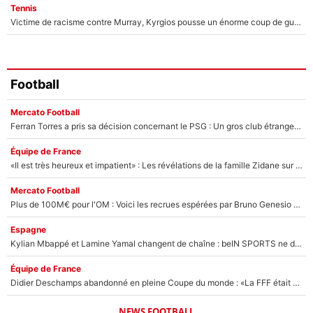
Tennis
Victime de racisme contre Murray, Kyrgios pousse un énorme coup de gueule !
Football
Mercato Football
Ferran Torres a pris sa décision concernant le PSG : Un gros club étranger prêt à relancer le feuilleton pour la signature du champion du monde 2026 !
Équipe de France
«Il est très heureux et impatient» : Les révélations de la famille Zidane sur sa prise de pouvoir en équipe de France !
Mercato Football
Plus de 100M€ pour l'OM : Voici les recrues espérées par Bruno Genesio et Grégory Lorenzi après l’opération dégraissage
Espagne
Kylian Mbappé et Lamine Yamal changent de chaîne : beIN SPORTS ne digère pas cette décision historique et prédit un fiasco pour la Liga
Équipe de France
Didier Deschamps abandonné en pleine Coupe du monde : «La FFF était déjà passée à Zinedine Zidane»
NEWS FOOTBALL