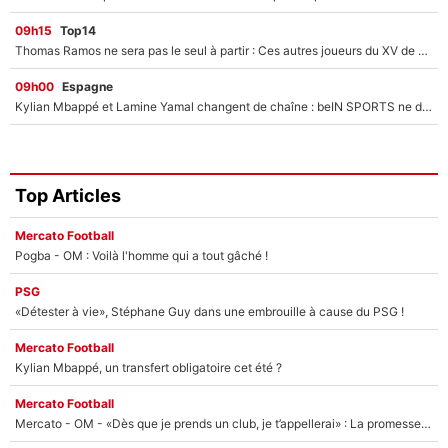
09h15
Top14
Thomas Ramos ne sera pas le seul à partir : Ces autres joueurs du XV de France pourraient aussi quitter le Stade Toulousain, un club de Top 14 est déjà sur les rangs
09h00
Espagne
Kylian Mbappé et Lamine Yamal changent de chaîne : beIN SPORTS ne digère pas cette décision historique et prédit un fiasco pour la Liga
Top Articles
Mercato Football
Pogba - OM : Voilà l'homme qui a tout gâché !
PSG
«Détester à vie», Stéphane Guy dans une embrouille à cause du PSG !
Mercato Football
Kylian Mbappé, un transfert obligatoire cet été ?
Mercato Football
Mercato - OM - «Dès que je prends un club, je t’appellerai» : La promesse de Marcelino au moment de claquer la porte