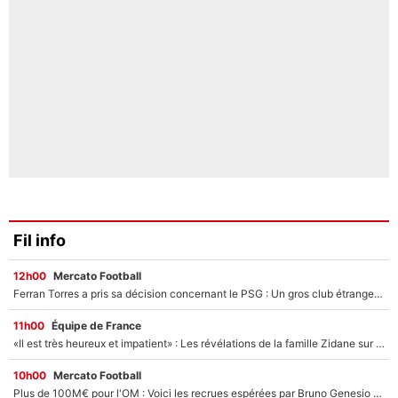
Fil info
12h00
Mercato Football
Ferran Torres a pris sa décision concernant le PSG : Un gros club étranger prêt à relancer le feuilleton pour la signature du champion du monde 2026 !
11h00
Équipe de France
«Il est très heureux et impatient» : Les révélations de la famille Zidane sur sa prise de pouvoir en équipe de France !
10h00
Mercato Football
Plus de 100M€ pour l'OM : Voici les recrues espérées par Bruno Genesio et Grégory Lorenzi après l’opération dégraissage