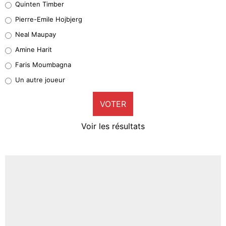
Quinten Timber
Geronimo Rulli
Pierre-Emile Hojbjerg
5%
Neal Maupay
Quinten Timber
Amine Harit
1%
Faris Moumbagna
Pierre-Emile Hojbjerg
Un autre joueur
9%
VOTER
Neal Maupay
4%
Voir les résultats
Amine Harit
3%
Faris Moumbagna
4%
Un autre joueur
5%