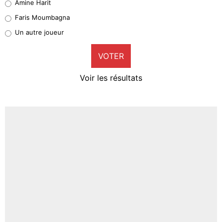
Amine Harit
1%
Faris Moumbagna
Pierre-Emile Hojbjerg
Un autre joueur
9%
VOTER
Neal Maupay
4%
Voir les résultats
Amine Harit
3%
Faris Moumbagna
5%
Un autre joueur
5%
1538 personnes ont participé aux votes.