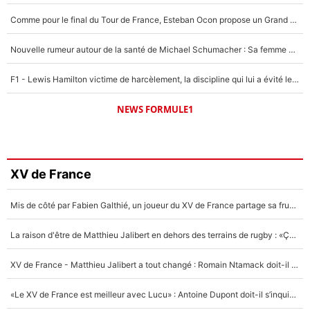
Comme pour le final du Tour de France, Esteban Ocon propose un Grand Prix de Formule 1 à Paris : «Autour de l’Arc de Triomphe, ce serait génial» !
Nouvelle rumeur autour de la santé de Michael Schumacher : Sa femme Corinna sort du silence
F1 - Lewis Hamilton victime de harcèlement, la discipline qui lui a évité le pire : «J'aurais probablement mal tourné»
NEWS FORMULE1
XV de France
Mis de côté par Fabien Galthié, un joueur du XV de France partage sa frustration : «ils ne me l’ont pas dit tout de suite»
La raison d'être de Matthieu Jalibert en dehors des terrains de rugby : «Ça m'atteint autant que si tu touches à un membre de ma famille»
XV de France - Matthieu Jalibert a tout changé : Romain Ntamack doit-il s’inquiéter pour sa place à un an de la Coupe du monde ?
«Le XV de France est meilleur avec Lucu» : Antoine Dupont doit-il s’inquiéter pour sa place ?