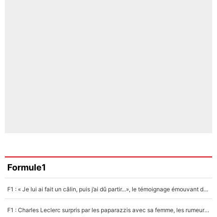
Formule1
F1 : « Je lui ai fait un câlin, puis j’ai dû partir...», le témoignage émouvant de Max Verstappen sur sa fille
F1 : Charles Leclerc surpris par les paparazzis avec sa femme, les rumeurs étaient vraies !