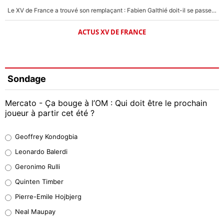
Le XV de France a trouvé son remplaçant : Fabien Galthié doit-il se passer d'Antoine Dupont ?
ACTUS XV DE FRANCE
Sondage
Mercato - Ça bouge à l’OM : Qui doit être le prochain
joueur à partir cet été ?
Geoffrey Kondogbia
Geoffrey Kondogbia
38%
Leonardo Balerdi
Leonardo Balerdi
Geronimo Rulli
32%
Quinten Timber
Geronimo Rulli
Pierre-Emile Hojbjerg
5%
Neal Maupay
Quinten Timber