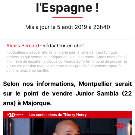
l'Espagne !
Mis à jour le 5 août 2019 à 23h40
Alexis Bernard
-
Rédacteur en chef
Footballeur presque raté, j’ai choisi le journalisme car c’est l’unique
profession qui permet de critiquer ceux qui ont réussi. Après avoir réalisé
mon rêve de disputer la Coupe du Monde 2010 (en tribune de presse), je
vis de ma passion avec le mercato et les grands événements sportifs
comme deuxième famille.
Selon nos informations, Montpellier serait
sur le point de vendre Junior Sambia (22
ans) à Majorque.