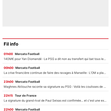
Fil info
01h00
Mercato Football
140M€ pour Yan Diomandé : Le PSG a dit non au transfert qui bat tous les records sur le mercato
00h00
Mercato Football
La crise financière continue de faire des ravages à Marseille : L’OM a placé 12 joueurs sur le marché des transferts… et ça pourrait lui rapporter près de 100M€ !
23h00
Mercato Football
Maghnes Akliouche raconte sa signature au PSG : Voilà les coulisses de son transfert de rêve à 50M€
22h15
Tour de France
La signature du grand rival de Paul Seixas est confirmée... et c'est une excellente nouvelle pour l'équipe Decathlon-CMA CGM !
22h00
Mercato Football