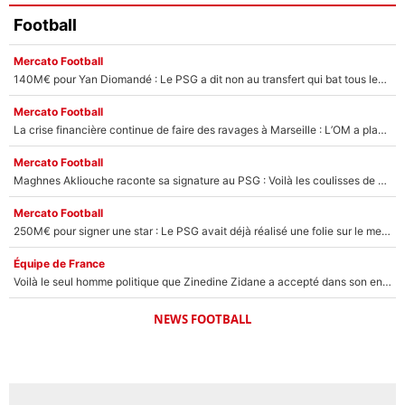
Football
Mercato Football
140M€ pour Yan Diomandé : Le PSG a dit non au transfert qui bat tous les records sur le mercato
Mercato Football
La crise financière continue de faire des ravages à Marseille : L’OM a placé 12 joueurs sur le marché des transferts… et ça pourrait lui rapporter près de 100M€ !
Mercato Football
Maghnes Akliouche raconte sa signature au PSG : Voilà les coulisses de son transfert de rêve à 50M€
Mercato Football
250M€ pour signer une star : Le PSG avait déjà réalisé une folie sur le mercato bien avant Neymar !
Équipe de France
Voilà le seul homme politique que Zinedine Zidane a accepté dans son entourage : «Je garde un très bon souvenir de lui»
NEWS FOOTBALL