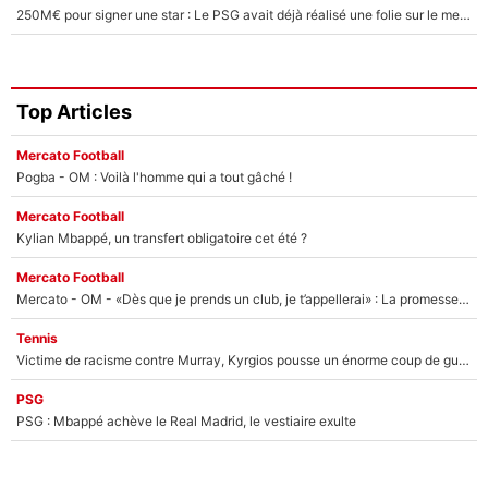
250M€ pour signer une star : Le PSG avait déjà réalisé une folie sur le mercato bien avant Neymar !
Top Articles
Mercato Football
Pogba - OM : Voilà l'homme qui a tout gâché !
Mercato Football
Kylian Mbappé, un transfert obligatoire cet été ?
Mercato Football
Mercato - OM - «Dès que je prends un club, je t’appellerai» : La promesse de Marcelino au moment de claquer la porte
Tennis
Victime de racisme contre Murray, Kyrgios pousse un énorme coup de gueule !
PSG
PSG : Mbappé achève le Real Madrid, le vestiaire exulte