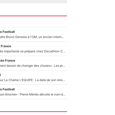
o Football
Proche de rejoindre Bruno Genesio à l'OM, un ancien international français va finalement débarquer... sur RMC !
 France
Une signature très importante se prépare chez Decathlon-CMA CGM pour aider Paul Seixas à gagner le Tour de France 2027
 de France
«Il y a probablement besoin de changer des choses» : Les premiers changements de Zinedine Zidane en équipe de France sont révélés ?
l
France Pierron sur La Chaîne L'EQUIPE : La date de son retour dans L'EQUIPE de Choc est connue... et c'était très attendu
o Football
«Il a fait une saison énorme» : Pierre Ménès dévoile le nom du joueur que l’OM devait absolument recruter cet été, l’IA valide la piste !