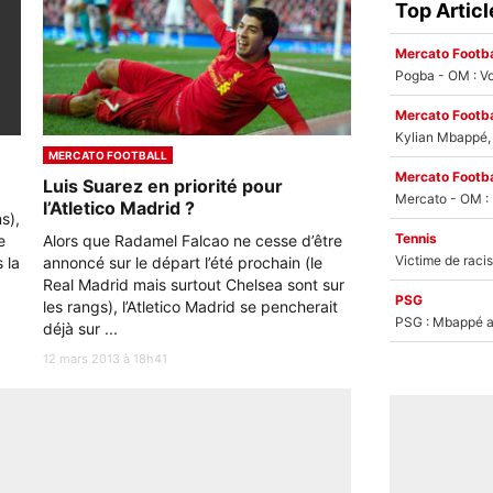
Top Articl
Mercato Footba
Pogba - OM : Vo
Mercato Footba
Kylian Mbappé, u
MERCATO FOOTBALL
Mercato Footba
Luis Suarez en priorité pour
l’Atletico Madrid ?
s),
Tennis
e
Alors que Radamel Falcao ne cesse d’être
 la
annoncé sur le départ l’été prochain (le
Real Madrid mais surtout Chelsea sont sur
PSG
les rangs), l’Atletico Madrid se pencherait
PSG : Mbappé ac
déjà sur ...
12 mars 2013 à 18h41