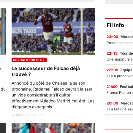
Fil info
23h00
Mercat
22h15
Tour de
MERCATO FOOTBALL
e
Le successeur de Falcao déjà
22h00
Équipe
trouvé ?
Annoncé du côté de Chelsea la saison
21h00
Footbal
 du
prochaine, Radamel Falcao devrait laisser
un vidé considérable s’il quitte
effectivement l’Atletico Madrid cet été. Les
20h00
Mercat
dirigeants espagnols ...
13 mars 2013 à 13h56