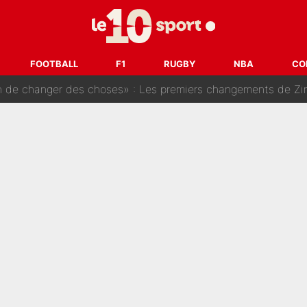
enesio à l'OM, un ancien international français va finalemen
te se prépare chez Decathlon-CMA CGM pour aider Paul Seixas
FOOTBALL
F1
RUGBY
NBA
CO
e changer des choses» : Les premiers changements de Zinedine Zidan
e L'EQUIPE : La date de son retour dans L'EQUIPE de Choc est 
 Pierre Ménès dévoile le nom du joueur que l’OM devait absolument re