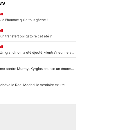
es
ll
ilà l'homme qui a tout gâché !
ll
n transfert obligatoire cet été ?
ll
Mercato - OM : Un grand nom a été éjecté, «l’entraîneur ne voulait pas me conserver»
Victime de racisme contre Murray, Kyrgios pousse un énorme coup de gueule !
hève le Real Madrid, le vestiaire exulte