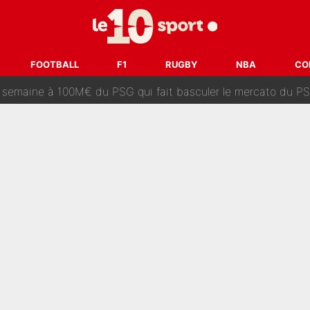
après la nomination de Zinedine Zidane, c'est au tour de son fi
 et bientôt Fernando Alonso ? Le classement des pilotes les mieux p
dley Barcola trop cher pour Liverpool
FOOTBALL
F1
RUGBY
NBA
CO
rpool, la fake news : Le feuilleton continue !
a semaine à 100M€ du PSG qui fait basculer le mercato du PS