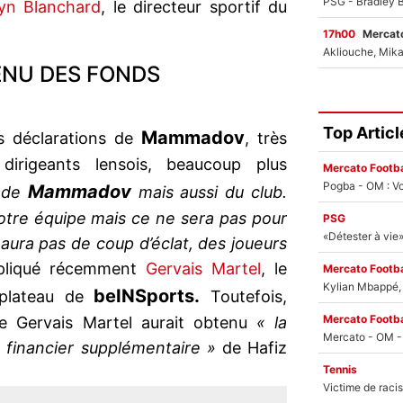
yn Blanchard
, le directeur sportif du
17h00
Mercato
ENU DES FONDS
Top Articl
Mammadov
es déclarations de
, très
dirigeants lensois, beaucoup plus
Mercato Footba
Pogba - OM : Vo
Mammadov
 de
mais aussi du club.
otre équipe mais ce ne sera pas pour
PSG
aura pas de coup d’éclat, des joueurs
liqué récemment
Gervais Martel
, le
Mercato Footba
Kylian Mbappé, u
beIN
Sports
.
 plateau de
Toutefois,
Mercato Footba
ue Gervais Martel aurait obtenu
« la
 financier supplémentaire »
de Hafiz
Tennis