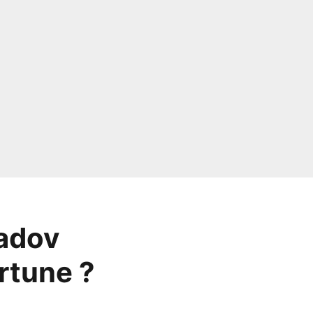
adov
ortune ?