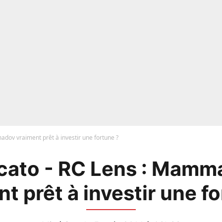
dov vraiment prêt à investir une fortune ?
cato - RC Lens : Mamm
t prêt à investir une f