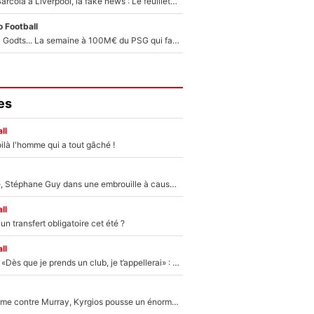
PSG - Bradley Barcola à Liverpool, la fake news : Le feuilleton continue !
 Football
Akliouche, Mika Godts... La semaine à 100M€ du PSG qui fait basculer le mercato du PSG !
es
ll
ilà l'homme qui a tout gâché !
«Détester à vie», Stéphane Guy dans une embrouille à cause du PSG !
ll
n transfert obligatoire cet été ?
ll
Mercato - OM - «Dès que je prends un club, je t’appellerai» : La promesse de Marcelino au moment de claquer la porte
Victime de racisme contre Murray, Kyrgios pousse un énorme coup de gueule !