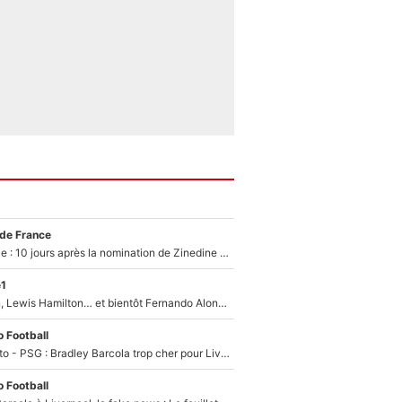
 de France
Equipe de France : 10 jours après la nomination de Zinedine Zidane, c'est au tour de son fils de prendre un nouveau départ !
e1
Max Verstappen, Lewis Hamilton… et bientôt Fernando Alonso ? Le classement des pilotes les mieux payés en Formule 1 risque de changer !
 Football
EXCLU - Mercato - PSG : Bradley Barcola trop cher pour Liverpool
 Football