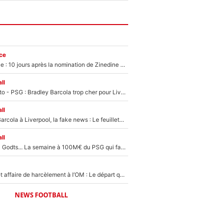
ce
Equipe de France : 10 jours après la nomination de Zinedine Zidane, c'est au tour de son fils de prendre un nouveau départ !
ll
EXCLU - Mercato - PSG : Bradley Barcola trop cher pour Liverpool
ll
PSG - Bradley Barcola à Liverpool, la fake news : Le feuilleton continue !
ll
Akliouche, Mika Godts... La semaine à 100M€ du PSG qui fait basculer le mercato du PSG !
Climat toxique et affaire de harcèlement à l’OM : Le départ qui soulage le vestiaire de Bruno Genesio
NEWS FOOTBALL