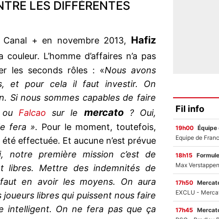
NTRE LES DIFFÉRENTES
Hafiz
à Canal + en novembre 2013,
a couleur. L’homme d’affaires n’a pas
r les seconds rôles : «
Nous avons
rs, et pour cela il faut investir. On
oin. Si nous sommes capables de faire
Fil info
mercato
c ou
Falcao
sur le
? Oui,
le fera ».
Pour le moment, toutefois,
19h00
Équipe
été effectuée. Et aucune n’est prévue
i, notre première mission c’est de
18h15
Formul
nt libres. Mettre des indemnités de
l faut en avoir les moyens. On aura
17h50
Mercato
joueurs libres qui puissent nous faire
re intelligent. On ne fera pas que ça
17h45
Mercato