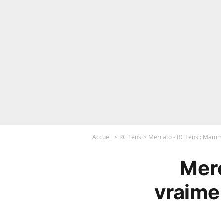
Accueil
RC Lens
Mercato - RC Lens : Mamma
Mer
vraimen