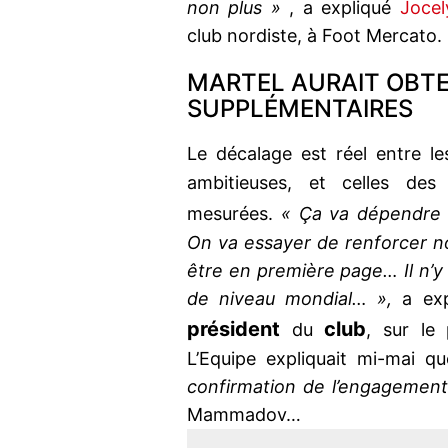
non plus »
, a expliqué
Jocel
club nordiste, à Foot Mercato.
MARTEL AURAIT OBT
SUPPLÉMENTAIRES
Le décalage est réel entre l
ambitieuses, et celles des 
mesurées.
« Ça va dépendre
On va essayer de renforcer n
être en première page… Il n’y 
de niveau mondial… »,
a exp
président
club
du
, sur le
L’Equipe expliquait mi-mai q
confirmation de l’engagement
Mammadov…