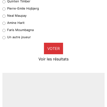
Quinten Timber
Geronimo Rulli
Pierre-Emile Hojbjerg
4%
Neal Maupay
Quinten Timber
Amine Harit
1%
Faris Moumbagna
Pierre-Emile Hojbjerg
Un autre joueur
9%
VOTER
Neal Maupay
4%
Voir les résultats
Amine Harit
3%
Faris Moumbagna
4%
Un autre joueur
5%
1496 personnes ont participé aux votes.