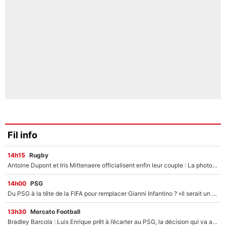
Fil info
14h15
Rugby
Antoine Dupont et Iris Mittenaere officialisent enfin leur couple : La photo qui enflamme les réseaux sociaux
14h00
PSG
Du PSG à la tête de la FIFA pour remplacer Gianni Infantino ? «Il serait un mauvais président», le patron de la Liga s'attaque à Nasser Al-Khelaïfi !
13h30
Mercato Football
Bradley Barcola : Luis Enrique prêt à l’écarter au PSG, la décision qui va accélérer son transfert à Liverpool ?