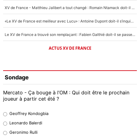
XV de France - Matthieu Jalibert a tout changé : Romain Ntamack doit-il s’inquiéter pour sa place à un an de la Coupe du monde ?
«Le XV de France est meilleur avec Lucu» : Antoine Dupont doit-il s’inquiéter pour sa place ?
Le XV de France a trouvé son remplaçant : Fabien Galthié doit-il se passer d'Antoine Dupont ?
ACTUS XV DE FRANCE
Sondage
Mercato - Ça bouge à l’OM : Qui doit être le prochain
joueur à partir cet été ?
Geoffrey Kondogbia
Geoffrey Kondogbia
38%
Leonardo Balerdi
Leonardo Balerdi
Geronimo Rulli
32%