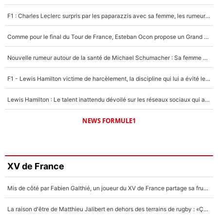
F1 : Charles Leclerc surpris par les paparazzis avec sa femme, les rumeurs étaient vraies !
Comme pour le final du Tour de France, Esteban Ocon propose un Grand Prix de Formule 1 à Paris : «Autour de l’Arc de Triomphe, ce serait génial» !
Nouvelle rumeur autour de la santé de Michael Schumacher : Sa femme Corinna sort du silence
F1 - Lewis Hamilton victime de harcèlement, la discipline qui lui a évité le pire : «J'aurais probablement mal tourné»
Lewis Hamilton : Le talent inattendu dévoilé sur les réseaux sociaux qui a impressionné Kim Kardashian pendant leurs vacances en amoureux !
NEWS FORMULE1
XV de France
Mis de côté par Fabien Galthié, un joueur du XV de France partage sa frustration : «ils ne me l’ont pas dit tout de suite»
La raison d'être de Matthieu Jalibert en dehors des terrains de rugby : «Ça m'atteint autant que si tu touches à un membre de ma famille»