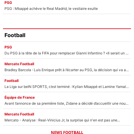
PSG
PSG : Mbappé achève le Real Madrid, le vestiaire exulte
Football
PSG
Du PSG à la tête de la FIFA pour remplacer Gianni Infantino ? «Il serait un mauvais président», le patron de la Liga s'attaque à Nasser Al-Khelaïfi !
Mercato Football
Bradley Barcola : Luis Enrique prêt à l’écarter au PSG, la décision qui va accélérer son transfert à Liverpool ?
Football
La Liga sur beIN SPORTS, c’est terminé : Kylian Mbappé et Lamine Yamal changent de chaîne, «le moment était venu d'ouvrir un nouveau chapitre»
Équipe de France
Avant l’annonce de sa première liste, Zidane a décidé d’accueillir une nouvelle tête en équipe de France
Mercato Football
Mercato - Analyse : Real-Vinicius Jr, la surprise qui n'en est pas une...
NEWS FOOTBALL