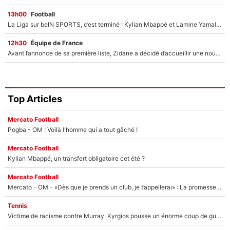
13h00
Football
La Liga sur beIN SPORTS, c’est terminé : Kylian Mbappé et Lamine Yamal changent de chaîne, «le moment était venu d'ouvrir un nouveau chapitre»
12h30
Équipe de France
Avant l’annonce de sa première liste, Zidane a décidé d’accueillir une nouvelle tête en équipe de France
Top Articles
Mercato Football
Pogba - OM : Voilà l'homme qui a tout gâché !
Mercato Football
Kylian Mbappé, un transfert obligatoire cet été ?
Mercato Football
Mercato - OM - «Dès que je prends un club, je t’appellerai» : La promesse de Marcelino au moment de claquer la porte
Tennis
Victime de racisme contre Murray, Kyrgios pousse un énorme coup de gueule !