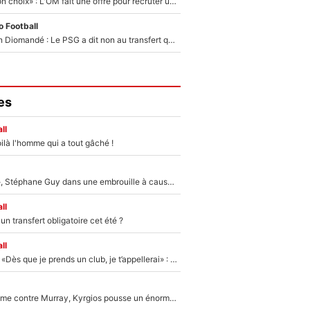
«C’est un très bon choix» : L'OM fait une offre pour recruter un ancien joueur du PSG... et c'est validé dans l'After Foot !
 Football
140M€ pour Yan Diomandé : Le PSG a dit non au transfert qui bat tous les records sur le mercato
es
ll
ilà l'homme qui a tout gâché !
«Détester à vie», Stéphane Guy dans une embrouille à cause du PSG !
ll
n transfert obligatoire cet été ?
ll
Mercato - OM - «Dès que je prends un club, je t’appellerai» : La promesse de Marcelino au moment de claquer la porte
Victime de racisme contre Murray, Kyrgios pousse un énorme coup de gueule !