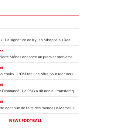
«C'est une fierté» : La signature de Kylian Mbappé au Real Madrid continue de régaler l'Espagne
ce
Michael Olise : Pierre Ménès annonce un premier problème pour Zinedine Zidane en équipe de France
ll
«C’est un très bon choix» : L'OM fait une offre pour recruter un ancien joueur du PSG... et c'est validé dans l'After Foot !
ll
140M€ pour Yan Diomandé : Le PSG a dit non au transfert qui bat tous les records sur le mercato
ll
La crise financière continue de faire des ravages à Marseille : L’OM a placé 12 joueurs sur le marché des transferts… et ça pourrait lui rapporter près de 100M€ !
NEWS FOOTBALL