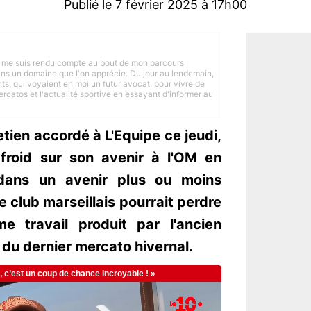
Publié le 7 février 2025 à 17h00
 je me suis rendu compte au bout de mon parcours
 dans un domaine que l'on apprécie. Du jour au lendemain,
nts, qui voyaient en moi un futur avocat, pour vivre de
ercatos et l'actualité sportive en essayant d'informer au
etien accordé à L'Equipe ce jeudi,
froid sur son avenir à l'OM en
, dans un avenir plus ou moins
Le club marseillais pourrait perdre
e travail produit par l'ancien
 du dernier mercato hivernal.