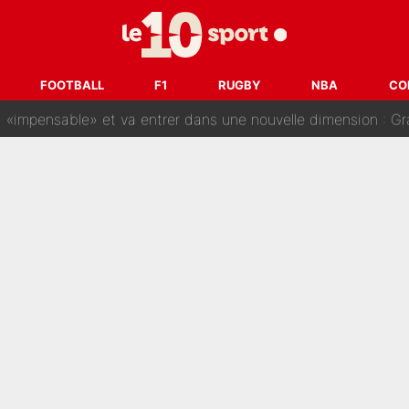
gnature de Kylian Mbappé au Real Madrid continue de régaler 
ès annonce un premier problème pour Zinedine Zidane en éq
FOOTBALL
F1
RUGBY
NBA
CO
 «impensable» et va entrer dans une nouvelle dimension : Gra
L'OM fait une offre pour recruter un ancien joueur du PSG... et
Le PSG a dit non au transfert qui bat tous les records sur 