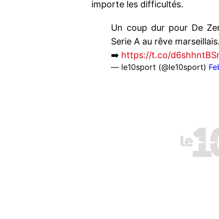
importe les difficultés.
Un coup dur pour De Zerbi
Serie A au rêve marseillais
➡️
https://t.co/d6shhntBS
— le10sport (@le10sport)
Fe