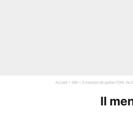
Accueil
OM
Il menace de quitter l’OM, De 
Il me