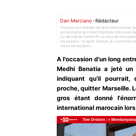
Dan Marciano
-
Rédacteur
Titulaire d'un Master de droit international,
universitaire qu'il était important d'évoluer
j'ai décidé de mettre fin au rêve de mes pare
ma passion : le sport. Depuis, je couvre les m
mieux les lecteurs.
A l'occasion d'un long entr
Medhi Benatia a jeté un 
indiquant qu'il pourrait
proche, quitter Marseille. 
gros étant donné l'énorm
international marocain lors