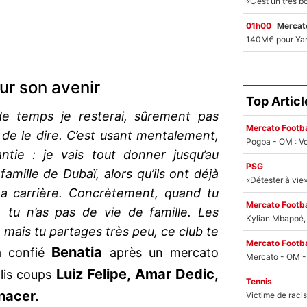
01h00
Mercato
ur son avenir
Top Articl
e temps je resterai, sûrement pas
Mercato Footba
 de le dire. C’est usant mentalement,
Pogba - OM : Vo
ntie : je vais tout donner jusqu’au
PSG
 famille de Dubaï, alors qu’ils ont déjà
 carrière. Concrètement, quand tu
Mercato Footba
e, tu n’as pas de vie de famille. Les
Kylian Mbappé, u
 mais tu partages très peu, ce club te
Mercato Footba
Benatia
 confié
après un mercato
Luiz Felipe, Amar Dedic,
lis coups
Tennis
nacer.