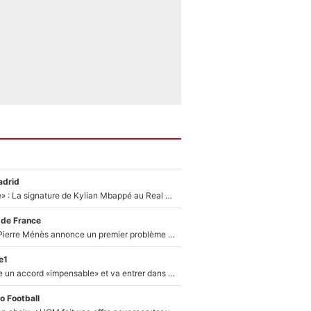
adrid
«C'est une fierté» : La signature de Kylian Mbappé au Real Madrid continue de régaler l'Espagne
 de France
Michael Olise : Pierre Ménès annonce un premier problème pour Zinedine Zidane en équipe de France
e1
F1 - Alpine signe un accord «impensable» et va entrer dans une nouvelle dimension : Grande nouvelle pour Pierre Gasly !
o Football