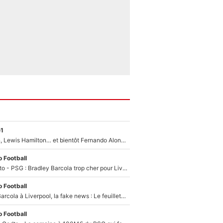
e1
Max Verstappen, Lewis Hamilton… et bientôt Fernando Alonso ? Le classement des pilotes les mieux payés en Formule 1 risque de changer !
 Football
EXCLU - Mercato - PSG : Bradley Barcola trop cher pour Liverpool
 Football
PSG - Bradley Barcola à Liverpool, la fake news : Le feuilleton continue !
 Football