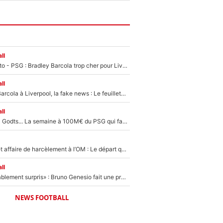
ll
EXCLU - Mercato - PSG : Bradley Barcola trop cher pour Liverpool
ll
PSG - Bradley Barcola à Liverpool, la fake news : Le feuilleton continue !
ll
Akliouche, Mika Godts... La semaine à 100M€ du PSG qui fait basculer le mercato du PSG !
Climat toxique et affaire de harcèlement à l’OM : Le départ qui soulage le vestiaire de Bruno Genesio
ll
«Très, très agréablement surpris» : Bruno Genesio fait une promesse pour la suite du mercato de l’OM et rassure les supporters
NEWS FOOTBALL