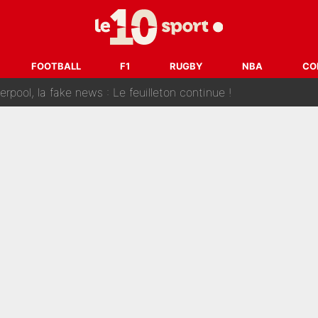
 et bientôt Fernando Alonso ? Le classement des pilotes les mieux p
dley Barcola trop cher pour Liverpool
FOOTBALL
F1
RUGBY
NBA
CO
rpool, la fake news : Le feuilleton continue !
a semaine à 100M€ du PSG qui fait basculer le mercato du PS
e harcèlement à l’OM : Le départ qui soulage le vestiaire de 