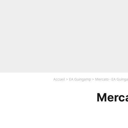
Accueil
EA Guingamp
Mercato - EA Guinga
Merca