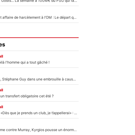
Akliouche, Mika Godts... La semaine à 100M€ du PSG qui fait basculer le mercato du PSG !
Climat toxique et affaire de harcèlement à l’OM : Le départ qui soulage le vestiaire de Bruno Genesio
es
ll
ilà l'homme qui a tout gâché !
«Détester à vie», Stéphane Guy dans une embrouille à cause du PSG !
ll
n transfert obligatoire cet été ?
ll
Mercato - OM - «Dès que je prends un club, je t’appellerai» : La promesse de Marcelino au moment de claquer la porte
Victime de racisme contre Murray, Kyrgios pousse un énorme coup de gueule !