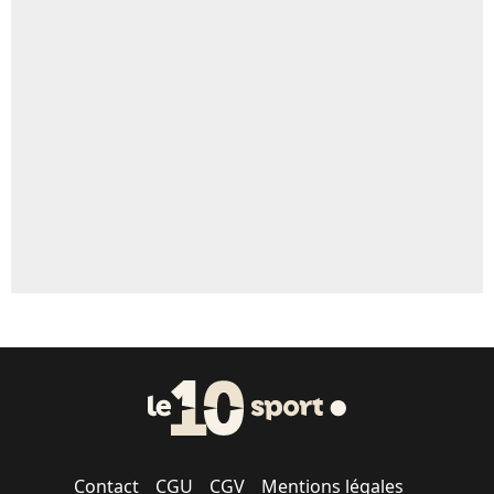
4%
Un autre joueur
5%
1624 personnes ont participé aux votes.
Contact
CGU
CGV
Mentions légales