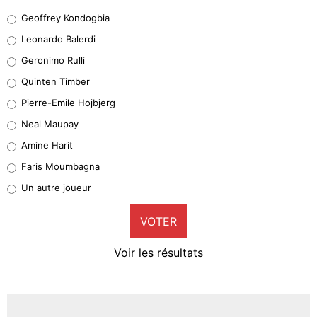
Geoffrey Kondogbia
Geoffrey Kondogbia
38%
Leonardo Balerdi
Leonardo Balerdi
Geronimo Rulli
32%
Quinten Timber
Geronimo Rulli
Pierre-Emile Hojbjerg
5%
Neal Maupay
Quinten Timber
Amine Harit
1%
Faris Moumbagna
Pierre-Emile Hojbjerg
Un autre joueur
9%
VOTER
Neal Maupay
4%
Voir les résultats
Amine Harit
3%
Faris Moumbagna