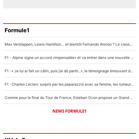
Formule1
Max Verstappen, Lewis Hamilton… et bientôt Fernando Alonso ? Le classement des pilotes les mieux payés en Formule 1 risque de changer !
F1 - Alpine signe un accord «impensable» et va entrer dans une nouvelle dimension : Grande nouvelle pour Pierre Gasly !
F1 : « Je lui ai fait un câlin, puis j’ai dû partir...», le témoignage émouvant de Max Verstappen sur sa fille
F1 : Charles Leclerc surpris par les paparazzis avec sa femme, les rumeurs étaient vraies !
Comme pour le final du Tour de France, Esteban Ocon propose un Grand Prix de Formule 1 à Paris : «Autour de l’Arc de Triomphe, ce serait génial» !
NEWS FORMULE1