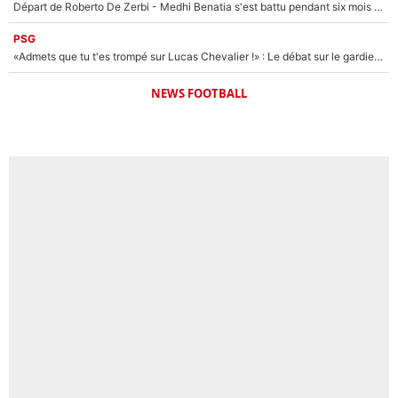
Départ de Roberto De Zerbi - Medhi Benatia s'est battu pendant six mois pour le retenir à l'OM, le PSG a été le naufrage de trop : «Je pars avec toi»
PSG
«Admets que tu t'es trompé sur Lucas Chevalier !» : Le débat sur le gardien du PSG vire au clash à l'After Foot
NEWS FOOTBALL