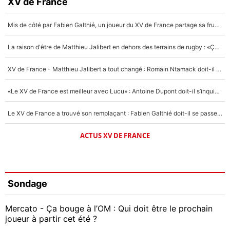
XV de France
Mis de côté par Fabien Galthié, un joueur du XV de France partage sa frustration : «ils ne me l’ont pas dit tout de suite»
La raison d'être de Matthieu Jalibert en dehors des terrains de rugby : «Ça m'atteint autant que si tu touches à un membre de ma famille»
XV de France - Matthieu Jalibert a tout changé : Romain Ntamack doit-il s’inquiéter pour sa place à un an de la Coupe du monde ?
«Le XV de France est meilleur avec Lucu» : Antoine Dupont doit-il s’inquiéter pour sa place ?
Le XV de France a trouvé son remplaçant : Fabien Galthié doit-il se passer d'Antoine Dupont ?
ACTUS XV DE FRANCE
Sondage
Mercato - Ça bouge à l’OM : Qui doit être le prochain
joueur à partir cet été ?