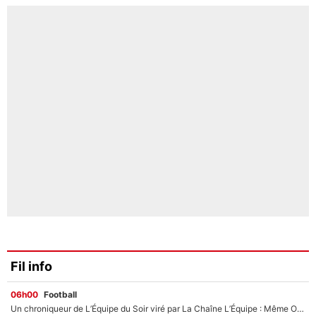
Fil info
06h00
Football
Un chroniqueur de L’Équipe du Soir viré par La Chaîne L’Équipe : Même Olivier Ménard n’avait pas pu empêcher son départ, «je l’ai appris sur Twitter, je l’ai vécu assez mal»