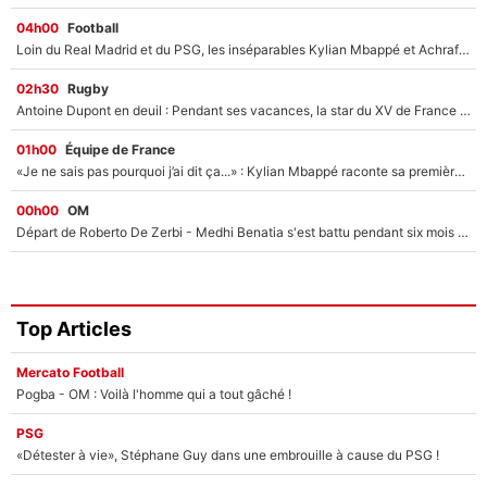
04h00
Football
Loin du Real Madrid et du PSG, les inséparables Kylian Mbappé et Achraf Hakimi changent d'équipe le temps d'une journée !
02h30
Rugby
Antoine Dupont en deuil : Pendant ses vacances, la star du XV de France a perdu sa grand-mère
01h00
Équipe de France
«Je ne sais pas pourquoi j’ai dit ça...» : Kylian Mbappé raconte sa première rencontre avec Zinédine Zidane (et c’est très drôle)
00h00
OM
Départ de Roberto De Zerbi - Medhi Benatia s'est battu pendant six mois pour le retenir à l'OM, le PSG a été le naufrage de trop : «Je pars avec toi»
Top Articles
Mercato Football
Pogba - OM : Voilà l'homme qui a tout gâché !
PSG
«Détester à vie», Stéphane Guy dans une embrouille à cause du PSG !