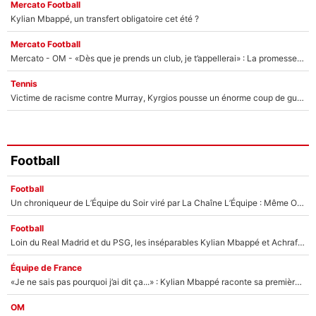
Mercato Football
Kylian Mbappé, un transfert obligatoire cet été ?
Mercato Football
Mercato - OM - «Dès que je prends un club, je t’appellerai» : La promesse de Marcelino au moment de claquer la porte
Tennis
Victime de racisme contre Murray, Kyrgios pousse un énorme coup de gueule !
Football
Football
Un chroniqueur de L’Équipe du Soir viré par La Chaîne L’Équipe : Même Olivier Ménard n’avait pas pu empêcher son départ, «je l’ai appris sur Twitter, je l’ai vécu assez mal»
Football
Loin du Real Madrid et du PSG, les inséparables Kylian Mbappé et Achraf Hakimi changent d'équipe le temps d'une journée !
Équipe de France
«Je ne sais pas pourquoi j’ai dit ça...» : Kylian Mbappé raconte sa première rencontre avec Zinédine Zidane (et c’est très drôle)
OM