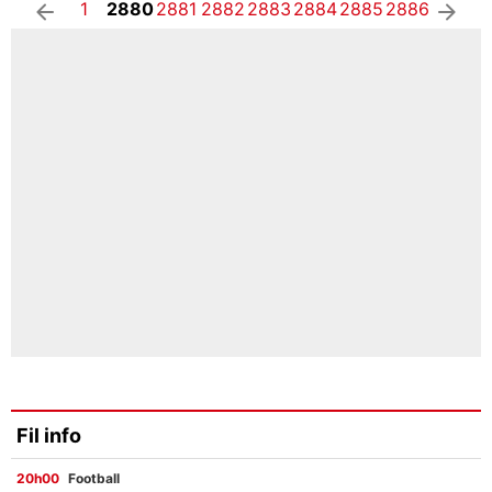
1
2880
2881
2882
2883
2884
2885
2886
arrow_left
arrow_right
Fil info
20h00
Football