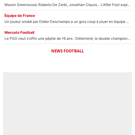
Mason Greenwood, Roberto De Zerbi, Jonathan Clauss... L'After Foot explique pourquoi Medhi Benatia a craqué à l'OM !
Équipe de France
Un joueur snobé par Didier Deschamps a un gros coup à jouer en équipe de France : Zinedine Zidane a trouvé son numéro 9 ?
Mercato Football
Le PSG veut s'offrir une pépite de 16 ans : Déterminé, le double champion d'Europe en titre est prêt à lâcher 40M€ pour celui que l'on compare déjà à Vinicius Jr !
NEWS FOOTBALL