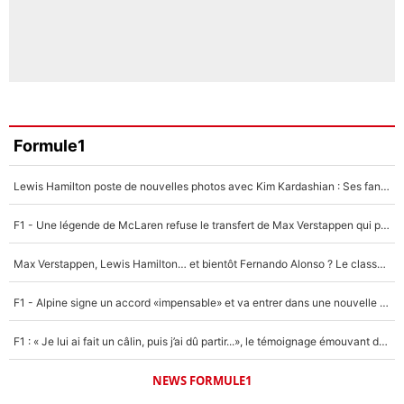
Formule1
Lewis Hamilton poste de nouvelles photos avec Kim Kardashian : Ses fans le voient déjà redevenir champion du monde de F1 grâce à elle !
F1 - Une légende de McLaren refuse le transfert de Max Verstappen qui pourrait «faire des vagues» et plomber l'ambiance dans l'équipe
Max Verstappen, Lewis Hamilton… et bientôt Fernando Alonso ? Le classement des pilotes les mieux payés en Formule 1 risque de changer !
F1 - Alpine signe un accord «impensable» et va entrer dans une nouvelle dimension : Grande nouvelle pour Pierre Gasly !
F1 : « Je lui ai fait un câlin, puis j’ai dû partir...», le témoignage émouvant de Max Verstappen sur sa fille
NEWS FORMULE1