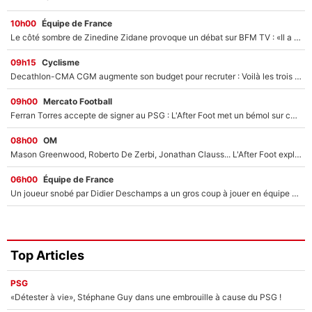
10h00
Équipe de France
Le côté sombre de Zinedine Zidane provoque un débat sur BFM TV : «Il a pris 14 cartons rouges»
09h15
Cyclisme
Decathlon-CMA CGM augmente son budget pour recruter : Voilà les trois premiers coureurs qui font rejoindre Paul Seixas en 2027 !
09h00
Mercato Football
Ferran Torres accepte de signer au PSG : L'After Foot met un bémol sur ce transfert, le champion du monde va couter trop cher ?
08h00
OM
Mason Greenwood, Roberto De Zerbi, Jonathan Clauss... L'After Foot explique pourquoi Medhi Benatia a craqué à l'OM !
06h00
Équipe de France
Un joueur snobé par Didier Deschamps a un gros coup à jouer en équipe de France : Zinedine Zidane a trouvé son numéro 9 ?
Top Articles
PSG
«Détester à vie», Stéphane Guy dans une embrouille à cause du PSG !