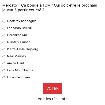
Mercato - Ça bouge à l’OM : Qui doit être le prochain
joueur à partir cet été ?
Geoffrey Kondogbia
Geoffrey Kondogbia
38%
Leonardo Balerdi
Leonardo Balerdi
Geronimo Rulli
32%
Quinten Timber
Geronimo Rulli
Pierre-Emile Hojbjerg
5%
Neal Maupay
Quinten Timber
Amine Harit
1%
Faris Moumbagna
Pierre-Emile Hojbjerg
Un autre joueur
9%
VOTER
Neal Maupay
4%
Voir les résultats
Amine Harit