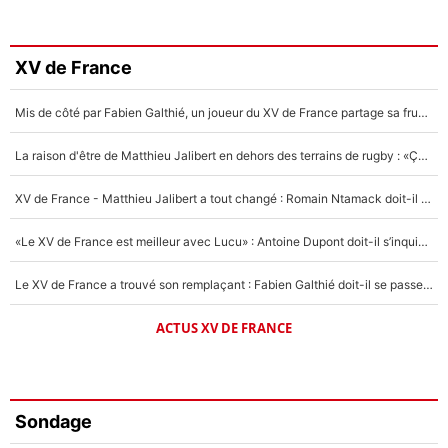
XV de France
Mis de côté par Fabien Galthié, un joueur du XV de France partage sa frustration : «ils ne me l’ont pas dit tout de suite»
La raison d'être de Matthieu Jalibert en dehors des terrains de rugby : «Ça m'atteint autant que si tu touches à un membre de ma famille»
XV de France - Matthieu Jalibert a tout changé : Romain Ntamack doit-il s’inquiéter pour sa place à un an de la Coupe du monde ?
«Le XV de France est meilleur avec Lucu» : Antoine Dupont doit-il s’inquiéter pour sa place ?
Le XV de France a trouvé son remplaçant : Fabien Galthié doit-il se passer d'Antoine Dupont ?
ACTUS XV DE FRANCE
Sondage