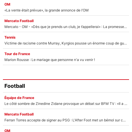
OM
«La vente était prévue», la grande annonce de l’OM
Mercato Football
Mercato - OM - «Dès que je prends un club, je t’appellerai» : La promesse de Marcelino au moment de claquer la porte
Tennis
Victime de racisme contre Murray, Kyrgios pousse un énorme coup de gueule !
Tour de France
Marion Rousse : Le mariage que personne n'a vu venir !
Football
Équipe de France
Le côté sombre de Zinedine Zidane provoque un débat sur BFM TV : «Il a pris 14 cartons rouges»
Mercato Football
Ferran Torres accepte de signer au PSG : L'After Foot met un bémol sur ce transfert, le champion du monde va couter trop cher ?
OM