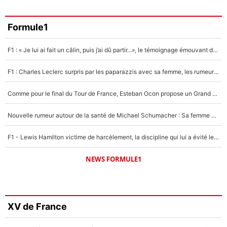
Formule1
F1 : « Je lui ai fait un câlin, puis j’ai dû partir...», le témoignage émouvant de Max Verstappen sur sa fille
F1 : Charles Leclerc surpris par les paparazzis avec sa femme, les rumeurs étaient vraies !
Comme pour le final du Tour de France, Esteban Ocon propose un Grand Prix de Formule 1 à Paris : «Autour de l’Arc de Triomphe, ce serait génial» !
Nouvelle rumeur autour de la santé de Michael Schumacher : Sa femme Corinna sort du silence
F1 - Lewis Hamilton victime de harcèlement, la discipline qui lui a évité le pire : «J'aurais probablement mal tourné»
NEWS FORMULE1
XV de France