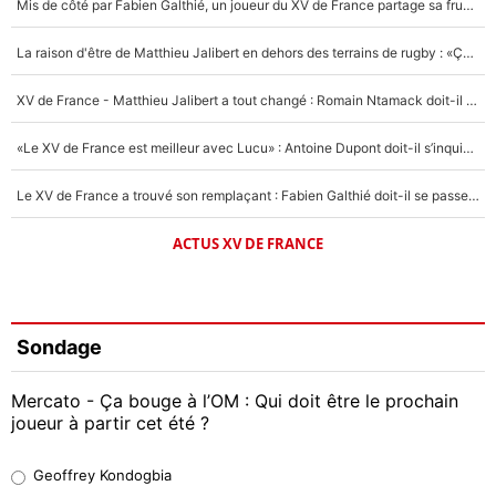
Mis de côté par Fabien Galthié, un joueur du XV de France partage sa frustration : «ils ne me l’ont pas dit tout de suite»
La raison d'être de Matthieu Jalibert en dehors des terrains de rugby : «Ça m'atteint autant que si tu touches à un membre de ma famille»
XV de France - Matthieu Jalibert a tout changé : Romain Ntamack doit-il s’inquiéter pour sa place à un an de la Coupe du monde ?
«Le XV de France est meilleur avec Lucu» : Antoine Dupont doit-il s’inquiéter pour sa place ?
Le XV de France a trouvé son remplaçant : Fabien Galthié doit-il se passer d'Antoine Dupont ?
ACTUS XV DE FRANCE
Sondage
Mercato - Ça bouge à l’OM : Qui doit être le prochain
joueur à partir cet été ?
Geoffrey Kondogbia
Geoffrey Kondogbia
38%