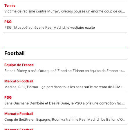
Tennis
Victime de racisme contre Murray, Kyrgios pousse un énorme coup de gueule !
PSG
PSG : Mbappé achève le Real Madrid, le vestiaire exulte
Football
Équipe de France
Franck Ribéry a osé s'attaquer à Zinedine Zidane en équipe de France : «Je n'aurais jamais fait ça»
Mercato Football
Medina, Rulli, Paixao... ça part dans tous les sens sur le mercato de l'OM : Frank McCourt va enfin récupérer l'argent qu'il attend ?
PSG
Sans Ousmane Dembélé et Désiré Doué, le PSG a pris une correction face à Majorque : Luis Enrique attend avec impatience des renforts !
Mercato Football
Coup de théâtre en Espagne, Rodri va trahir le Real Madrid : Le Ballon d'Or a choisi de signer au FC Barcelone !
Mercato Football