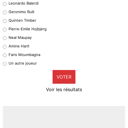
Leonardo Balerdi
Leonardo Balerdi
Geronimo Rulli
32%
Quinten Timber
Geronimo Rulli
Pierre-Emile Hojbjerg
5%
Neal Maupay
Quinten Timber
Amine Harit
1%
Faris Moumbagna
Pierre-Emile Hojbjerg
Un autre joueur
9%
VOTER
Neal Maupay
4%
Voir les résultats
Amine Harit
3%
Faris Moumbagna
5%