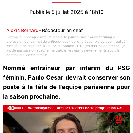
Publié le 5 juillet 2025 à 18h10
Alexis Bernard
-
Rédacteur en chef
Footballeur presque raté, j’ai choisi le journalisme car c’est l’unique
profession qui permet de critiquer ceux qui ont réussi. Après avoir réalisé
mon rêve de disputer la Coupe du Monde 2010 (en tribune de presse), je
vis de ma passion avec le mercato et les grands événements sportifs
comme deuxième famille.
Nommé entraîneur par interim du PSG
féminin, Paulo Cesar devrait conserver son
poste à la tête de l’équipe parisienne pour
la saison prochaine.