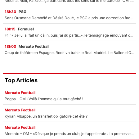
Medina, Rulli, Paixao... ça part dans tous les sens sur le mercato de l'OM : Frank McCourt va enfin récupérer l'argent qu'il attend ?
18h30
PSG
Sans Ousmane Dembélé et Désiré Doué, le PSG a pris une correction face à Majorque : Luis Enrique attend avec impatience des renforts !
18h15
Formule1
F1 : « Je lui ai fait un câlin, puis j’ai dû partir...», le témoignage émouvant de Max Verstappen sur sa fille
18h00
Mercato Football
Coup de théâtre en Espagne, Rodri va trahir le Real Madrid : Le Ballon d'Or a choisi de signer au FC Barcelone !
Top Articles
Mercato Football
Pogba - OM : Voilà l'homme qui a tout gâché !
Mercato Football
Kylian Mbappé, un transfert obligatoire cet été ?
Mercato Football
Mercato - OM - «Dès que je prends un club, je t’appellerai» : La promesse de Marcelino au moment de claquer la porte