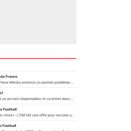
 de France
Michael Olise : Pierre Ménès annonce un premier problème pour Zinedine Zidane en équipe de France
e1
F1 - Alpine signe un accord «impensable» et va entrer dans une nouvelle dimension : Grande nouvelle pour Pierre Gasly !
o Football
«C’est un très bon choix» : L'OM fait une offre pour recruter un ancien joueur du PSG... et c'est validé dans l'After Foot !
 Football