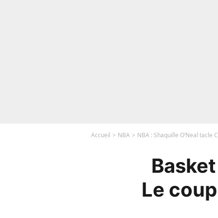
Accueil
NBA
NBA : Shaquille O’Neal tacle 
Basket 
Le coup 