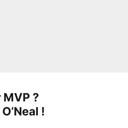
ur MVP ?
 O’Neal !