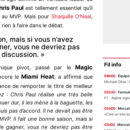
hris Paul
est tellement essentiel qu’il
e au MVP. Mais pour
Shaquille O’Neal
,
 rien à faire dans le débat.
son, mais si vous n’avez
er, vous ne devriez pas
 discussion. »
Fil info
Magic
hique pivot, passé par le
Miami Heat
04h00
Équipe
core le
, a affirmé que
nce de remporter le titre de meilleur
02h30
Formul
z : Chris Paul réalise une très belle
ouer dur, il les mène à la baguette, les
02h00
Mercat
is pas d’accord. Il ne devait pas être
VP. Il fait une bonne saison, mais si
01h00
Mercato
e gagner, vous ne devriez pas être