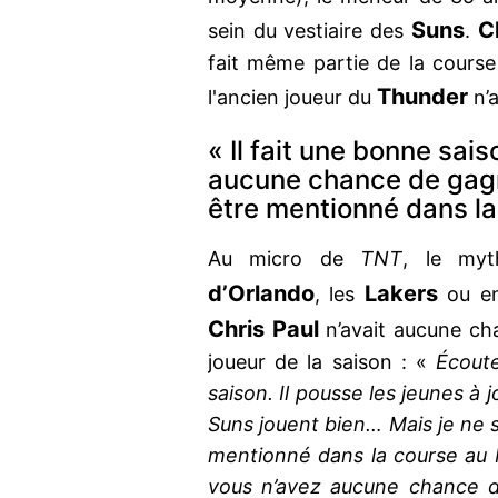
Suns
C
sein du vestiaire des
.
fait même partie de la cours
Thunder
l'ancien joueur du
n’a
« Il fait une bonne sai
aucune chance de gagn
être mentionné dans la
Au micro de
TNT
, le myt
d’Orlando
Lakers
, les
ou en
Chris Paul
n’avait aucune cha
joueur de la saison : «
Écoute
saison. Il pousse les jeunes à j
Suns jouent bien… Mais je ne su
mentionné dans la course au M
vous n’avez aucune chance d