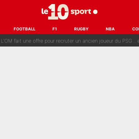
ès annonce un premier problème pour Zinedine Zidane en éq
 «impensable» et va entrer dans une nouvelle dimension : Gra
FOOTBALL
F1
RUGBY
NBA
CO
L'OM fait une offre pour recruter un ancien joueur du PSG... et
Le PSG a dit non au transfert qui bat tous les records sur 
e des ravages à Marseille : L’OM a placé 12 joueurs sur le marché des transferts… 