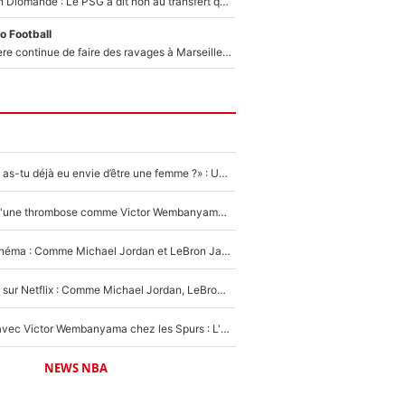
140M€ pour Yan Diomandé : Le PSG a dit non au transfert qui bat tous les records sur le mercato
o Football
La crise financière continue de faire des ravages à Marseille : L’OM a placé 12 joueurs sur le marché des transferts… et ça pourrait lui rapporter près de 100M€ !
«LeBron James, as-tu déjà eu envie d’être une femme ?» : Un dérapage de Donald Trump sur la superstar de la NBA refait surface
NBA - Victime d'une thrombose comme Victor Wembanyama, Chris Bosh prévient le Français des risques sur sa santé : «J’ai failli mourir sur le coup et j’ai été ramené à la vie»
De la NBA au cinéma : Comme Michael Jordan et LeBron James, Victor Wembanyama rêve d'une carrière d'acteur !
The Last Dance sur Netflix : Comme Michael Jordan, LeBron James va avoir le droit à sa série !
Stephen Curry avec Victor Wembanyama chez les Spurs : L'idée d'un trade historique est lancée en NBA !
NEWS NBA