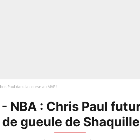
Chris Paul dans la course au MVP !
- NBA : Chris Paul fut
de gueule de Shaquille